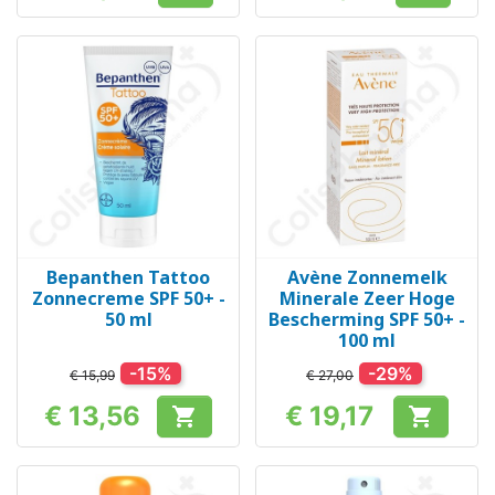
Bepanthen Tattoo
Avène Zonnemelk
Zonnecreme SPF 50+ -
Minerale Zeer Hoge
50 ml
Bescherming SPF 50+ -
100 ml
-15%
-29%
€ 15,99
€ 27,00
€ 13,56
€ 19,17


Prijs
Prijs