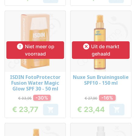
Prijs
Prijs


Niet meer op
Uit de markt
voorraad
gehaald
ISDIN FotoProtector
Nuxe Sun Bruiningsolie
Fusion Water Magic
SPF10 - 150 ml
Glow SPF 30 - 50 ml
-30%
-16%
€ 33,95
€ 27,90
€ 23,77
€ 23,44


Prijs
Prijs