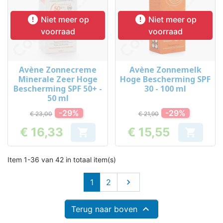


Niet meer op
Niet meer op
voorraad
voorraad
Avène Zonnecreme
Avène Zonnemelk
Minerale Zeer Hoge
Hoge Bescherming SPF
Bescherming SPF 50+ -
30 - 100 ml
50 ml
-29%
-29%
€ 23,00
€ 21,90
€ 16,33
€ 15,55


Prijs
Prijs
Item 1-36 van 42 in totaal item(s)
Volgende
1
2


Terug naar boven