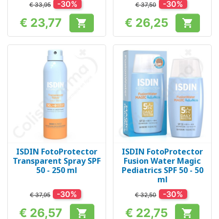
-30%
-30%
€ 33,95
€ 37,50
€ 23,77
€ 26,25


Prijs
Prijs
ISDIN FotoProtector
ISDIN FotoProtector
Transparent Spray SPF
Fusion Water Magic
50 - 250 ml
Pediatrics SPF 50 - 50
ml
-30%
-30%
€ 37,95
€ 32,50
€ 26,57
€ 22,75


Prijs
Prijs