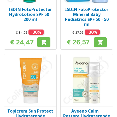
ISDIN FotoProtector
ISDIN FotoProtector
HydroLotion SPF 50 -
Mineral Baby
200 ml
Pediatrics SPF 50 - 50
ml
-30%
-30%
€ 34,95
€ 37,95
€ 24,47
€ 26,57


Prijs
Prijs
Topicrem Sun Protect
Aveeno Calm +
Hydraterende
Restore Hydraterende