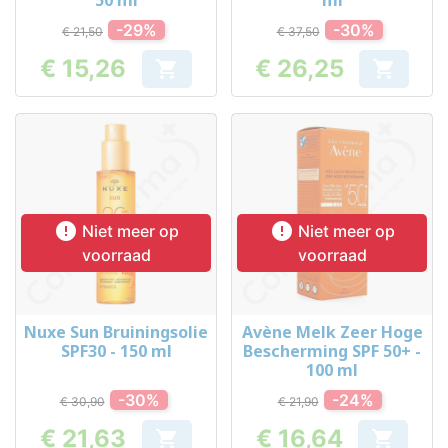
50 ml
ml
-29%
-30%
€ 21,50
€ 37,50
€ 15,26
€ 26,25


Prijs
Prijs


Niet meer op
Niet meer op
voorraad
voorraad
Nuxe Sun Bruiningsolie
Avène Melk Zeer Hoge
SPF30 - 150 ml
Bescherming SPF 50+ -
100 ml
-30%
-24%
€ 30,90
€ 21,90
€ 21,63
€ 16,64

