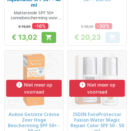
ml
Matterende SPF 50+
zonnebescherming voor
het gezicht
-16%
-30%
€ 15,50
€ 28,90
€ 13,02
€ 20,23


Prijs
Prijs


Niet meer op
Niet meer op
voorraad
voorraad
Avène Getinte Crème
ISDIN FotoProtector
Zeer Hoge
Fusion Water Magic
Bescherming SPF 50+ -
Repair Color SPF 50 - 50