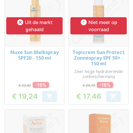


Uit de markt
Niet meer op
gehaald
voorraad
Nuxe Sun Melkspray
Topicrem Sun Protect
SPF20 - 150 ml
Zonnespray SPF 50+ -
150 ml
Zeer hoge hydraterende
zonbescherming
-16%
-16%
€ 22,90
€ 20,79
€ 19,24
€ 17,46


Prijs
Prijs