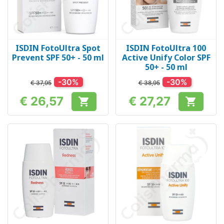
ISDIN FotoUltra Spot
ISDIN FotoUltra 100
Prevent SPF 50+ - 50 ml
Active Unify Color SPF
50+ - 50 ml
-30%
-30%
€ 37,95
€ 38,95
€ 26,57
€ 27,27


Prijs
Prijs