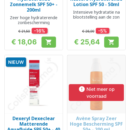
Zonnemelk SPF 50+ -
Lotion SPF 50 - 50ml
200ml
Intensieve hydratatie na
blootstelling aan de zon
Zeer hoge hydraterende
zonbescherming
-16%
-5%
€ 21,50
€ 26,99
€ 18,06
€ 25,64


Prijs
Prijs
NIEUW

Niet meer op
voorraad
Dexeryl Dexeclear
Avène Spray Zeer
Matterende
Hoge Bescherming SPF
Aquafluide SPF 50+ - 40
50+ - 200 ml