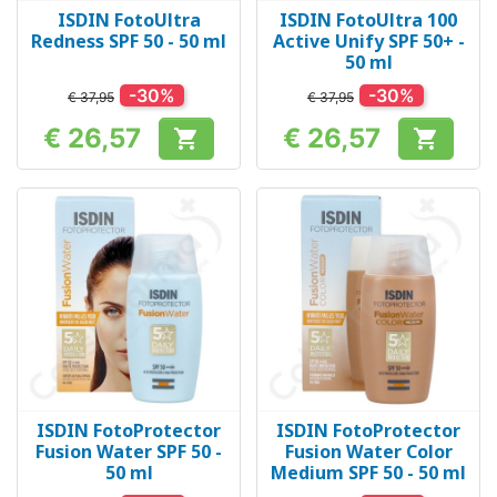
ISDIN FotoUltra
ISDIN FotoUltra 100
Redness SPF 50 - 50 ml
Active Unify SPF 50+ -
50 ml
-30%
-30%
€ 37,95
€ 37,95
€ 26,57
€ 26,57


Prijs
Prijs
ISDIN FotoProtector
ISDIN FotoProtector
Fusion Water SPF 50 -
Fusion Water Color
50 ml
Medium SPF 50 - 50 ml