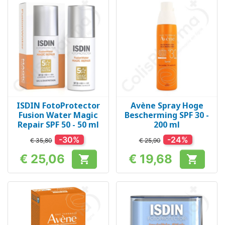
ISDIN FotoProtector
Avène Spray Hoge
Fusion Water Magic
Bescherming SPF 30 -
Repair SPF 50 - 50 ml
200 ml
-30%
-24%
€ 35,80
€ 25,90
€ 25,06
€ 19,68


Prijs
Prijs