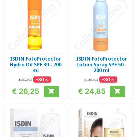
ISDIN FotoProtector
ISDIN FotoProtector
Hydro Oil SPF 30 - 200
Lotion Spray SPF 50 -
ml
200 ml
-30%
-30%
€ 37,50
€ 35,50
€ 26,25
€ 24,85


Prijs
Prijs