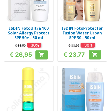
ISDIN FotoUltra 100
ISDIN FotoProtector
Solar Allergy Protect
Fusion Water Urban
SPF 50+ - 50 ml
SPF 30 - 50 ml
-30%
-30%
€ 38,50
€ 33,95
€ 26,95
€ 23,77


Prijs
Prijs