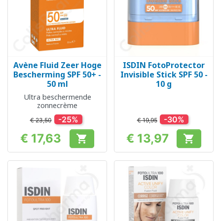
Avène Fluid Zeer Hoge
ISDIN FotoProtector
Bescherming SPF 50+ -
Invisible Stick SPF 50 -
50 ml
10 g
Ultra beschermende
zonnecrème
-25%
-30%
€ 23,50
€ 19,95
€ 17,63
€ 13,97


Prijs
Prijs