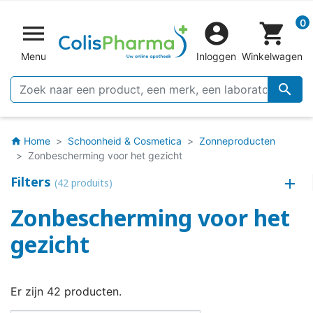
0


shopping_cart
Menu
Inloggen
Winkelwagen

Home
Schoonheid & Cosmetica
Zonneproducten
home
Zonbescherming voor het gezicht
Filters
(42 produits)
Zonbescherming voor het
gezicht
Er zijn 42 producten.