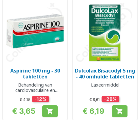
Aspirine 100 mg - 30
Dulcolax Bisacodyl 5 mg
tabletten
- 40 omhulde tabletten
Behandeling van
Laxeermiddel
cardiovasculaire en
cerebrale aandoeningen
-12%
-28%
€ 4,15
€ 8,61
€ 3,65
€ 6,19


Prijs
Prijs