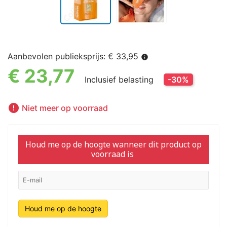
Aanbevolen publieksprijs: € 33,95
info
€ 23,77
Inclusief belasting
-30%

Niet meer op voorraad
Houd me op de hoogte wanneer dit product op
voorraad is
Houd me op de hoogte