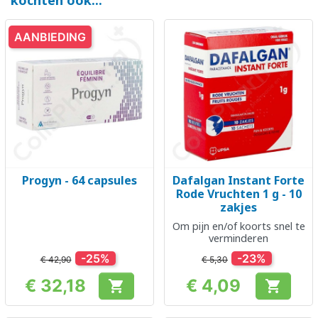
kochten ook...
AANBIEDING
Progyn - 64 capsules
Dafalgan Instant Forte
Rode Vruchten 1 g - 10
zakjes
Om pijn en/of koorts snel te
verminderen
-25%
-23%
€ 42,90
€ 5,30
€ 32,18
€ 4,09


Prijs
Prijs