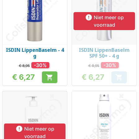

Niet meer op
voorraad
ISDIN LippenBaselm - 4
ISDIN LippenBaselm
g
SPF 50+ - 4 g
-30%
-30%
€ 8,95
€ 8,95
€ 6,27
€ 6,27


Prijs
Prijs

Niet meer op
voorraad