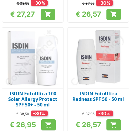
-30%
-30%
€ 38,95
€ 37,95
€ 27,27
€ 26,57


Prijs
Prijs
ISDIN FotoUltra 100
ISDIN FotoUltra
Solar Allergy Protect
Redness SPF 50 - 50 ml
SPF 50+ - 50 ml
-30%
-30%
€ 38,50
€ 37,95
€ 26,95
€ 26,57


Prijs
Prijs