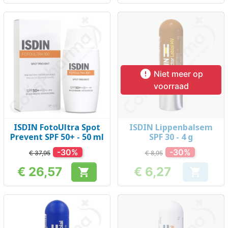

Niet meer op
voorraad
ISDIN FotoUltra Spot
ISDIN Lippenbalsem
Prevent SPF 50+ - 50 ml
SPF 30 - 4 g
-30%
-30%
€ 37,95
€ 8,95
€ 26,57
€ 6,27


Prijs
Prijs