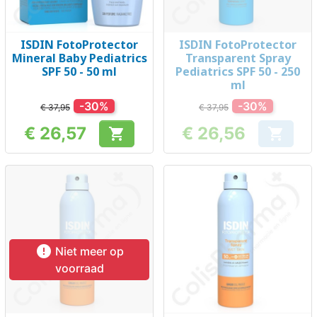
ISDIN FotoProtector
ISDIN FotoProtector
Mineral Baby Pediatrics
Transparent Spray
SPF 50 - 50 ml
Pediatrics SPF 50 - 250
ml
-30%
-30%
€ 37,95
€ 37,95
€ 26,57
€ 26,56


Prijs
Prijs

Niet meer op
voorraad