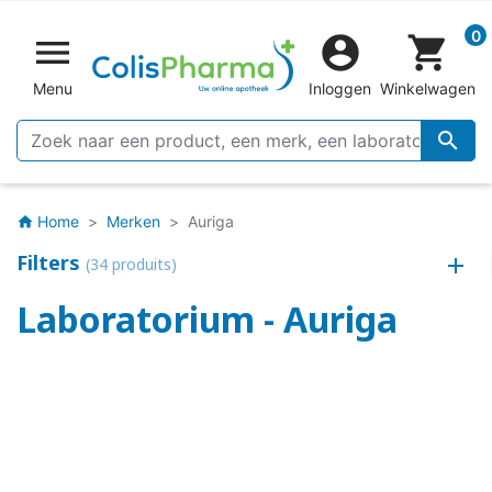
0


shopping_cart
Menu
Inloggen
Winkelwagen

Home
Merken
Auriga
home
Filters
(34 produits)
Laboratorium - Auriga