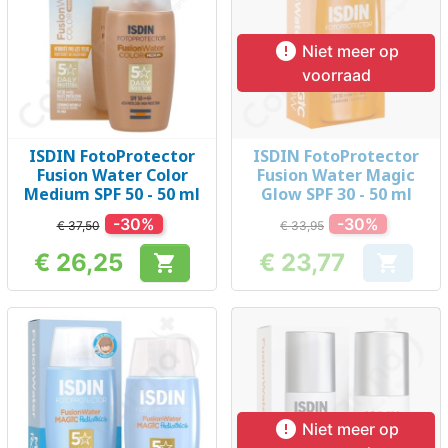

Niet meer op
voorraad
ISDIN FotoProtector
ISDIN FotoProtector
Fusion Water Color
Fusion Water Magic
Medium SPF 50 - 50 ml
Glow SPF 30 - 50 ml
-30%
-30%
€ 37,50
€ 33,95
€ 26,25
€ 23,77


Prijs
Prijs

Niet meer op