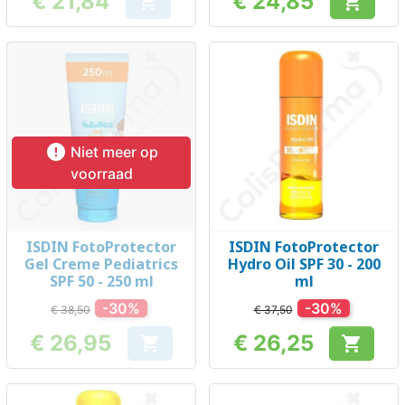
€ 21,84
€ 24,85


Prijs
Prijs

Niet meer op
voorraad
ISDIN FotoProtector
ISDIN FotoProtector
Gel Creme Pediatrics
Hydro Oil SPF 30 - 200
SPF 50 - 250 ml
ml
-30%
-30%
€ 38,50
€ 37,50
€ 26,95
€ 26,25


Prijs
Prijs