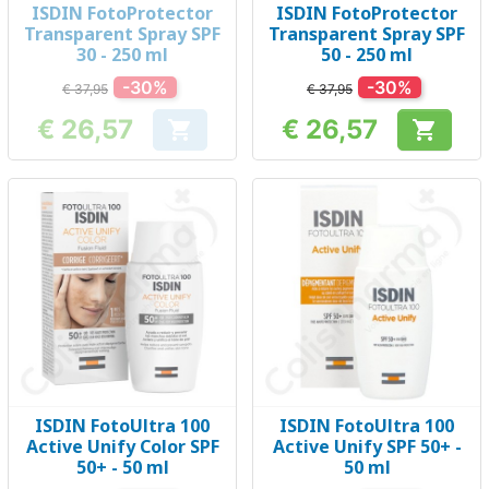
ISDIN FotoProtector
ISDIN FotoProtector
Transparent Spray SPF
Transparent Spray SPF
30 - 250 ml
50 - 250 ml
-30%
-30%
€ 37,95
€ 37,95
€ 26,57
€ 26,57


Prijs
Prijs
ISDIN FotoUltra 100
ISDIN FotoUltra 100
Active Unify Color SPF
Active Unify SPF 50+ -
50+ - 50 ml
50 ml