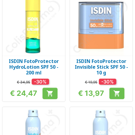
ISDIN FotoProtector
ISDIN FotoProtector
HydroLotion SPF 50 -
Invisible Stick SPF 50 -
200 ml
10 g
-30%
-30%
€ 34,95
€ 19,95
€ 24,47
€ 13,97


Prijs
Prijs