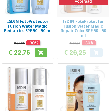
voorraad
ISDIN FotoProtector
ISDIN FotoProtector
Fusion Water Magic
Fusion Water Magic
Pediatrics SPF 50 - 50 ml
Repair Color SPF 50 - 50
ml
-30%
-30%
€ 32,50
€ 37,50
€ 22,75
€ 26,25


Prijs
Prijs