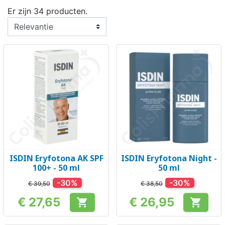
Er zijn 34 producten.
ISDIN Eryfotona AK SPF
ISDIN Eryfotona Night -
100+ - 50 ml
50 ml
-30%
-30%
€ 39,50
€ 38,50
€ 27,65
€ 26,95


Prijs
Prijs