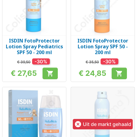
ISDIN FotoProtector
ISDIN FotoProtector
Lotion Spray Pediatrics
Lotion Spray SPF 50 -
SPF 50 - 200 ml
200 ml
-30%
-30%
€ 39,50
€ 35,50
€ 27,65
€ 24,85


Prijs
Prijs

Uit de markt gehaald