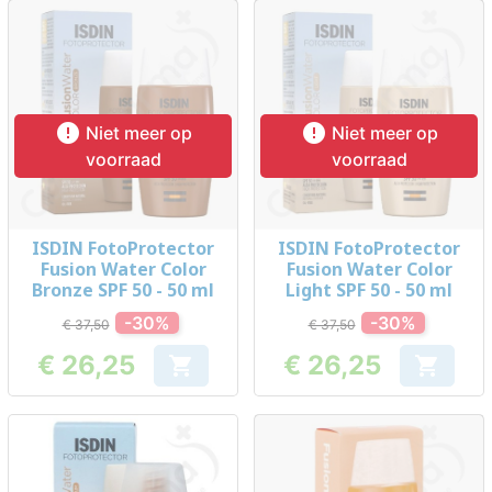


Niet meer op
Niet meer op
voorraad
voorraad
ISDIN FotoProtector
ISDIN FotoProtector
Fusion Water Color
Fusion Water Color
Bronze SPF 50 - 50 ml
Light SPF 50 - 50 ml
-30%
-30%
€ 37,50
€ 37,50
€ 26,25
€ 26,25


Prijs
Prijs