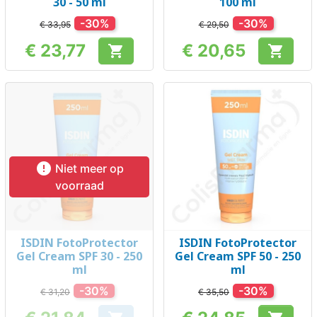
30 - 50 ml
100 ml
-30%
-30%
€ 33,95
€ 29,50
€ 23,77
€ 20,65


Prijs
Prijs

Niet meer op
voorraad
ISDIN FotoProtector
ISDIN FotoProtector
Gel Cream SPF 30 - 250
Gel Cream SPF 50 - 250
ml
ml
-30%
-30%
€ 31,20
€ 35,50