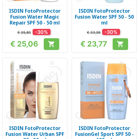
ISDIN FotoProtector
ISDIN FotoProtector
Fusion Water Magic
Fusion Water SPF 50 - 50
Repair SPF 50 - 50 ml
ml
-30%
-30%
€ 35,80
€ 33,95
€ 25,06
€ 23,77


Prijs
Prijs
ISDIN FotoProtector
ISDIN FotoProtector
Fusion Water Urban SPF
FusionGel Sport SPF 50 -