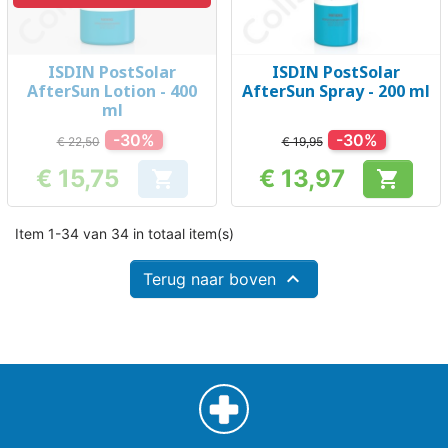
ISDIN PostSolar
ISDIN PostSolar
AfterSun Lotion - 400
AfterSun Spray - 200 ml
ml
-30%
-30%
€ 22,50
€ 19,95
€ 15,75
€ 13,97


Prijs
Prijs
Item 1-34 van 34 in totaal item(s)

Terug naar boven