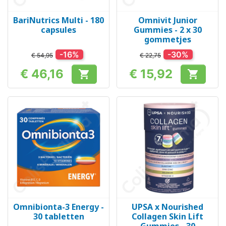
BariNutrics Multi - 180
Omnivit Junior
capsules
Gummies - 2 x 30
gommetjes
-16%
-30%
€ 54,95
€ 22,75
€ 46,16
€ 15,92


Prijs
Prijs
Omnibionta-3 Energy -
UPSA x Nourished
30 tabletten
Collagen Skin Lift