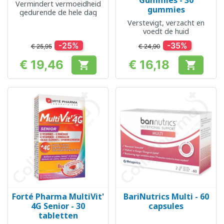
Gummies - 30
Vermindert vermoeidheid
gummies
gedurende de hele dag
Verstevigt, verzacht en
voedt de huid
-25%
-35%
€ 25,95
€ 24,90
€ 19,46
€ 16,18


Prijs
Prijs
Forté Pharma MultiVit'
BariNutrics Multi - 60
4G Senior - 30
capsules
tabletten