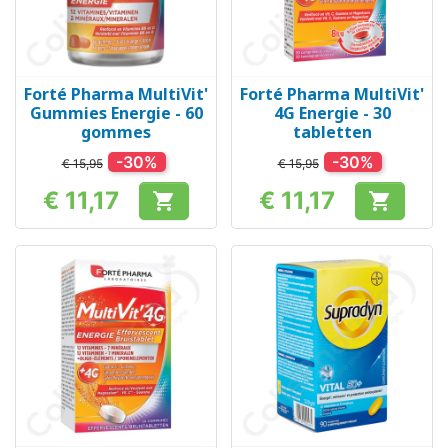
Forté Pharma MultiVit'
Forté Pharma MultiVit'
Gummies Energie - 60
4G Energie - 30
gommes
tabletten
-30%
-30%
€ 15,95
€ 15,95
€ 11,17
€ 11,17


Prijs
Prijs