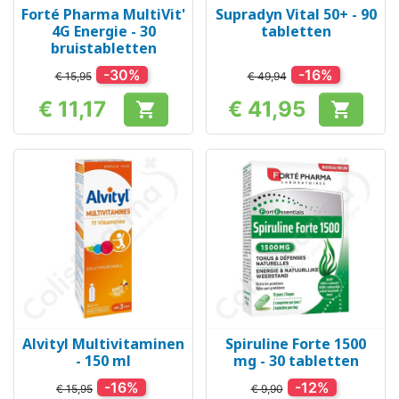
Forté Pharma MultiVit'
Supradyn Vital 50+ - 90
4G Energie - 30
tabletten
bruistabletten
-30%
-16%
€ 15,95
€ 49,94
€ 11,17
€ 41,95


Prijs
Prijs
Alvityl Multivitaminen
Spiruline Forte 1500
- 150 ml
mg - 30 tabletten
-16%
-12%
€ 15,95
€ 9,90