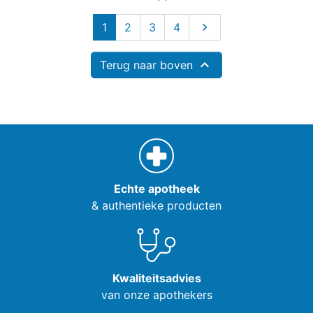
Volgende
1
2
3
4


Terug naar boven
Echte apotheek
& authentieke producten
Kwaliteitsadvies
van onze apothekers