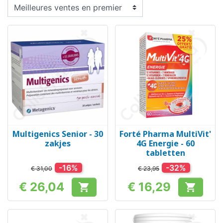
Multigenics Senior - 30
Forté Pharma MultiVit'
zakjes
4G Energie - 60
tabletten
-16%
-32%
€ 31,00
€ 23,95
€ 26,04
€ 16,29


Prijs
Prijs