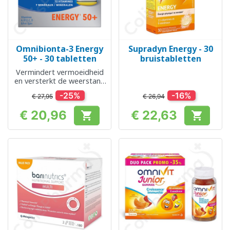
Omnibionta-3 Energy
Supradyn Energy - 30
50+ - 30 tabletten
bruistabletten
Vermindert vermoeidheid
en versterkt de weerstand
van senioren
-25%
-16%
€ 27,95
€ 26,94
€ 20,96
€ 22,63


Prijs
Prijs