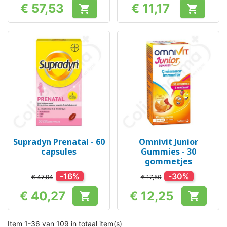
€ 57,53
€ 11,17


Prijs
Prijs
Supradyn Prenatal - 60
Omnivit Junior
capsules
Gummies - 30
gommetjes
-16%
-30%
€ 47,94
€ 17,50
€ 40,27
€ 12,25


Prijs
Prijs
Item 1-36 van 109 in totaal item(s)