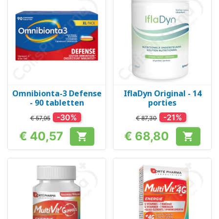
Omnibionta-3 Defense
IflaDyn Original - 14
- 90 tabletten
porties
-30%
-21%
€ 57,95
€ 87,30
€ 40,57
€ 68,80


Prijs
Prijs