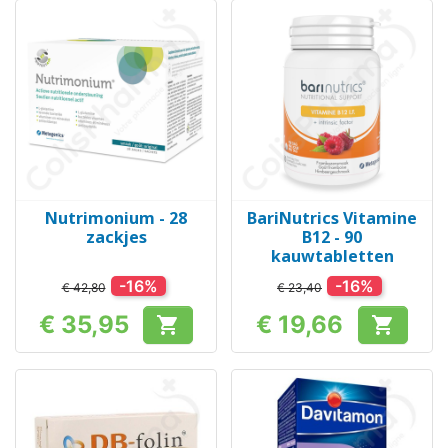
Nutrimonium - 28
BariNutrics Vitamine
zackjes
B12 - 90
kauwtabletten
-16%
-16%
€ 42,80
€ 23,40
€ 35,95
€ 19,66


Prijs
Prijs