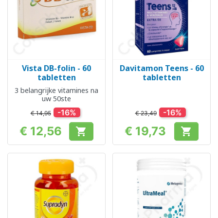
Vista DB-folin - 60
Davitamon Teens - 60
tabletten
tabletten
3 belangrijke vitamines na
uw 50ste
-16%
-16%
€ 14,95
€ 23,49
€ 12,56
€ 19,73


Prijs
Prijs