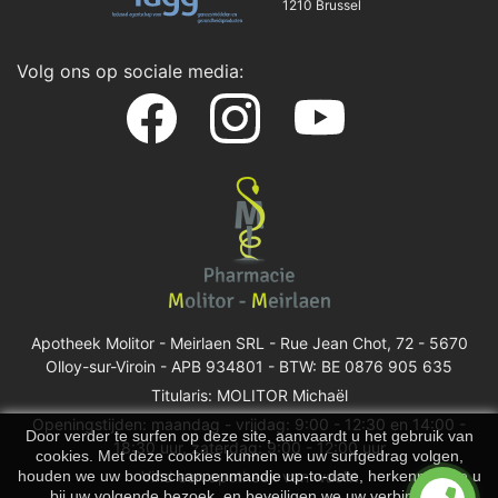
1210 Brussel
Volg ons op sociale media:
Apotheek Molitor - Meirlaen SRL -
Rue Jean Chot, 72 - 5670
Olloy-sur-Viroin
- APB 934801 - BTW: BE 0876 905 635
Titularis: MOLITOR Michaël
Openingstijden: maandag - vrijdag: 9:00 - 12:30 en 14:00 -
Door verder te surfen op deze site, aanvaardt u het gebruik van
18:30 uur, zaterdag: 9:00 - 12:00 uur
cookies. Met deze cookies kunnen we uw surfgedrag volgen,
houden we uw boodschappenmandje up-to-date, herkennen we u
Vind een apotheek van wacht
bij uw volgende bezoek, en beveiligen we uw verbinding.