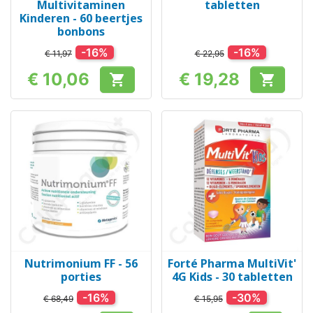
Multivitaminen
tabletten
Kinderen - 60 beertjes
bonbons
-16%
-16%
€ 11,97
€ 22,95
€ 10,06
€ 19,28


Prijs
Prijs
Nutrimonium FF - 56
Forté Pharma MultiVit'
porties
4G Kids - 30 tabletten
-16%
-30%
€ 68,49
€ 15,95