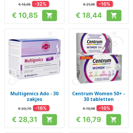
-32%
-16%
€ 15,95
€ 21,95
€ 10,85
€ 18,44


Prijs
Prijs
Multigenics Ado - 30
Centrum Women 50+ -
zakjes
30 tabletten
-16%
-16%
€ 33,70
€ 19,98
€ 28,31
€ 16,79


Prijs
Prijs