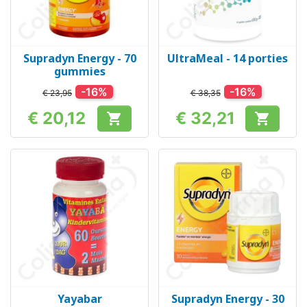
Supradyn Energy - 70
UltraMeal - 14 porties
gummies
-16%
-16%
€ 23,95
€ 38,35
€ 20,12
€ 32,21


Prijs
Prijs
Yayabar
Supradyn Energy - 30