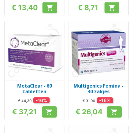
€ 13,40
€ 8,71


Prijs
Prijs
MetaClear - 60
Multigenics Femina -
tabletten
30 zakjes
-16%
-16%
€ 44,30
€ 31,00
€ 37,21
€ 26,04


Prijs
Prijs