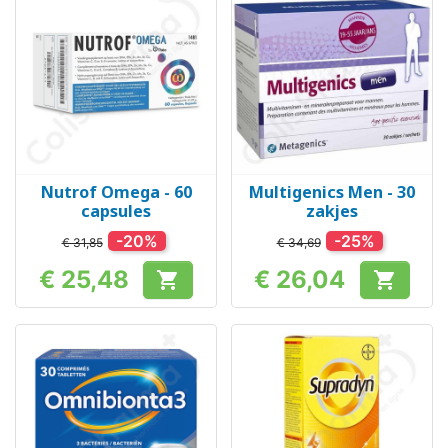
Nutrof Omega - 60
Multigenics Men - 30
capsules
zakjes
-20%
-25%
€ 31,85
€ 34,69
€ 25,48
€ 26,04


Prijs
Prijs