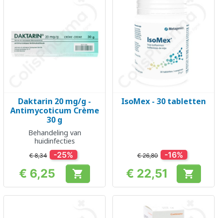
Daktarin 20 mg/g -
IsoMex - 30 tabletten
Antimycoticum Crème
30 g
Behandeling van
huidinfecties
-25%
-16%
€ 8,34
€ 26,80
€ 6,25
€ 22,51


Prijs
Prijs