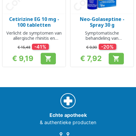
Cetirizine EG 10 mg -
Neo-Golaseptine -
100 tabletten
Spray 30 g
Verlicht de symptomen van
Symptomatische
allergische rhinitis en
behandeling van
urticaria
orofaryngeale infecties
-41%
-20%
€ 15,48
€ 9,90
€ 9,19
€ 7,92


Prijs
Prijs
Echte apotheek
& authentieke producten