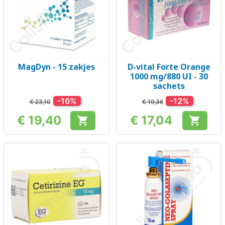
MagDyn - 15 zakjes
D-vital Forte Orange
1000 mg/880 UI - 30
sachets
-16%
-12%
€ 23,10
€ 19,36
€ 19,40
€ 17,04


Prijs
Prijs