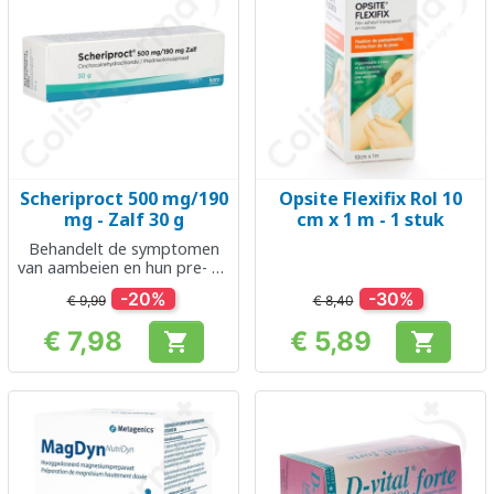
Scheriproct 500 mg/190
Opsite Flexifix Rol 10
mg - Zalf 30 g
cm x 1 m - 1 stuk
Behandelt de symptomen
van aambeien en hun pre- en
postoperatieve behandeling,
-20%
-30%
€ 9,99
€ 8,40
proctitis, anaal eczeem
€ 7,98
€ 5,89


Prijs
Prijs