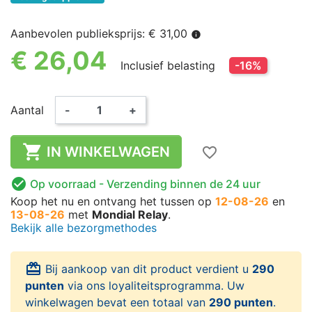
Aanbevolen publieksprijs: € 31,00
info
€ 26,04
Inclusief belasting
-16%
Aantal
-
+

IN WINKELWAGEN
favorite_border

Op voorraad
- Verzending binnen de 24 uur
Koop het nu
en ontvang het
tussen op
12-08-26
en
13-08-26
met
Mondial Relay
.
Bekijk alle bezorgmethodes
card_giftcard
Bij aankoop van dit product verdient u
290
punten
via ons loyaliteitsprogramma. Uw
winkelwagen bevat een totaal van
290 punten
.