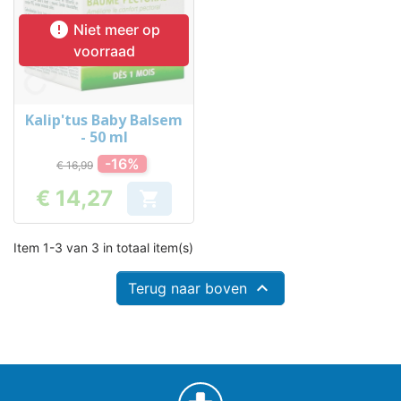

Niet meer op
voorraad
Kalip'tus Baby Balsem
- 50 ml
-16%
€ 16,99
€ 14,27

Prijs
Item 1-3 van 3 in totaal item(s)

Terug naar boven