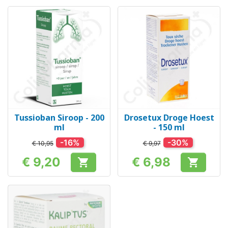
Tussioban Siroop - 200
Drosetux Droge Hoest
ml
- 150 ml
-16%
-30%
€ 10,95
€ 9,97
€ 9,20
€ 6,98


Prijs
Prijs