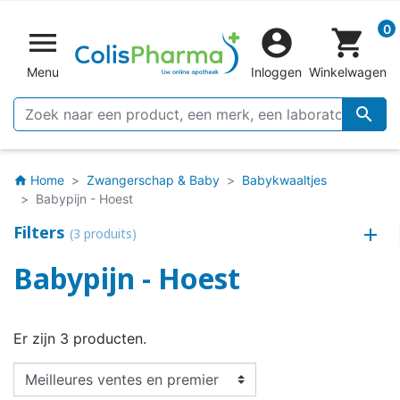
0


shopping_cart
Menu
Inloggen
Winkelwagen

Home
Zwangerschap & Baby
Babykwaaltjes
home
Babypijn - Hoest
Filters
(3 produits)
Babypijn - Hoest
Er zijn 3 producten.