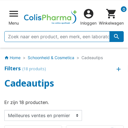
0


shopping_cart
Menu
Inloggen
Winkelwagen

Home
Schoonheid & Cosmetica
Cadeautips
home
Filters
(18 produits)
Cadeautips
Er zijn 18 producten.