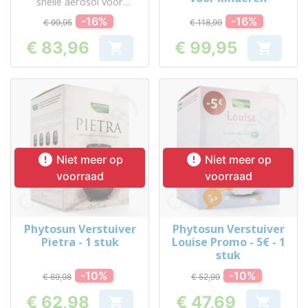
snelle aerosol voor
kinderen
-16%
-16%
€ 99,95
€ 118,99
€ 83,96
€ 99,95


Prijs
Prijs


Niet meer op
Niet meer op
voorraad
voorraad
Phytosun Verstuiver
Phytosun Verstuiver
Pietra - 1 stuk
Louise Promo - 5€ - 1
stuk
-10%
-10%
€ 69,98
€ 52,99
€ 62,98
€ 47,69

