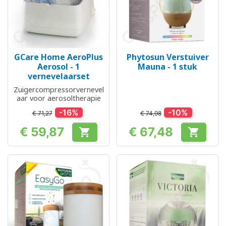
GCare Home AeroPlus
Phytosun Verstuiver
Aerosol - 1
Mauna - 1 stuk
vernevelaarset
Zuigercompressorvernevel
aar voor aerosoltherapie
-16%
-10%
€ 71,27
€ 74,98
€ 59,87
€ 67,48


Prijs
Prijs