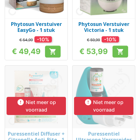
Phytosun Verstuiver
Phytosun Verstuiver
EasyGo - 1 stuk
Victoria - 1 stuk
-10%
-10%
€ 54,99
€ 59,99
€ 49,49
€ 53,99


Prijs
Prijs


Niet meer op
Niet meer op
voorraad
voorraad
Puressentiel Diffuser +
Puressentiel
Citronella Anti-Bite - 1
Ultrasone Verspreider