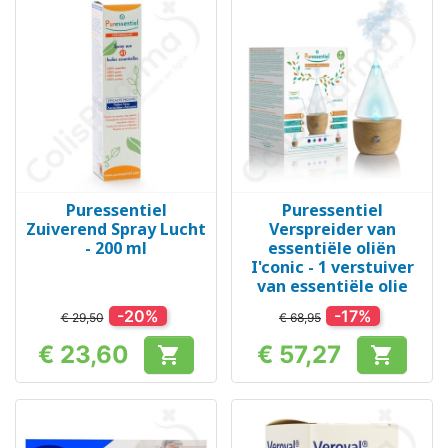
Puressentiel
Puressentiel
Zuiverend Spray Lucht
Verspreider van
- 200 ml
essentiële oliën
I'conic - 1 verstuiver
van essentiële olie
-20%
-17%
€ 29,50
€ 68,95
€ 23,60
€ 57,27


Prijs
Prijs