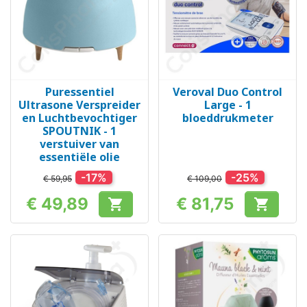
Puressentiel
Veroval Duo Control
Ultrasone Verspreider
Large - 1
en Luchtbevochtiger
bloeddrukmeter
SPOUTNIK - 1
verstuiver van
essentiële olie
-17%
-25%
€ 59,95
€ 109,00
€ 49,89
€ 81,75


Prijs
Prijs