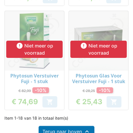
Prijs
Prijs


Niet meer op
Niet meer op
voorraad
voorraad
Phytosun Verstuiver
Phytosun Glas Voor
Fuji - 1 stuk
Verstuiver Fuji - 1 stuk
-10%
-10%
€ 82,99
€ 28,25
€ 74,69
€ 25,43


Prijs
Prijs
Item 1-18 van 18 in totaal item(s)

Terug naar boven