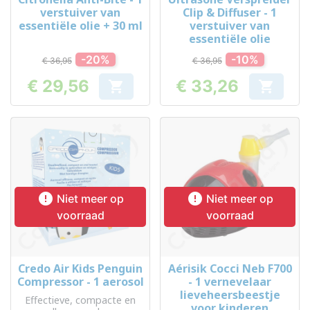
verstuiver van
Clip & Diffuser - 1
essentiële olie + 30 ml
verstuiver van
essentiële olie
-20%
-10%
€ 36,95
€ 36,95
€ 29,56
€ 33,26


Prijs
Prijs


Niet meer op
Niet meer op
voorraad
voorraad
Credo Air Kids Penguin
Aérisik Cocci Neb F700
Compressor - 1 aerosol
- 1 vernevelaar
lieveheersbeestje
Effectieve, compacte en
voor kinderen