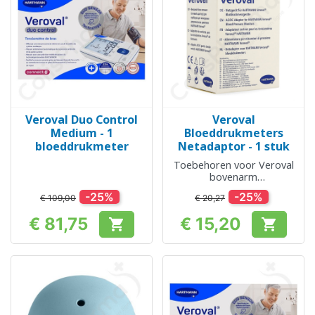
Veroval Duo Control
Veroval
Medium - 1
Bloeddrukmeters
bloeddrukmeter
Netadaptor - 1 stuk
Toebehoren voor Veroval
bovenarm
bloeddrukmeters
-25%
-25%
€ 109,00
€ 20,27
€ 81,75
€ 15,20


Prijs
Prijs