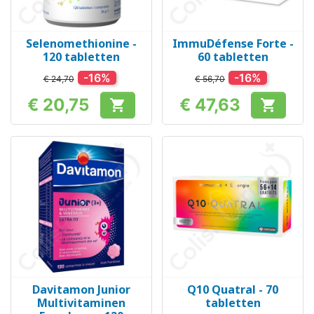
Selenomethionine -
ImmuDéfense Forte -
120 tabletten
60 tabletten
-16%
-16%
€ 24,70
€ 56,70
€ 20,75
€ 47,63


Prijs
Prijs
Davitamon Junior
Q10 Quatral - 70
Multivitaminen
tabletten