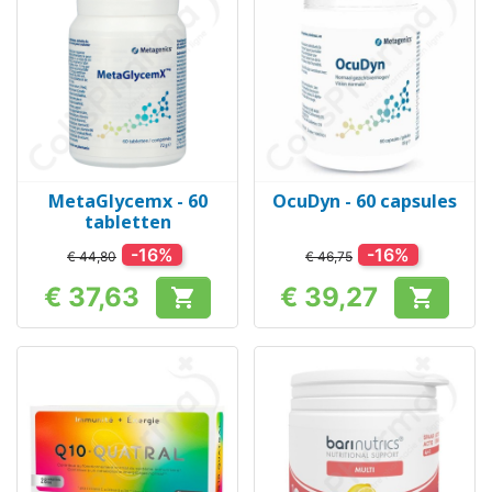
MetaGlycemx - 60
OcuDyn - 60 capsules
tabletten
-16%
-16%
€ 44,80
€ 46,75
€ 37,63
€ 39,27


Prijs
Prijs