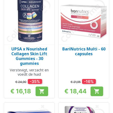
UPSA x Nourished
BariNutrics Multi - 60
Collagen Skin Lift
capsules
Gummies - 30
gummies
Verstevigt, verzacht en
voedt de huid
-35%
-16%
€ 24,90
€ 21,95
€ 16,18
€ 18,44


Prijs
Prijs