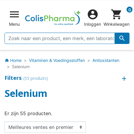
0


shopping_cart
Menu
Inloggen
Winkelwagen

Home
Vitaminen & Voedingsstoffen
Antioxidanten
home
Selenium
Filters
(55 produits)
Selenium
Er zijn 55 producten.