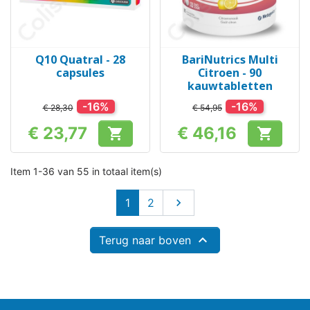
Q10 Quatral - 28
BariNutrics Multi
capsules
Citroen - 90
kauwtabletten
-16%
-16%
€ 28,30
€ 54,95
€ 23,77
€ 46,16


Prijs
Prijs
Item 1-36 van 55 in totaal item(s)
Volgende
1
2


Terug naar boven