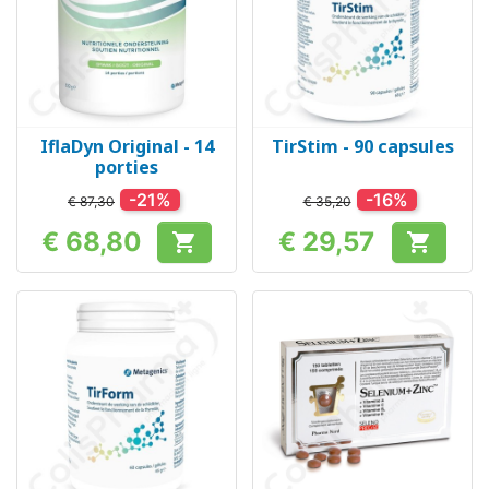
IflaDyn Original - 14
TirStim - 90 capsules
porties
-21%
-16%
€ 87,30
€ 35,20
€ 68,80
€ 29,57


Prijs
Prijs