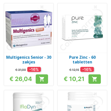
Multigenics Senior - 30
Pure Zinc - 60
zakjes
tabletten
-16%
-16%
€ 31,00
€ 12,15
€ 26,04
€ 10,21


Prijs
Prijs