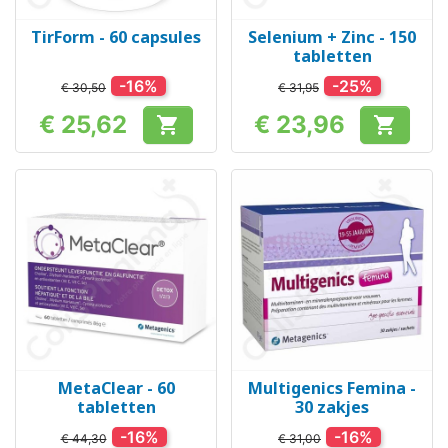
TirForm - 60 capsules
Selenium + Zinc - 150
tabletten
-16%
-25%
€ 30,50
€ 31,95
€ 25,62
€ 23,96


Prijs
Prijs
MetaClear - 60
Multigenics Femina -
tabletten
30 zakjes
-16%
-16%
€ 44,30
€ 31,00