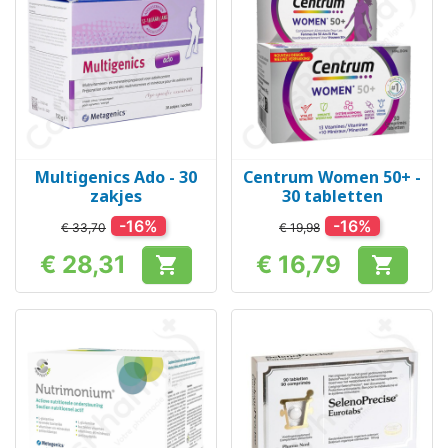
Multigenics Ado - 30
Centrum Women 50+ -
zakjes
30 tabletten
-16%
-16%
€ 33,70
€ 19,98
€ 28,31
€ 16,79


Prijs
Prijs