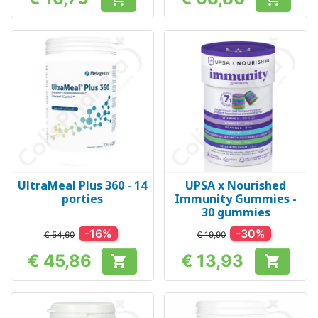
Prijs
Prijs
UltraMeal Plus 360 - 14
UPSA x Nourished
porties
Immunity Gummies -
30 gummies
-16%
-30%
€ 54,60
€ 19,90
€ 45,86
€ 13,93


Prijs
Prijs