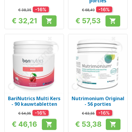
porties
-16%
-16%
€ 38,35
€ 68,49
€ 32,21
€ 57,53


Prijs
Prijs
BariNutrics Multi Kers
Nutrimonium Original
- 90 kauwtabletten
- 56 porties
-16%
-16%
€ 54,95
€ 63,55
€ 46,16
€ 53,38


Prijs
Prijs