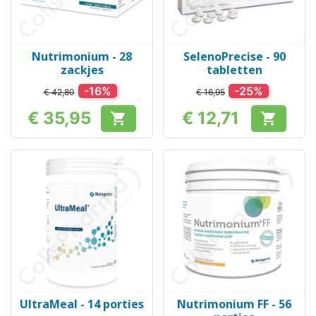
Nutrimonium - 28
SelenoPrecise - 90
zackjes
tabletten
-16%
-25%
€ 42,80
€ 16,95
€ 35,95
€ 12,71


Prijs
Prijs
UltraMeal - 14 porties
Nutrimonium FF - 56