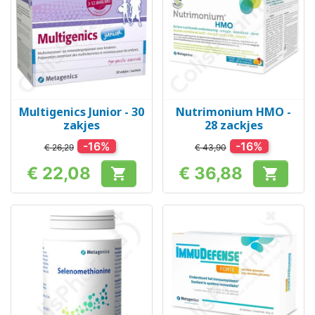
Multigenics Junior - 30
Nutrimonium HMO -
zakjes
28 zackjes
-16%
-16%
€ 26,29
€ 43,90
€ 22,08
€ 36,88


Prijs
Prijs