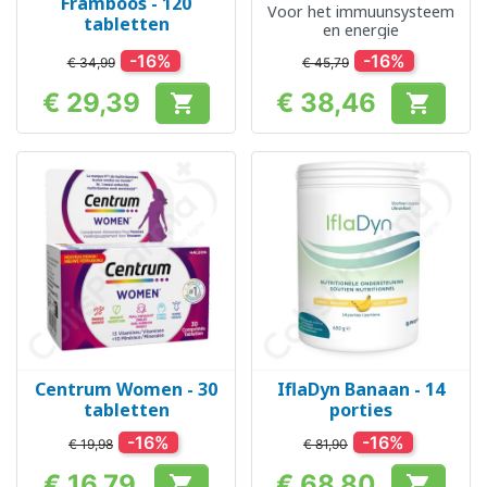
Framboos - 120
Voor het immuunsysteem
tabletten
en energie
-16%
-16%
€ 34,99
€ 45,79
€ 29,39
€ 38,46


Prijs
Prijs
Centrum Women - 30
IflaDyn Banaan - 14
tabletten
porties
-16%
-16%
€ 19,98
€ 81,90
€ 16,79
€ 68,80

