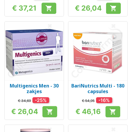
€ 37,21
€ 26,04


Prijs
Prijs
Multigenics Men - 30
BariNutrics Multi - 180
zakjes
capsules
-25%
-16%
€ 34,69
€ 54,95
€ 26,04
€ 46,16


Prijs
Prijs