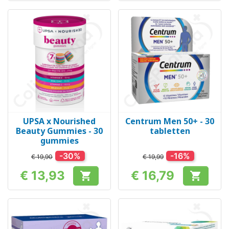
UPSA x Nourished
Centrum Men 50+ - 30
Beauty Gummies - 30
tabletten
gummies
-30%
-16%
€ 19,90
€ 19,99
€ 13,93
€ 16,79


Prijs
Prijs