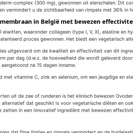
derm-complex (300 mg), gewonnen uit eierschalen. Dit com
nten vermindert u de zichtbaarheid van rimpels met 36% in
membraan in België met bewezen effectivite
iwitten, waaronder collageen (type I, V, X), elastine en h
atenteerd proces gewonnen. Het biedt een vegetarisch alte
es uitgevoerd om de kwaliteit en effectiviteit van dit ingre
m per dag (d.w.z. de hoeveelheid die wordt geleverd doo
ten aangetoond na 15 dagen inname.
d met vitamine C, zink en selenium, om een ​​jeugdige en st
orten uit de zee of runderen is het klinisch bewezen Ovode
alternatief dat geschikt is voor vegetarische diëten en ook
zetten in een innovatief ingrediënt met bewezen effectivit
ex dat fijne lijntjes en rimpels vermindert en de huidelasti