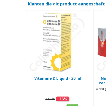
Klanten die dit product aangeschaft
Vitamine D Liquid - 30 ml
Nu
Snel bekijken

zac
Werkt g
-16%
€ 11,60