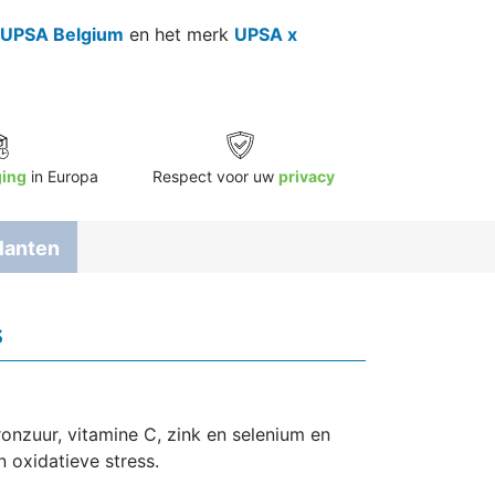
UPSA Belgium
en het merk
UPSA x
ging
in Europa
Respect voor uw
privacy
lanten
s
uronzuur, vitamine C, zink en selenium en
n oxidatieve stress.