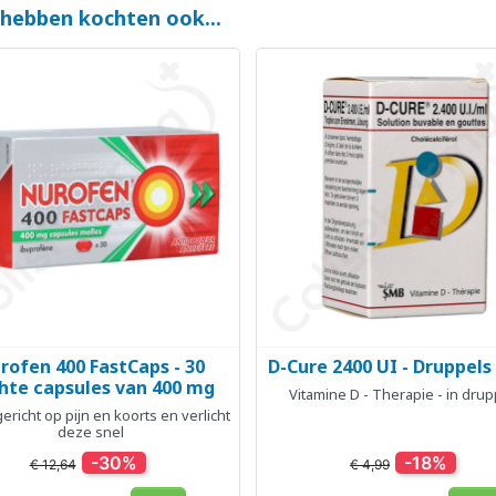
 hebben kochten ook...
rofen 400 FastCaps - 30
D-Cure 2400 UI - Druppels
Snel bekijken
Snel bekijken


hte capsules van 400 mg
Vitamine D - Therapie - in drup
ericht op pijn en koorts en verlicht
deze snel
-30%
-18%
€ 12,64
€ 4,99