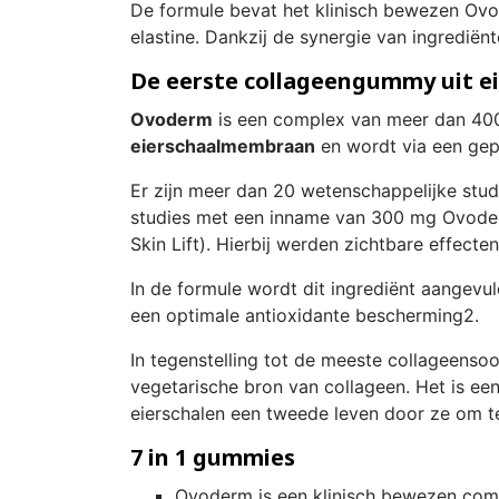
De formule bevat het klinisch bewezen Ovo
elastine. Dankzij de synergie van ingredië
De eerste collageengummy uit ei
Ovoderm
is een complex van meer dan 400 e
eierschaalmembraan
en wordt via een gep
Er zijn meer dan 20 wetenschappelijke studi
studies met een inname van 300 mg Ovoder
Skin Lift). Hierbij werden zichtbare effec
In de formule wordt dit ingrediënt aangevul
een optimale antioxidante bescherming2.
In tegenstelling tot de meeste collageenso
vegetarische bron van collageen. Het is een 
eierschalen een tweede leven door ze om te 
7 in 1 gummies
Ovoderm
is een klinisch bewezen compl