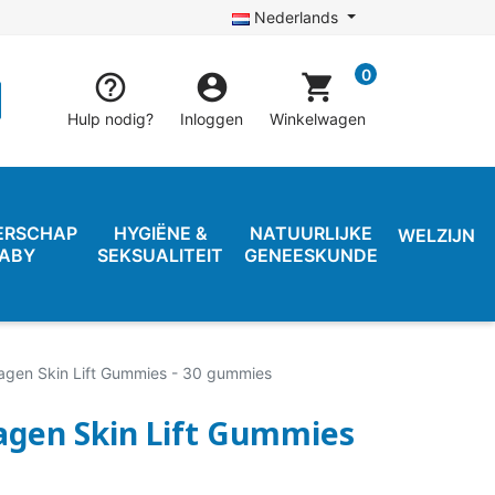
Nederlands
0


shopping_cart
Hulp nodig?
Inloggen
Winkelwagen
ERSCHAP
HYGIËNE &
NATUURLIJKE
WELZIJN
BABY
SEKSUALITEIT
GENEESKUNDE
agen Skin Lift Gummies - 30 gummies
agen Skin Lift Gummies