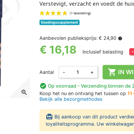
Verstevigt, verzacht en voedt de hui
Voedingssupplement
Aanbevolen publieksprijs: € 24,90
info
(1 beoordeling)
€ 16,18
Inclusief belasting

IN W
Aantal
-
+

Op voorraad
- Verzending binnen de 
zoom_in
Koop het nu
en ontvang het
tussen op
11
Bekijk alle bezorgmethodes
card_giftcard
Bij aankoop van dit product verdie
loyaliteitsprogramma. Uw winkelwagen