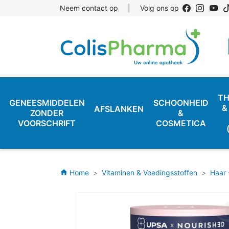
Neem contact op
|
Volg ons op
TH
GENEESMIDDELEN
SCHOONHEID
&
AFSLANKEN
ZONDER
&
VOORSCHRIFT
COSMETICA
Home
Vitaminen & Voedingsstoffen
Haar 
home