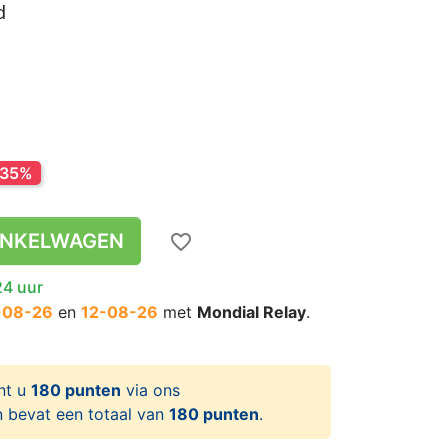
d
-35%
INKELWAGEN
favorite_border
24 uur
-08-26
en
12-08-26
met
Mondial Relay
.
nt u
180 punten
via ons
 bevat een totaal van
180 punten
.