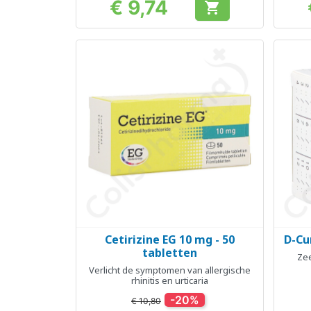
€ 9,74

Prijs
Cetirizine EG 10 mg - 50
D-Cu
Snel bekijken

tabletten
Zee
Verlicht de symptomen van allergische
rhinitis en urticaria
-20%
€ 10,80