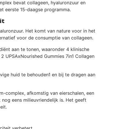
plex bevat collageen, hyaluronzuur en
 het eerste 15-daagse programma.
it
yaluronzuur. Het komt van nature voor in het
rnatief voor de consumptie van collageen.
diënt aan te tonen, waaronder 4 klinische
r 2 UPSAxNourished Gummies 7in1 Collagen
evige huid te behouden1 en bij te dragen aan
rm-complex, afkomstig van eierschalen, een
 nog eens milieuvriendelijk is. Het geeft
eit.
citeit verbetert