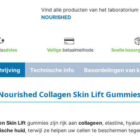
Vind alle producten van het laboratorium
NOURISHED
ts
advies
Veilige
betaalmethode
Snelle bezor
rijving
Technische info
Beoordelingen van k
Nourished Collagen Skin Lift Gummie
 Skin Lift
gummies zijn rijk aan
collageen
, elastine, hyal
tische huid
, terwijl ze helpen uw cellen te beschermen tege