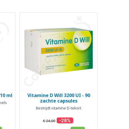
 10 ml
Vitamine D Will 3200 UI - 90
Snel bekijken

zachte capsules
pels
Bestrijdt vitamine D-tekort
-28%
€ 24,99