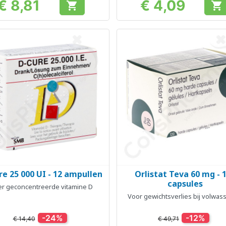
€ 8,81
€ 4,09


Prijs
Prijs
re 25 000 UI - 12 ampullen
Orlistat Teva 60 mg - 
Snel bekijken
Snel bekijken


capsules
r geconcentreerde vitamine D
Voor gewichtsverlies bij volwa
-24%
-12%
€ 14,40
€ 49,71