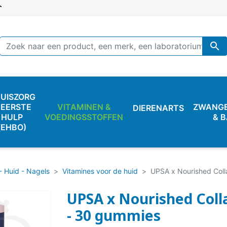

UISZORG
 EERSTE
VITAMINEN &
ZWANG
DIERENARTS
HULP
VOEDINGSSTOFFEN
& 
(EHBO)
- Huid - Nagels
Vitamines voor de huid
UPSA x Nourished Coll
UPSA x Nourished Coll
- 30 gummies