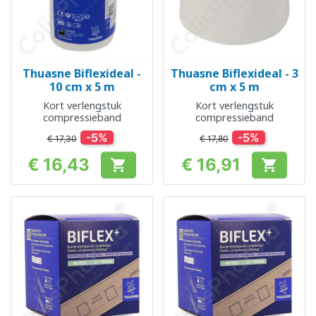
Thuasne Biflexideal -
Thuasne Biflexideal - 3
10 cm x 5 m
cm x 5 m
Kort verlengstuk
Kort verlengstuk
compressieband
compressieband
-5%
-5%
€ 17,30
€ 17,80
€ 16,43
€ 16,91


Prijs
Prijs