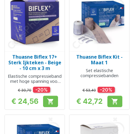
Thuasne Biflex 17+
Thuasne Biflex Kit -
Sterk Ijkteken - Beige
Maat 1
- 10 cm x 3 m
Set elastische
compressiebanden
Elastische compressieband
met hoge spanning voor
veneuze pathologieën
-20%
-20%
€ 30,70
€ 53,40
€ 24,56
€ 42,72


Prijs
Prijs