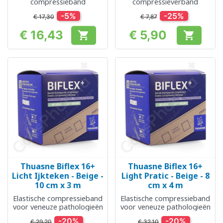
compressieband
compressieverband
-5%
-25%
€ 17,30
€ 7,87
€ 16,43
€ 5,90


Prijs
Prijs
Thuasne Biflex 16+
Thuasne Biflex 16+
Licht Ijkteken - Beige -
Light Pratic - Beige - 8
10 cm x 3 m
cm x 4 m
Elastische compressieband
Elastische compressieband
voor veneuze pathologieën
voor veneuze pathologieën
-20%
-20%
€ 29,20
€ 32,10