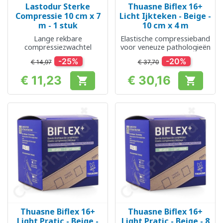
Lastodur Sterke
Thuasne Biflex 16+
Compressie 10 cm x 7
Licht Ijkteken - Beige -
m - 1 stuk
10 cm x 4 m
Lange rekbare
Elastische compressieband
compressiezwachtel
voor veneuze pathologieën
-25%
-20%
€ 14,97
€ 37,70
€ 11,23
€ 30,16


Prijs
Prijs
Thuasne Biflex 16+
Thuasne Biflex 16+
Light Pratic - Beige -
Light Pratic - Beige - 8