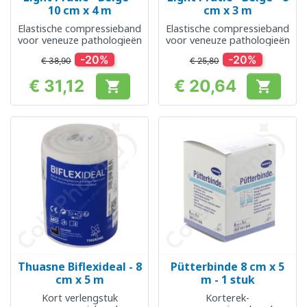
10 cm x 4 m
cm x 3 m
Elastische compressieband
Elastische compressieband
voor veneuze pathologieën
voor veneuze pathologieën
-20%
-20%
€ 38,90
€ 25,80
€ 31,12
€ 20,64


Prijs
Prijs
Thuasne Biflexideal - 8
Pütterbinde 8 cm x 5
cm x 5 m
m - 1 stuk
Kort verlengstuk
Korterek-