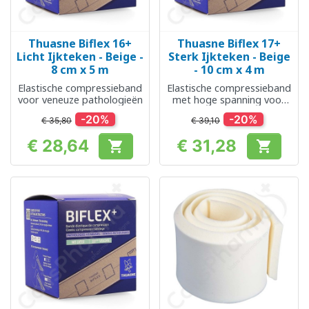
Thuasne Biflex 16+
Thuasne Biflex 17+
Licht Ijkteken - Beige -
Sterk Ijkteken - Beige
8 cm x 5 m
- 10 cm x 4 m
Elastische compressieband
Elastische compressieband
voor veneuze pathologieën
met hoge spanning voor
veneuze pathologieën
-20%
-20%
€ 35,80
€ 39,10
€ 28,64
€ 31,28


Prijs
Prijs