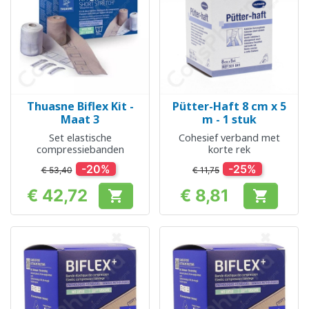
Thuasne Biflex Kit -
Pütter-Haft 8 cm x 5
Maat 3
m - 1 stuk
Set elastische
Cohesief verband met
compressiebanden
korte rek
-20%
-25%
€ 53,40
€ 11,75
€ 42,72
€ 8,81


Prijs
Prijs