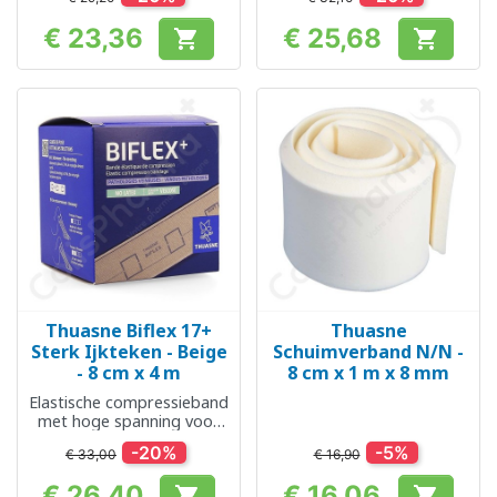
€ 23,36
€ 25,68


Prijs
Prijs
Thuasne Biflex 17+
Thuasne
Sterk Ijkteken - Beige
Schuimverband N/N -
- 8 cm x 4 m
8 cm x 1 m x 8 mm
Elastische compressieband
met hoge spanning voor
veneuze pathologieën
-20%
-5%
€ 33,00
€ 16,90
€ 26,40
€ 16,06

