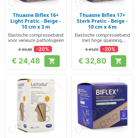
Thuasne Biflex 16+
Thuasne Biflex 17+
Light Pratic - Beige -
Sterk Pratic - Beige -
10 cm x 3 m
10 cm x 4 m
Elastische compressieband
Elastische compressieband
voor veneuze pathologieën
met hoge spanning,
gemakkelijk aan te brengen
-20%
-20%
€ 30,60
€ 41,00
€ 24,48
€ 32,80


Prijs
Prijs