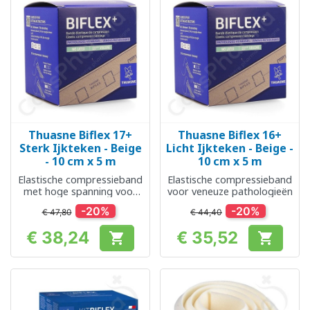
Thuasne Biflex 17+
Thuasne Biflex 16+
Sterk Ijkteken - Beige
Licht Ijkteken - Beige -
- 10 cm x 5 m
10 cm x 5 m
Elastische compressieband
Elastische compressieband
met hoge spanning voor
voor veneuze pathologieën
veneuze pathologieën
-20%
-20%
€ 47,80
€ 44,40
€ 38,24
€ 35,52


Prijs
Prijs