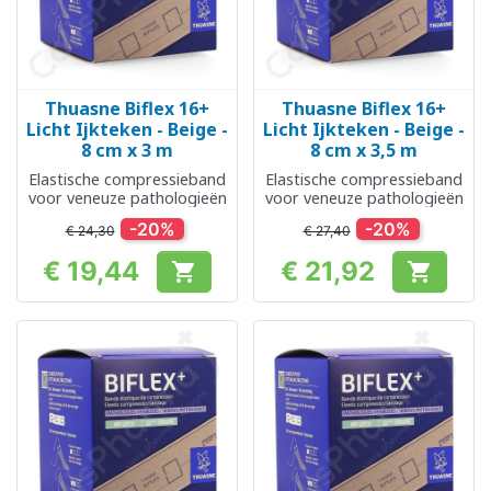
Thuasne Biflex 16+
Thuasne Biflex 16+
Licht Ijkteken - Beige -
Licht Ijkteken - Beige -
8 cm x 3 m
8 cm x 3,5 m
Elastische compressieband
Elastische compressieband
voor veneuze pathologieën
voor veneuze pathologieën
-20%
-20%
€ 24,30
€ 27,40
€ 19,44
€ 21,92


Prijs
Prijs