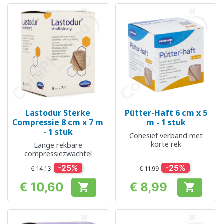
Lastodur Sterke
Pütter-Haft 6 cm x 5
Compressie 8 cm x 7 m
m - 1 stuk
- 1 stuk
Cohesief verband met
korte rek
Lange rekbare
compressiezwachtel
-25%
-25%
€ 14,13
€ 11,99
€ 10,60
€ 8,99


Prijs
Prijs