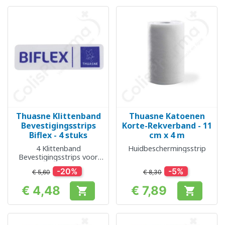
Thuasne Klittenband
Thuasne Katoenen
Bevestigingsstrips
Korte-Rekverband - 11
Biflex - 4 stuks
cm x 4 m
4 Klittenband
Huidbeschermingsstrip
Bevestigingsstrips voor
Biflex
-20%
-5%
€ 5,60
€ 8,30
€ 4,48
€ 7,89


Prijs
Prijs