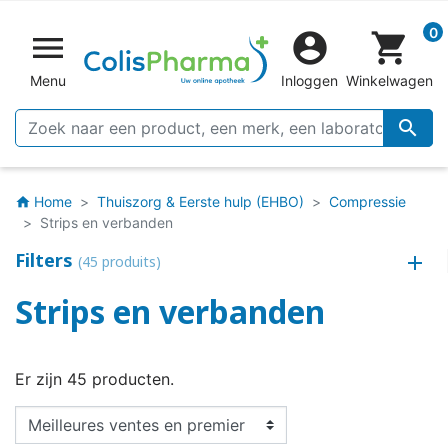
0


shopping_cart
Menu
Inloggen
Winkelwagen

Home
Thuiszorg & Eerste hulp (EHBO)
Compressie
home
Strips en verbanden
Filters
(45 produits)
Strips en verbanden
Er zijn 45 producten.