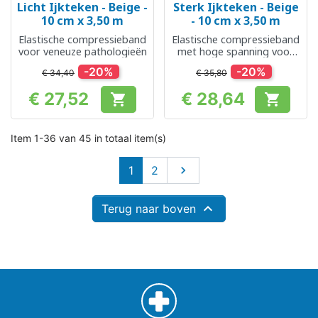
Licht Ijkteken - Beige -
Sterk Ijkteken - Beige
10 cm x 3,50 m
- 10 cm x 3,50 m
Elastische compressieband
Elastische compressieband
voor veneuze pathologieën
met hoge spanning voor
veneuze pathologieën
-20%
-20%
€ 34,40
€ 35,80
€ 27,52
€ 28,64


Prijs
Prijs
Item 1-36 van 45 in totaal item(s)
Volgende
1
2


Terug naar boven