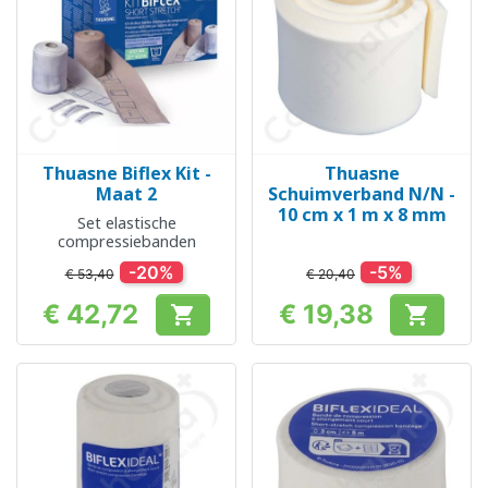
Thuasne Biflex Kit -
Thuasne
Maat 2
Schuimverband N/N -
10 cm x 1 m x 8 mm
Set elastische
compressiebanden
-20%
-5%
€ 53,40
€ 20,40
€ 42,72
€ 19,38


Prijs
Prijs