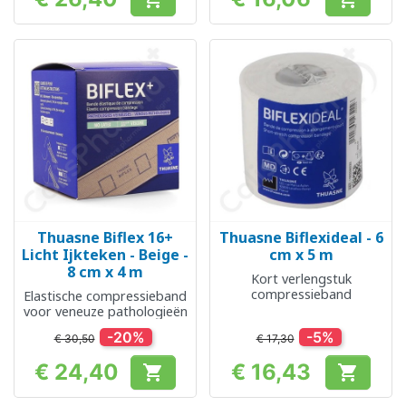
Prijs
Prijs
Thuasne Biflex 16+
Thuasne Biflexideal - 6
Licht Ijkteken - Beige -
cm x 5 m
8 cm x 4 m
Kort verlengstuk
compressieband
Elastische compressieband
voor veneuze pathologieën
-20%
-5%
€ 30,50
€ 17,30
€ 24,40
€ 16,43


Prijs
Prijs