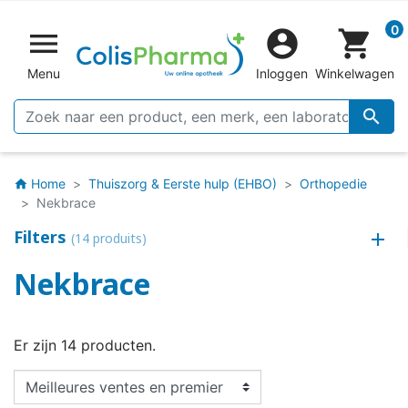
0


shopping_cart
Menu
Inloggen
Winkelwagen

Home
Thuiszorg & Eerste hulp (EHBO)
Orthopedie
home
Nekbrace
Filters
(14 produits)
Nekbrace
Er zijn 14 producten.