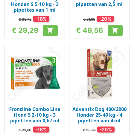
Honden S 5-10 kg - 3
pipetten van 2,5 ml
pipettes van 1 ml
-18%
-20%
€ 35,72
€ 61,95
€ 29,29
€ 49,56


Prijs
Prijs
Frontline Combo Line
Advantix Dog 400/2000
Hond S 2-10 kg - 3
Honder 25-40 kg - 4
pipetten van 0,67 ml
pipetten van 4 ml
-18%
-20%
€ 29,60
€ 53,65