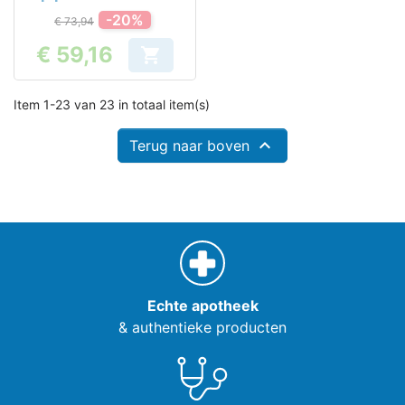
-20%
€ 73,94
€ 59,16

Prijs
Item 1-23 van 23 in totaal item(s)

Terug naar boven
Echte apotheek
& authentieke producten