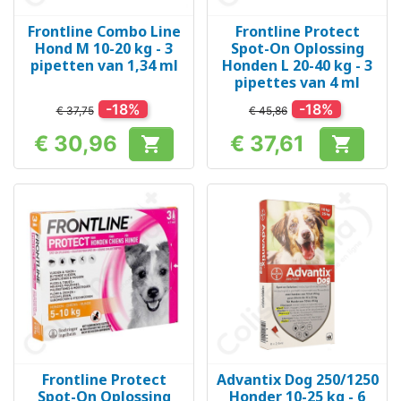
Frontline Combo Line
Frontline Protect
Hond M 10-20 kg - 3
Spot-On Oplossing
pipetten van 1,34 ml
Honden L 20-40 kg - 3
pipettes van 4 ml
-18%
-18%
€ 37,75
€ 45,86
€ 30,96
€ 37,61


Prijs
Prijs
Frontline Protect
Advantix Dog 250/1250
Spot-On Oplossing
Honder 10-25 kg - 6