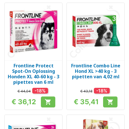
Frontline Protect
Frontline Combo Line
Spot-On Oplossing
Hond XL >40 kg - 3
Honden XL 40-60 kg - 3
pipetten van 4,02 ml
pipettes van 6 ml
-18%
-18%
€ 44,04
€ 43,18
€ 36,12
€ 35,41


Prijs
Prijs