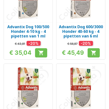
Advantix Dog 100/500
Advantix Dog 600/3000
Honder 4-10 kg - 4
Honder 40-60 kg - 4
pipetten van 1 ml
pipetten van 6 ml
-20%
-20%
€ 43,81
€ 56,87
€ 35,04
€ 45,49


Prijs
Prijs