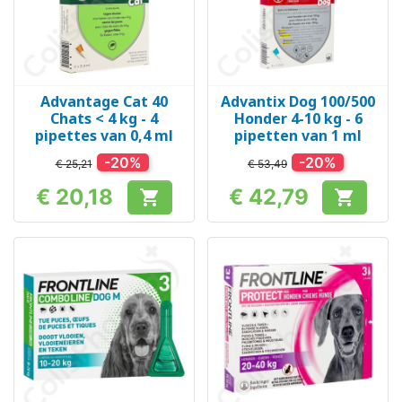
Advantage Cat 40
Advantix Dog 100/500
Chats < 4 kg - 4
Honder 4-10 kg - 6
pipettes van 0,4 ml
pipetten van 1 ml
-20%
-20%
€ 25,21
€ 53,49
€ 20,18
€ 42,79


Prijs
Prijs