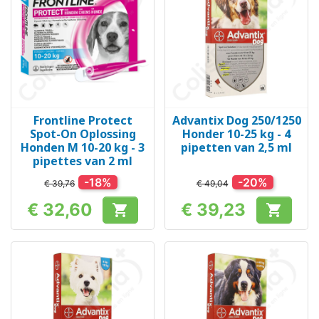
Frontline Protect
Advantix Dog 250/1250
Spot-On Oplossing
Honder 10-25 kg - 4
Honden M 10-20 kg - 3
pipetten van 2,5 ml
pipettes van 2 ml
-18%
-20%
€ 39,76
€ 49,04
€ 32,60
€ 39,23


Prijs
Prijs