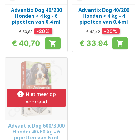
Advantix Dog 40/200
Advantix Dog 40/200
Honden < 4 kg - 6
Honden < 4 kg - 4
pipetten van 0,4 ml
pipetten van 0,4 ml
-20%
-20%
€ 50,88
€ 42,42
€ 40,70
€ 33,94


Prijs
Prijs

Niet meer op
voorraad
Advantix Dog 600/3000
Honder 40-60 kg - 6
pipetten van 6 ml