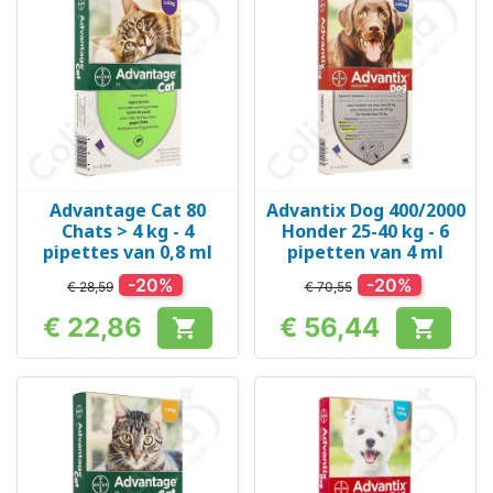
Advantage Cat 80
Advantix Dog 400/2000
Chats > 4 kg - 4
Honder 25-40 kg - 6
pipettes van 0,8 ml
pipetten van 4 ml
-20%
-20%
€ 28,59
€ 70,55
€ 22,86
€ 56,44


Prijs
Prijs