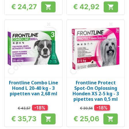
€ 24,27
€ 42,92


Prijs
Prijs
Frontline Combo Line
Frontline Protect
Hond L 20-40 kg - 3
Spot-On Oplossing
pipetten van 2,68 ml
Honden XS 2-5 kg - 3
pipettes van 0,5 ml
-18%
-18%
€ 43,57
€ 30,56
€ 35,73
€ 25,06


Prijs
Prijs