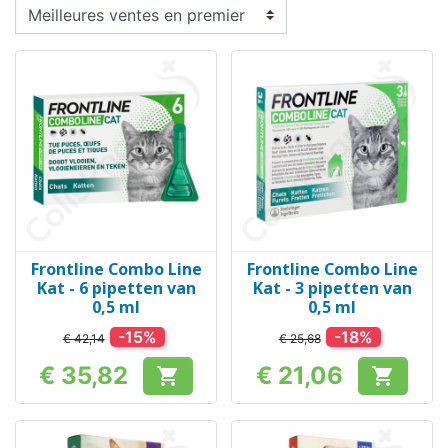
Frontline Combo Line
Frontline Combo Line
Kat - 6 pipetten van
Kat - 3 pipetten van
0,5 ml
0,5 ml
-15%
-18%
€ 42,14
€ 25,68
€ 35,82
€ 21,06


Prijs
Prijs