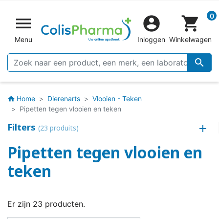
0


shopping_cart
Menu
Inloggen
Winkelwagen

Home
Dierenarts
Vlooien - Teken
home
Pipetten tegen vlooien en teken
Filters
(23 produits)
Pipetten tegen vlooien en
teken
Er zijn 23 producten.