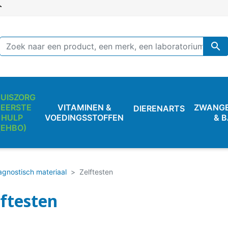

UISZORG
 EERSTE
VITAMINEN &
ZWANG
DIERENARTS
HULP
VOEDINGSSTOFFEN
& 
(EHBO)
agnostisch materiaal
Zelftesten
lftesten