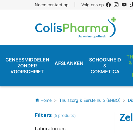
Neem contact op
|
Volg ons op
TH
GENEESMIDDELEN
SCHOONHEID
&
AFSLANKEN
ZONDER
&
VOORSCHRIFT
COSMETICA
Home
Thuiszorg & Eerste hulp (EHBO)
Di
home
Ze
Filters
(6 produits)
Laboratorium