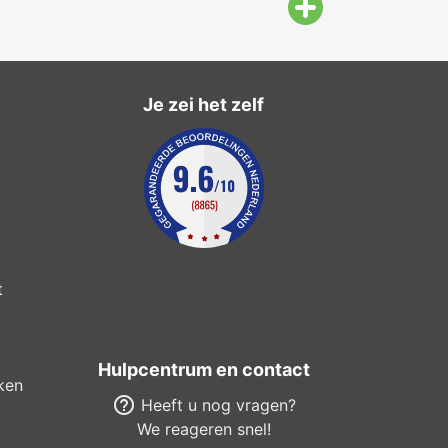
Je zei het zelf
t
Hulpcentrum en contact
ken
help_outline
Heeft u nog vragen?
We reageren snel!