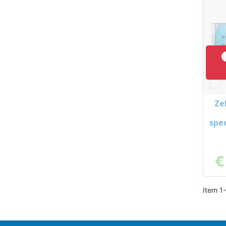
Ze
spe
€
Item 1-