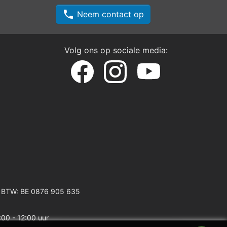
phone
Neem contact op
Volg ons op sociale media:
 BTW: BE 0876 905 635
:00 - 12:00 uur