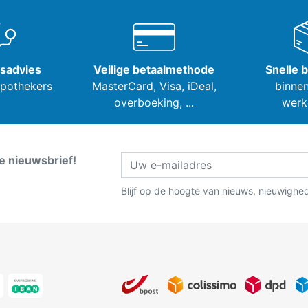
tsadvies
Veilige betaalmethode
Snelle 
apothekers
MasterCard, Visa,
iDeal,
binnen
overboeking, ...
werk
ze nieuwsbrief!
Blijf op de hoogte van nieuws, nieuwighe