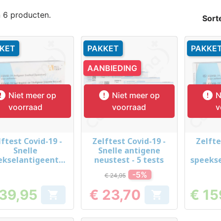
n 6 producten.
Sort
KET
PAKKET
PAKKE
AANBIEDING



Niet meer op
Niet meer op
N
voorraad
voorraad
v
lftest Covid-19 -
Zelftest Covid-19 -
Zelfte
Snel bekijken
Snel bekijken
Sn



Snelle
Snelle antigene
ekselantigeentes
neustest - 5 tests
speeks
t - 5 tests
t 
-5%
€ 24,95
 39,95
€ 23,70
€ 15


Prijs
Prijs