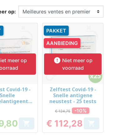
eer op:
T
PAKKET
AANBIEDING

iet meer op
Niet meer op
oorraad
voorraad
st Covid-19 -
Zelftest Covid-19 -
el bekijken
Snel bekijken

Snelle
Snelle antigene
elantigeentes
neustest - 25 tests
- 20 tests
-10%
€ 124,75
9,80
€ 112,28


Prijs
Prijs