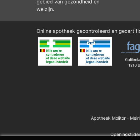
gebied van gezondheid en
welzijn.
Online apotheek gecontroleerd en gecertif
Galileel
1210 B
Apotheek Molitor - Meir
Openingstijden