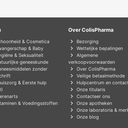
u
Over ColisPharma
chevron_right
hoonheid & Cosmetica
Bezorging
chevron_right
angerschap & Baby
Wettelijke bepalingen
chevron_right
giëne & Seksualiteit
Algemene
tuurlijke geneeskunde
verkoopvoorwaarden
chevron_right
neesmiddelen zonder
Over ColisPharma
chevron_right
hrift
Veilige betaalmethode
chevron_right
uiszorg & Eerste hulp
Hulpcentrum en contac
chevron_right
O)
Onze titularis
chevron_right
erenarts
Contacteer ons
chevron_right
taminen & Voedingsstoffen
Onze apotheken
chevron_right
Onze laboratoria & mer
chevron_right
Onze blog