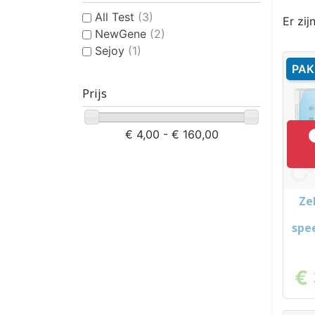
All Test
(3)
Er zij
NewGene
(2)
Sejoy
(1)
PAK
Prijs
€ 4,00 - € 160,00
Ze
spe
€