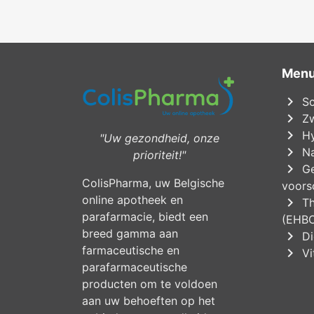
Men
chevron_right
Sc
chevron_right
Zw
chevron_right
Hy
"Uw gezondheid, onze
chevron_right
Na
prioriteit!"
chevron_right
Ge
ColisPharma, uw Belgische
voorsc
online apotheek en
chevron_right
Th
parafarmacie, biedt een
(EHB
breed gamma aan
chevron_right
Di
farmaceutische en
chevron_right
Vi
parafarmaceutische
producten om te voldoen
aan uw behoeften op het