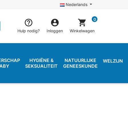
Nederlands
0


shopping_cart
Hulp nodig?
Inloggen
Winkelwagen
ERSCHAP
HYGIËNE &
NATUURLIJKE
WELZIJN
BABY
SEKSUALITEIT
GENEESKUNDE