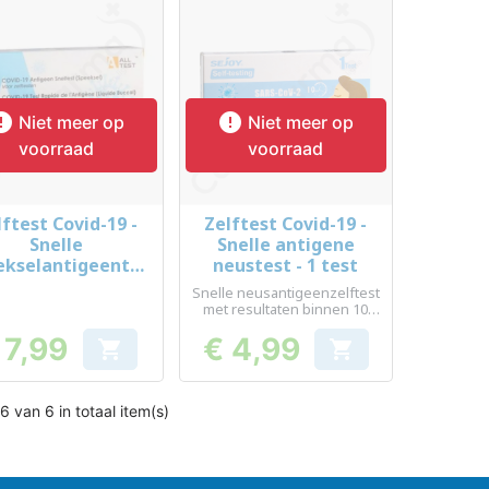


Niet meer op
Niet meer op
voorraad
voorraad
lftest Covid-19 -
Zelftest Covid-19 -
Snel bekijken
Snel bekijken


Snelle
Snelle antigene
ekselantigeentes
neustest - 1 test
t - 1 test
Snelle neusantigeenzelftest
met resultaten binnen 10
minuten
 7,99
€ 4,99


Prijs
Prijs
6 van 6 in totaal item(s)