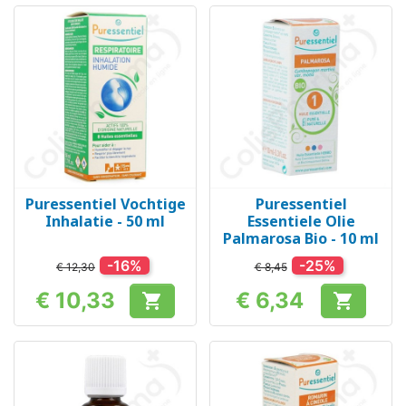
Puressentiel Vochtige
Puressentiel
Inhalatie - 50 ml
Essentiele Olie
Palmarosa Bio - 10 ml
-16%
-25%
€ 12,30
€ 8,45
€ 10,33
€ 6,34


Prijs
Prijs