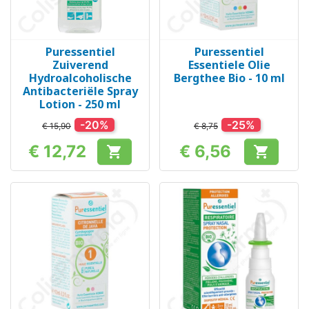
Puressentiel
Puressentiel
Zuiverend
Essentiele Olie
Hydroalcoholische
Bergthee Bio - 10 ml
Antibacteriële Spray
Lotion - 250 ml
-20%
-25%
€ 15,90
€ 8,75
€ 12,72
€ 6,56


Prijs
Prijs