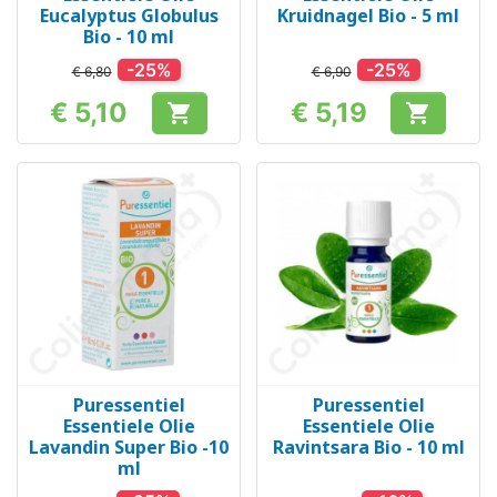
Eucalyptus Globulus
Kruidnagel Bio - 5 ml
Bio - 10 ml
-25%
-25%
€ 6,80
€ 6,90
€ 5,10
€ 5,19


Prijs
Prijs
Puressentiel
Puressentiel
Essentiele Olie
Essentiele Olie
Lavandin Super Bio -10
Ravintsara Bio - 10 ml
ml