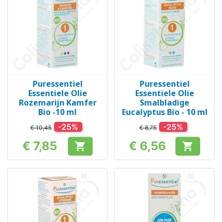
Puressentiel
Puressentiel
Essentiele Olie
Essentiele Olie
Rozemarijn Kamfer
Smalbladige
Bio -10 ml
Eucalyptus Bio - 10 ml
-25%
-25%
€ 10,45
€ 8,75
€ 7,85
€ 6,56


Prijs
Prijs