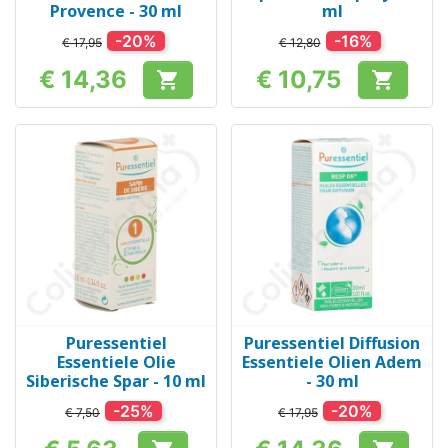
Provence - 30 ml
ml
-20%
-16%
€ 17,95
€ 12,80
€ 14,36
€ 10,75


Prijs
Prijs
Puressentiel
Puressentiel Diffusion
Essentiele Olie
Essentiele Olien Adem
Siberische Spar - 10 ml
- 30 ml
-25%
-20%
€ 7,50
€ 17,95