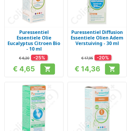
Puressentiel
Puressentiel Diffusion
Essentiele Olie
Essentiele Olien Adem
Eucalyptus Citroen Bio
Verstuiving - 30 ml
- 10 ml
-25%
-20%
€ 6,20
€ 17,95
€ 4,65
€ 14,36


Prijs
Prijs