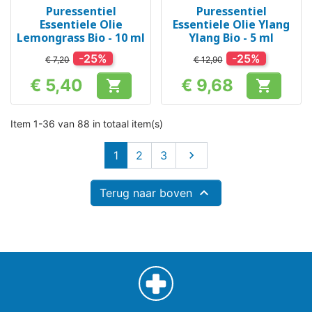
Puressentiel
Puressentiel
Essentiele Olie
Essentiele Olie Ylang
Lemongrass Bio - 10 ml
Ylang Bio - 5 ml
-25%
-25%
€ 7,20
€ 12,90
€ 5,40
€ 9,68


Prijs
Prijs
Item 1-36 van 88 in totaal item(s)
Volgende
1
2
3


Terug naar boven