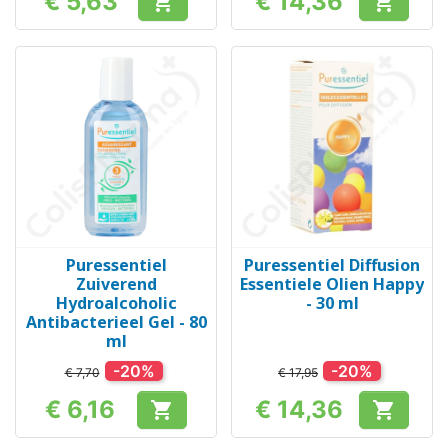
€ 5,63
€ 14,36


Prijs
Prijs
Puressentiel
Puressentiel Diffusion
Zuiverend
Essentiele Olien Happy
Hydroalcoholic
- 30 ml
Antibacterieel Gel - 80
ml
-20%
-20%
€ 7,70
€ 17,95
€ 6,16
€ 14,36


Prijs
Prijs