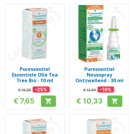
Puressentiel
Puressentiel
Essentiele Olie Tea
Neusspray
Tree Bio - 10 ml
Ontzwellend - 30 ml
-25%
-16%
€ 10,20
€ 12,30
€ 7,65
€ 10,33


Prijs
Prijs