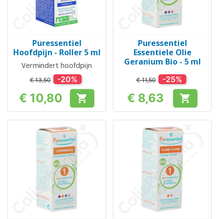
Puressentiel
Puressentiel
Hoofdpijn - Roller 5 ml
Essentiele Olie
Geranium Bio - 5 ml
Vermindert hoofdpijn
-20%
-25%
€ 13,50
€ 11,50
€ 10,80
€ 8,63


Prijs
Prijs