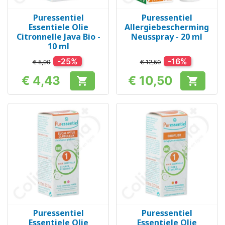
Puressentiel
Puressentiel
Essentiele Olie
Allergiebescherming
Citronnelle Java Bio -
Neusspray - 20 ml
10 ml
-25%
-16%
€ 5,90
€ 12,50
€ 4,43
€ 10,50


Prijs
Prijs
Puressentiel
Puressentiel
Essentiele Olie
Essentiele Olie