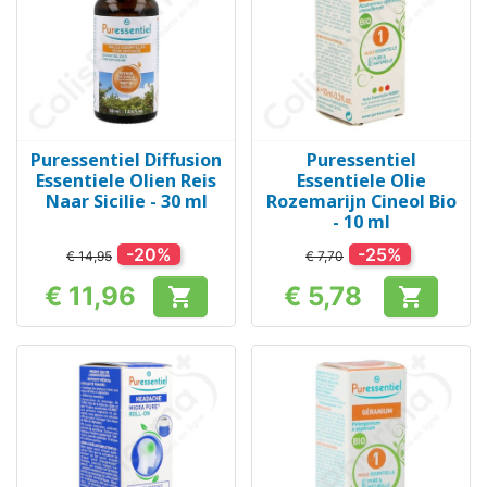
Puressentiel Diffusion
Puressentiel
Essentiele Olien Reis
Essentiele Olie
Naar Sicilie - 30 ml
Rozemarijn Cineol Bio
- 10 ml
-20%
-25%
€ 14,95
€ 7,70
€ 11,96
€ 5,78


Prijs
Prijs