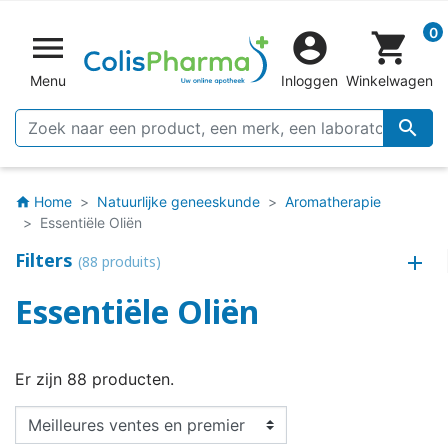
0


shopping_cart
Menu
Inloggen
Winkelwagen

Home
Natuurlijke geneeskunde
Aromatherapie
home
Essentiële Oliën
Filters
(88 produits)
Essentiële Oliën
Er zijn 88 producten.