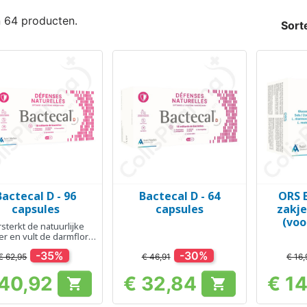
n 64 producten.
Sort
Bactecal D - 96
Bactecal D - 64
ORS B
Snel bekijken
Snel bekijken
Sn



capsules
capsules
zakje
(vo
sterkt de natuurlijke
Pro
r en vult de darmflora
aan
-35%
-30%
€ 62,95
€ 46,91
€ 16,
 40,92
€ 32,84
€ 1


Prijs
Prijs