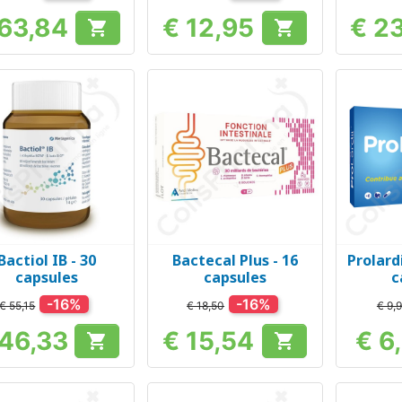
 63,84
€ 12,95
€ 2


Prijs
Prijs
Bactiol IB - 30
Bactecal Plus - 16
Prolard
Snel bekijken
Snel bekijken
Sn



capsules
capsules
c
-16%
-16%
€ 55,15
€ 18,50
€ 9,
 46,33
€ 15,54
€ 6


Prijs
Prijs