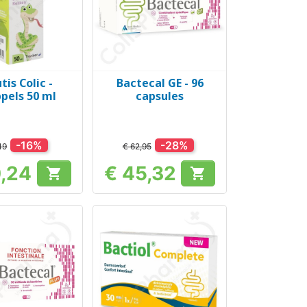
tis Colic -
Bactecal GE - 96
el bekijken
Snel bekijken

pels 50 ml
capsules
-16%
-28%
19
€ 62,95
0,24
€ 45,32


Prijs
Prijs