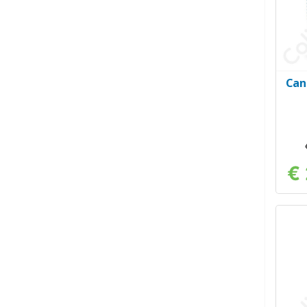
Can
€