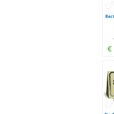
Bact
€