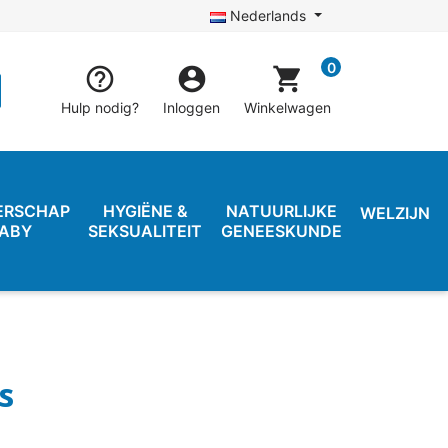
Nederlands
0


shopping_cart
Hulp nodig?
Inloggen
Winkelwagen
ERSCHAP
HYGIËNE &
NATUURLIJKE
WELZIJN
BABY
SEKSUALITEIT
GENEESKUNDE
s