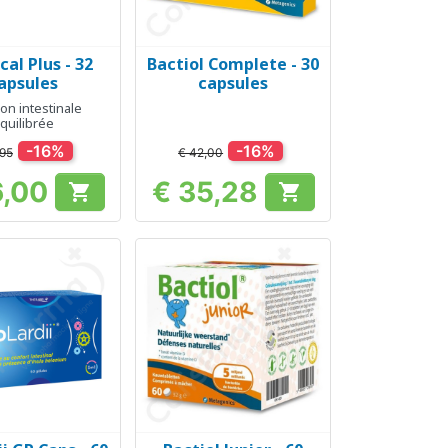
cal Plus - 32
Bactiol Complete - 30
el bekijken
Snel bekijken

apsules
capsules
on intestinale
quilibrée
-16%
-16%
,95
€ 42,00
6,00
€ 35,28


Prijs
Prijs