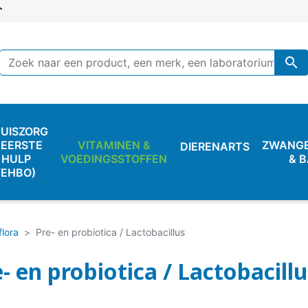

UISZORG
 EERSTE
VITAMINEN &
ZWANG
DIERENARTS
HULP
VOEDINGSSTOFFEN
& 
(EHBO)
lora
Pre- en probiotica / Lactobacillus
- en probiotica / Lactobacillu