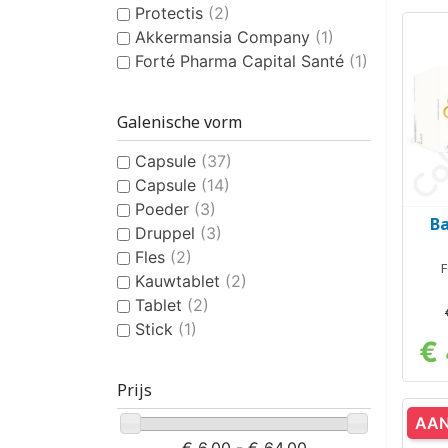
Protectis
(2)
Akkermansia Company
(1)
Forté Pharma Capital Santé
(1)
Galenische vorm
Capsule
(37)
Capsule
(14)
Poeder
(3)
Ba
Druppel
(3)
Fles
(2)
F
Kauwtablet
(2)
Tablet
(2)
Stick
(1)
€
Prijs
AAN
€ 6,00 - € 64,00