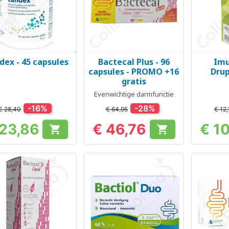
dex - 45 capsules
Bactecal Plus - 96
Imu
Snel bekijken
Snel bekijken
Sn



capsules - PROMO +16
Drup
gratis
Evenwichtige darmfunctie
-16%
-28%
€ 28,40
€ 64,95
€ 12,
 23,86
€ 46,76
€ 1


Prijs
Prijs