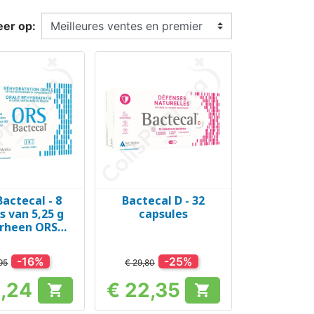
eer op:
actecal - 8
Bactecal D - 32
el bekijken
Snel bekijken

s van 5,25 g
capsules
orheen ORS
biotical)
-16%
-25%
95
€ 29,80
4,24
€ 22,35


Prijs
Prijs