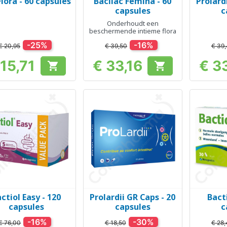
Flora - 60 capsules
Bacilac Femina - 60
Prolard
Snel bekijken
Snel bekijken
Sn



capsules
c
Onderhoudt een
beschermende intieme flora
-25%
-16%
€ 20,95
€ 39,50
€ 39
 15,71
€ 33,16
€ 3


Prijs
Prijs
ctiol Easy - 120
Prolardii GR Caps - 20
Bact
Snel bekijken
Snel bekijken
Sn



capsules
capsules
c
-16%
-30%
€ 76,00
€ 18,50
€ 28