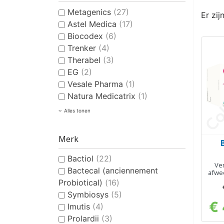
Metagenics
(27)
Er zij
Astel Medica
(17)
Biocodex
(6)
Trenker
(4)
Therabel
(3)
EG
(2)
Vesale Pharma
(1)
Natura Medicatrix
(1)
Alles tonen
Merk
Bactiol
(22)
Ver
Bactecal (anciennement
afwee
Probiotical)
(16)
Symbiosys
(5)
€
Imutis
(4)
Prolardii
(3)