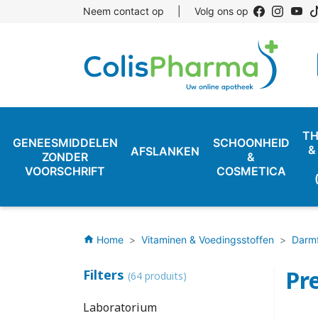
Neem contact op
|
Volg ons op
TH
GENEESMIDDELEN
SCHOONHEID
&
AFSLANKEN
ZONDER
&
VOORSCHRIFT
COSMETICA
Home
Vitaminen & Voedingsstoffen
Darmf
home
Pre
Filters
(64 produits)
Laboratorium