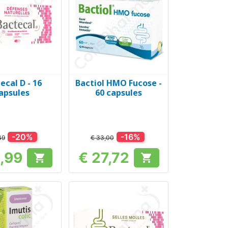
ecal D - 16
Bactiol HMO Fucose -
el bekijken
Snel bekijken

apsules
60 capsules
-20%
-16%
49
€ 33,00
3,99
€ 27,72


Prijs
Prijs