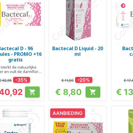
Bactecal D - 96
Bactecal D Liquid - 20
Bact
Snel bekijken
Snel bekijken
Sn



ules - PROMO +16
ml
c
gratis
sterkt de natuurlijke
r en vult de darmflora
aan
-35%
-20%
€ 62,95
€ 11,00
€ 17,
 40,92
€ 8,80
€ 1


Prijs
Prijs
AANBIEDING