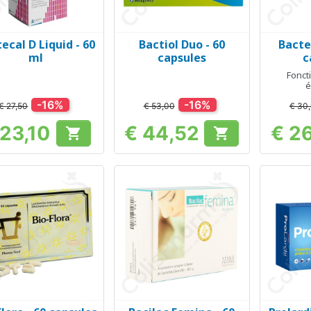
ecal D Liquid - 60
Bactiol Duo - 60
Bacte
Snel bekijken
Snel bekijken
Sn



ml
capsules
c
Foncti
é
-16%
-16%
€ 27,50
€ 53,00
€ 30
 23,10
€ 44,52
€ 2


Prijs
Prijs