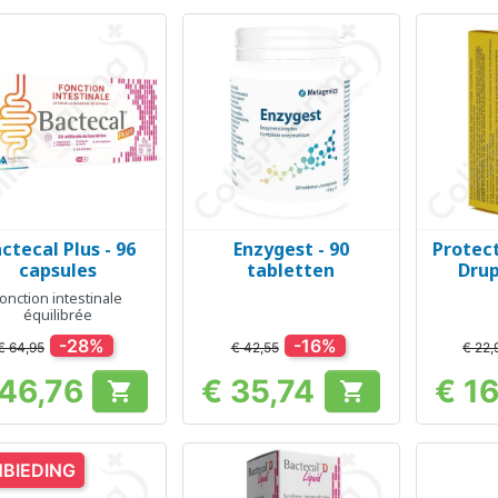
ctecal Plus - 96
Enzygest - 90
Protect
Snel bekijken
Snel bekijken
Sn



capsules
tabletten
Drup
onction intestinale
équilibrée
-28%
-16%
€ 64,95
€ 42,55
€ 22,
 46,76
€ 35,74
€ 1


Prijs
Prijs
BIEDING