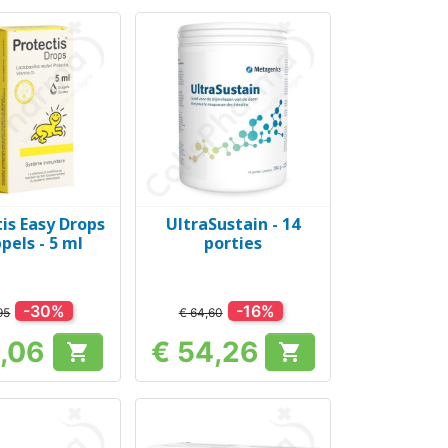
is Easy Drops
UltraSustain - 14
el bekijken
Snel bekijken

pels - 5 ml
porties
-30%
-16%
95
€ 64,60
6,06
€ 54,26


Prijs
Prijs