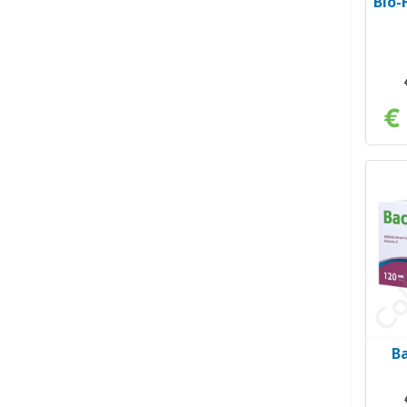
Bio-
€
Ba