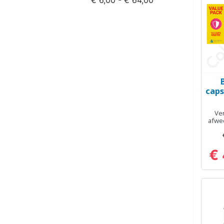
caps
Ver
afwee
€