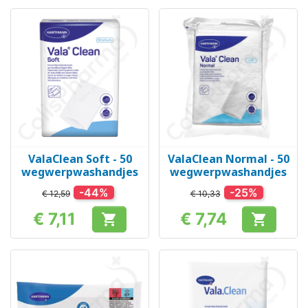
ValaClean Soft - 50
ValaClean Normal - 50
wegwerpwashandjes
wegwerpwashandjes
-44%
-25%
€ 12,59
€ 10,33
€ 7,11
€ 7,74


Prijs
Prijs