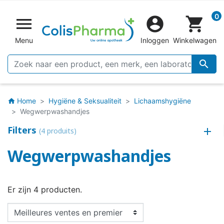
0


shopping_cart
Menu
Inloggen
Winkelwagen

Home
Hygiëne & Seksualiteit
Lichaamshygiëne
home
Wegwerpwashandjes
Filters
(4 produits)
Wegwerpwashandjes
Er zijn 4 producten.