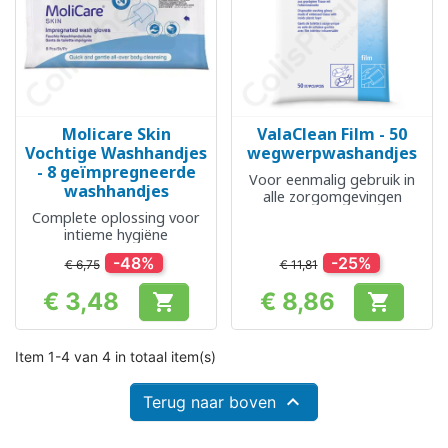
Molicare Skin
ValaClean Film - 50
Vochtige Washhandjes
wegwerpwashandjes
- 8 geïmpregneerde
Voor eenmalig gebruik in
washhandjes
alle zorgomgevingen
Complete oplossing voor
intieme hygiëne
-48%
-25%
€ 6,75
€ 11,81
€ 3,48
€ 8,86


Prijs
Prijs
Item 1-4 van 4 in totaal item(s)

Terug naar boven