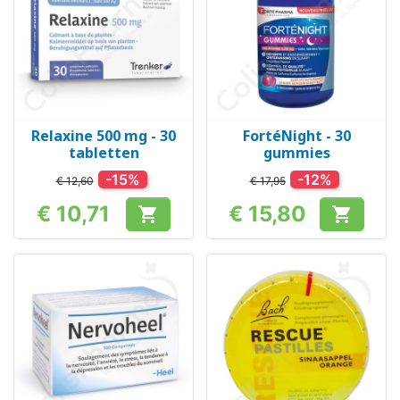
Relaxine 500 mg - 30
FortéNight - 30
tabletten
gummies
-15%
-12%
€ 12,60
€ 17,95
€ 10,71
€ 15,80


Prijs
Prijs