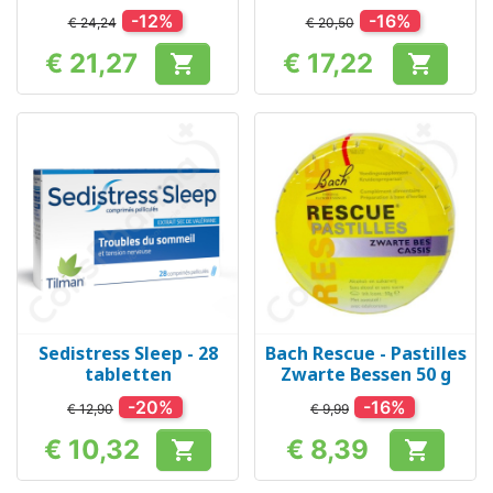
-12%
-16%
€ 24,24
€ 20,50
€ 21,27
€ 17,22


Prijs
Prijs
Sedistress Sleep - 28
Bach Rescue - Pastilles
tabletten
Zwarte Bessen 50 g
-20%
-16%
€ 12,90
€ 9,99
€ 10,32
€ 8,39


Prijs
Prijs