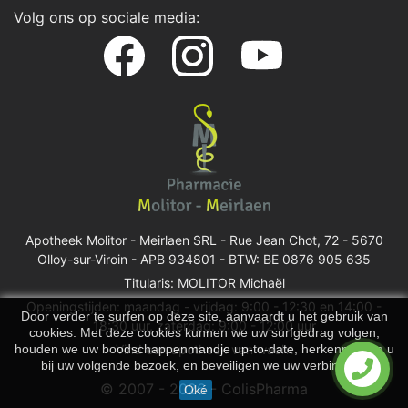
Volg ons op sociale media:
Apotheek Molitor - Meirlaen SRL -
Rue Jean Chot, 72 - 5670
Olloy-sur-Viroin
- APB 934801 - BTW: BE 0876 905 635
Titularis: MOLITOR Michaël
Openingstijden: maandag - vrijdag: 9:00 - 12:30 en 14:00 -
Door verder te surfen op deze site, aanvaardt u het gebruik van
18:30 uur, zaterdag: 9:00 - 12:00 uur
cookies. Met deze cookies kunnen we uw surfgedrag volgen,
houden we uw boodschappenmandje up-to-date, herkennen we u
Vind een apotheek van wacht
bij uw volgende bezoek, en beveiligen we uw verbinding.
© 2007 - 2026 - ColisPharma
Oké