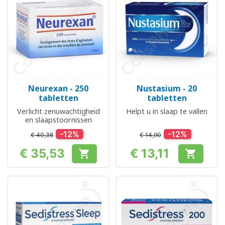
Neurexan - 250
Nustasium - 20
tabletten
tabletten
Verlicht zenuwachtigheid
Helpt u in slaap te vallen
en slaapstoornissen
-12%
-12%
€ 40,38
€ 14,90
€ 35,53
€ 13,11


Prijs
Prijs