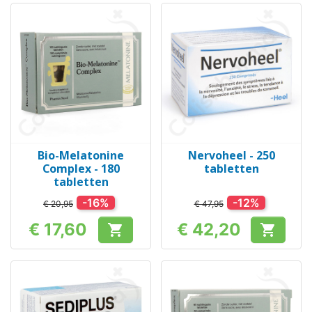
Bio-Melatonine
Nervoheel - 250
Complex - 180
tabletten
tabletten
-16%
-12%
€ 20,95
€ 47,95
€ 17,60
€ 42,20


Prijs
Prijs