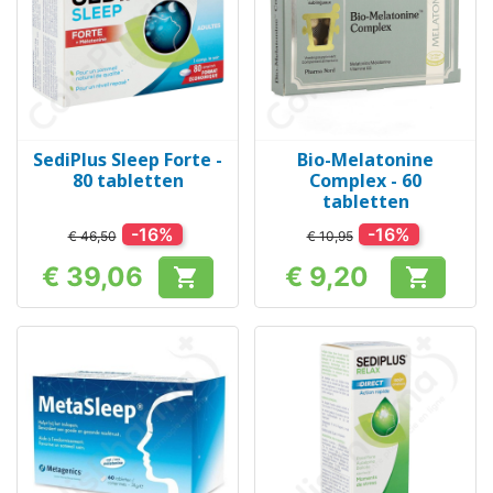
SediPlus Sleep Forte -
Bio-Melatonine
80 tabletten
Complex - 60
tabletten
-16%
-16%
€ 46,50
€ 10,95
€ 39,06
€ 9,20


Prijs
Prijs