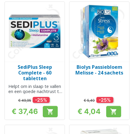
SediPlus Sleep
Biolys Passiebloem
Complete - 60
Melisse - 24 sachets
tabletten
Helpt om in slaap te vallen
en een goede nachtrust te
krijgen
-25%
-25%
€ 49,95
€ 5,40
€ 37,46
€ 4,04


Prijs
Prijs