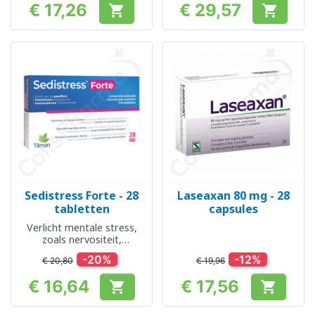
€ 17,26
€ 29,57


Prijs
Prijs
Sedistress Forte - 28
Laseaxan 80 mg - 28
tabletten
capsules
Verlicht mentale stress,
zoals nervositeit,
ongerustheid of
-20%
-12%
€ 20,80
€ 19,96
prikkelbaarheid en
vergemakkelijkt het
€ 16,64
€ 17,56


inslapen
Prijs
Prijs