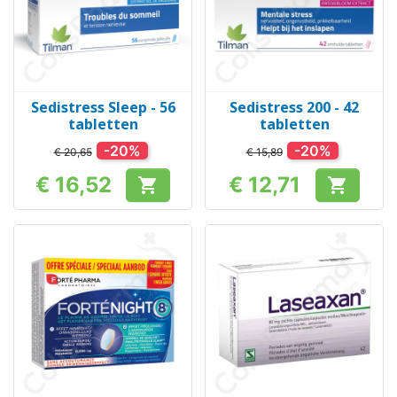
Sedistress Sleep - 56
Sedistress 200 - 42
tabletten
tabletten
-20%
-20%
€ 20,65
€ 15,89
€ 16,52
€ 12,71


Prijs
Prijs