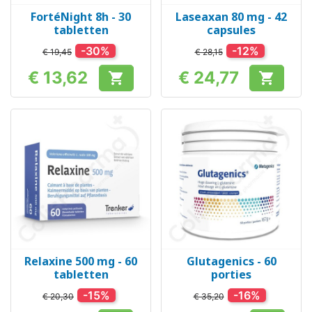
FortéNight 8h - 30
Laseaxan 80 mg - 42
tabletten
capsules
-30%
-12%
€ 19,45
€ 28,15
€ 13,62
€ 24,77


Prijs
Prijs
Relaxine 500 mg - 60
Glutagenics - 60
tabletten
porties
-15%
-16%
€ 20,30
€ 35,20