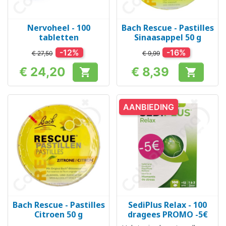
Nervoheel - 100
Bach Rescue - Pastilles
tabletten
Sinaasappel 50 g
-12%
-16%
€ 27,50
€ 9,99
€ 24,20
€ 8,39


Prijs
Prijs
AANBIEDING
Bach Rescue - Pastilles
SediPlus Relax - 100
Citroen 50 g
dragees PROMO -5€