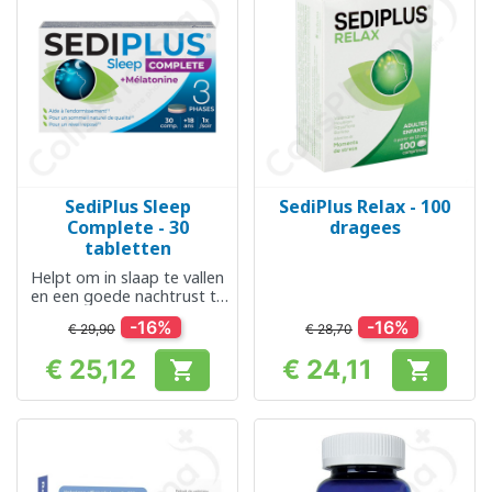
SediPlus Sleep
SediPlus Relax - 100
Complete - 30
dragees
tabletten
Helpt om in slaap te vallen
en een goede nachtrust te
krijgen
-16%
-16%
€ 29,90
€ 28,70
€ 25,12
€ 24,11


Prijs
Prijs