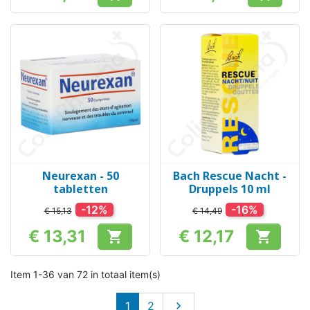
Prijs
Prijs
Neurexan - 50
Bach Rescue Nacht -
tabletten
Druppels 10 ml
-12%
-16%
€ 15,13
€ 14,49
€ 13,31
€ 12,17


Prijs
Prijs
Item 1-36 van 72 in totaal item(s)
Volgende
1
2
