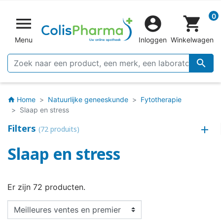
0


shopping_cart
Menu
Inloggen
Winkelwagen

Home
Natuurlijke geneeskunde
Fytotherapie
home
Slaap en stress
Filters
(72 produits)
Slaap en stress
Er zijn 72 producten.