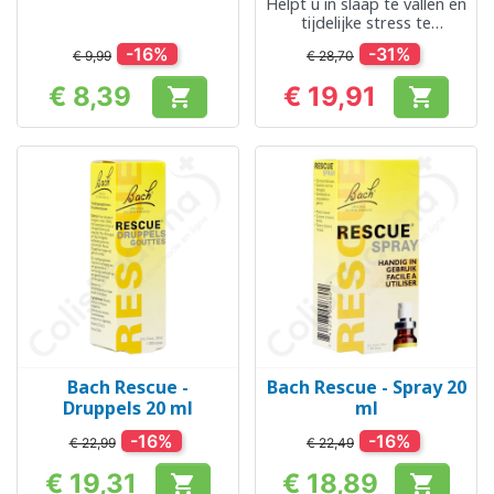
Helpt u in slaap te vallen en
tijdelijke stress te
beheersen
-16%
-31%
€ 9,99
€ 28,70
€ 8,39
€ 19,91


Prijs
Prijs
Bach Rescue -
Bach Rescue - Spray 20
Druppels 20 ml
ml
-16%
-16%
€ 22,99
€ 22,49
€ 19,31
€ 18,89

