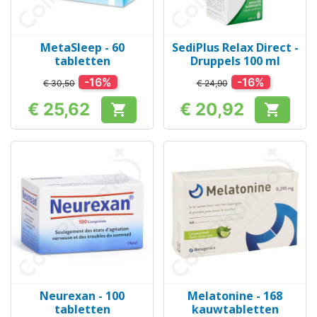
MetaSleep - 60
SediPlus Relax Direct -
tabletten
Druppels 100 ml
-16%
-16%
€ 30,50
€ 24,90
€ 25,62
€ 20,92


Prijs
Prijs
Neurexan - 100
Melatonine - 168
tabletten
kauwtabletten