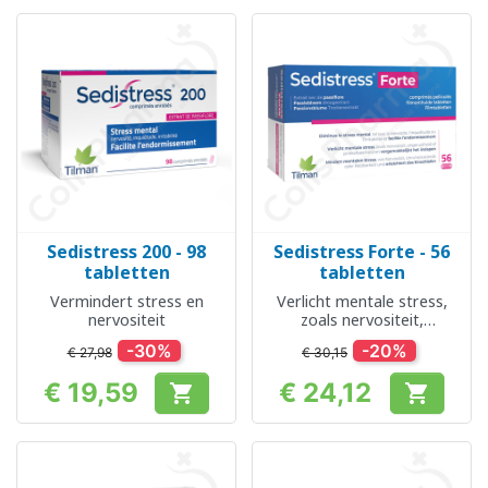
Sedistress 200 - 98
Sedistress Forte - 56
tabletten
tabletten
Vermindert stress en
Verlicht mentale stress,
nervositeit
zoals nervositeit,
ongerustheid of
-30%
-20%
€ 27,98
€ 30,15
prikkelbaarheid en
vergemakkelijkt het
€ 19,59
€ 24,12


inslapen
Prijs
Prijs