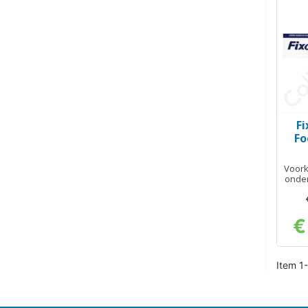
Fi
Fo
Voork
onder
€
Item 1-