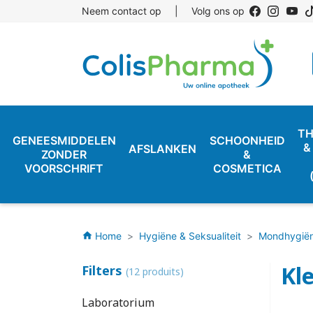
Neem contact op
|
Volg ons op
TH
GENEESMIDDELEN
SCHOONHEID
&
AFSLANKEN
ZONDER
&
VOORSCHRIFT
COSMETICA
Home
Hygiëne & Seksualiteit
Mondhygië
home
Kl
Filters
(12 produits)
Laboratorium