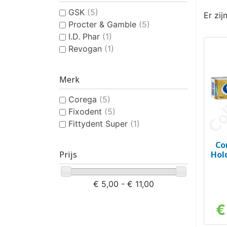
GSK
(5)
Er zij
Procter & Gamble
(5)
I.D. Phar
(1)
Revogan
(1)
Merk
Corega
(5)
Fixodent
(5)
Fittydent Super
(1)
Co
Hol
Prijs
€ 5,00 - € 11,00
€