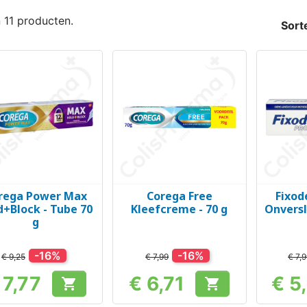
n 11 producten.
Sort
rega Power Max
Corega Free
Fixod
Snel bekijken
Snel bekijken
Sn



d+Block - Tube 70
Kleefcreme - 70 g
Onvers
g
-16%
-16%
€ 9,25
€ 7,99
€ 7,
 7,77
€ 6,71
€ 5


Prijs
Prijs