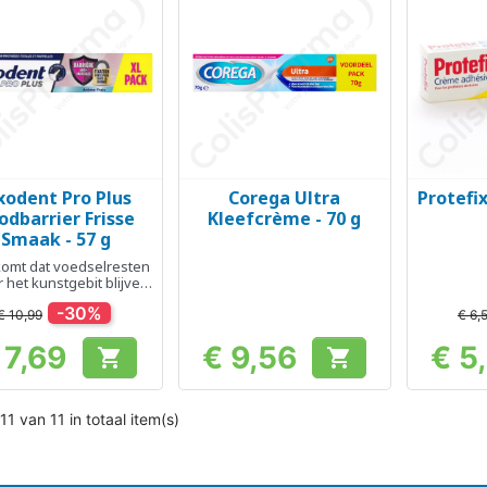
xodent Pro Plus
Corega Ultra
Protefi
Snel bekijken
Snel bekijken
Sn



odbarrier Frisse
Kleefcrème - 70 g
Smaak - 57 g
omt dat voedselresten
 het kunstgebit blijven
steken
-30%
€ 10,99
€ 6,
 7,69
€ 9,56
€ 5


Prijs
Prijs
11 van 11 in totaal item(s)