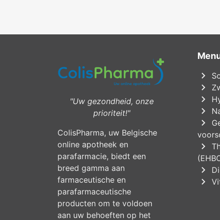
Men
chevron_right
Sc
chevron_right
Zw
chevron_right
Hy
"Uw gezondheid, onze
chevron_right
Na
prioriteit!"
chevron_right
Ge
ColisPharma, uw Belgische
voorsc
online apotheek en
chevron_right
Th
parafarmacie, biedt een
(EHB
breed gamma aan
chevron_right
Di
farmaceutische en
chevron_right
Vi
parafarmaceutische
producten om te voldoen
aan uw behoeften op het