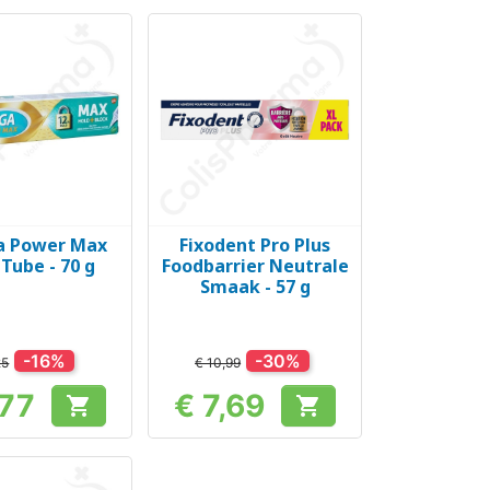
a Power Max
Fixodent Pro Plus
el bekijken
Snel bekijken

Tube - 70 g
Foodbarrier Neutrale
Smaak - 57 g
-16%
-30%
25
€ 10,99
,77
€ 7,69


Prijs
Prijs