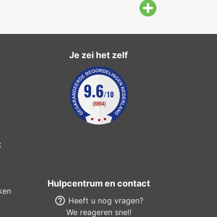
Je zei het zelf
t
Hulpcentrum en contact
ken
help_outline
Heeft u nog vragen?
We reageren snel!