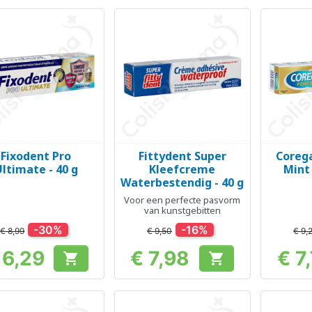
Fixodent Pro
Fittydent Super
Coreg
Snel bekijken
Snel bekijken
Sn



ltimate - 40 g
Kleefcreme
Mint 
Waterbestendig - 40 g
Voor een perfecte pasvorm
van kunstgebitten
-30%
-16%
€ 8,99
€ 9,50
€ 9,
 6,29
€ 7,98
€ 7


Prijs
Prijs