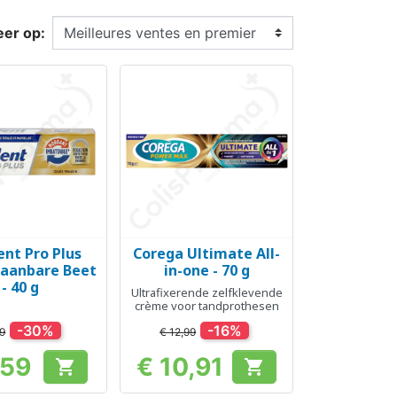
eer op:
ent Pro Plus
Corega Ultimate All-
el bekijken
Snel bekijken

laanbare Beet
in-one - 70 g
- 40 g
Ultrafixerende zelfklevende
crème voor tandprothesen
-30%
-16%
99
€ 12,99
,59
€ 10,91


Prijs
Prijs