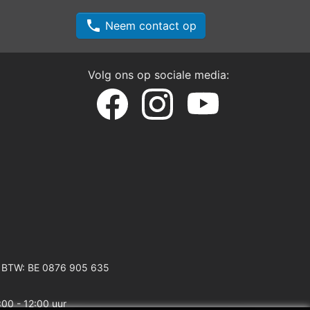
phone
Neem contact op
Volg ons op sociale media:
 BTW: BE 0876 905 635
:00 - 12:00 uur