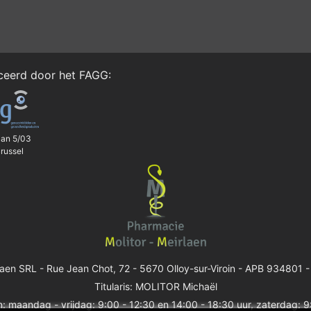
iceerd door het
FAGG
:
aan 5/03
russel
laen SRL -
Rue Jean Chot, 72 - 5670 Olloy-sur-Viroin
- APB 934801 -
Titularis: MOLITOR Michaël
: maandag - vrijdag: 9:00 - 12:30 en 14:00 - 18:30 uur, zaterdag: 9