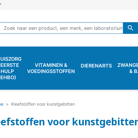

UISZORG
 EERSTE
VITAMINEN &
ZWANG
DIERENARTS
HULP
VOEDINGSSTOFFEN
& 
(EHBO)
ne
Kleefstoffen voor kunstgebitten
eefstoffen voor kunstgebitte