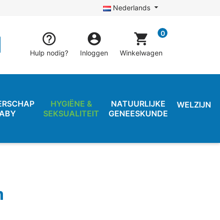
Nederlands
0


shopping_cart
Hulp nodig?
Inloggen
Winkelwagen
ERSCHAP
HYGIËNE &
NATUURLIJKE
WELZIJN
BABY
SEKSUALITEIT
GENEESKUNDE
n