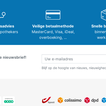
tsadvies
Veilige betaalmethode
Snelle 
apothekers
MasterCard, Visa,
iDeal,
binnen
overboeking, ...
werk
ze nieuwsbrief!
Blijf op de hoogte van nieuws, nieuwighe