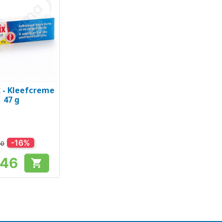
x - Kleefcreme
el bekijken
47 g
-16%
50
,46

Prijs