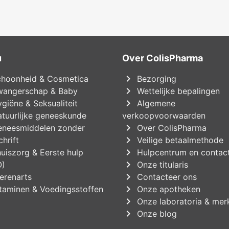
u
Over ColisPharma
chevron_right
hoonheid & Cosmetica
Bezorging
chevron_right
angerschap & Baby
Wettelijke bepalingen
chevron_right
giëne & Seksualiteit
Algemene
tuurlijke geneeskunde
verkoopvoorwaarden
chevron_right
neesmiddelen zonder
Over ColisPharma
chevron_right
hrift
Veilige betaalmethode
chevron_right
uiszorg & Eerste hulp
Hulpcentrum en contac
chevron_right
O)
Onze titularis
chevron_right
erenarts
Contacteer ons
chevron_right
taminen & Voedingsstoffen
Onze apotheken
chevron_right
Onze laboratoria & mer
chevron_right
Onze blog