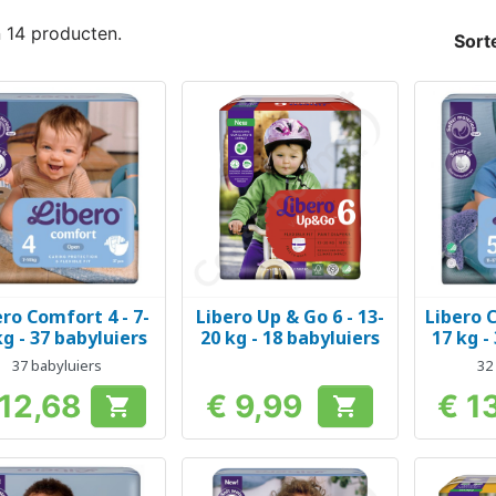
n 14 producten.
Sort
ero Comfort 4 - 7-
Libero Up & Go 6 - 13-
Libero C
Snel bekijken
Snel bekijken
Sn



kg - 37 babyluiers
20 kg - 18 babyluiers
17 kg -
37 babyluiers
32
 12,68
€ 9,99
€ 13


Prijs
Prijs