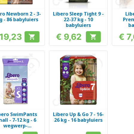
ro Newborn 2 - 3-
Libero Sleep Tight 9 -
Lib
Snel bekijken
Snel bekijken
Sn



g - 86 babyluiers
22-37 kg - 10
Prem
babyluiers
ba
 19,23
€ 9,62
€ 7


Prijs
Prijs
bero SwimPants
Libero Up & Go 7 - 16-
Snel bekijken
Snel bekijken


all - 7-12 kg - 6
26 kg - 16 babyluiers
wegwerp-
zwempakken