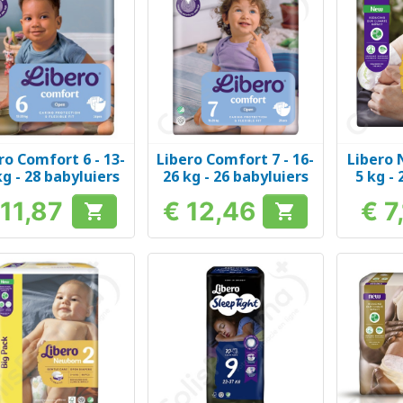
ro Comfort 6 - 13-
Libero Comfort 7 - 16-
Libero 
Snel bekijken
Snel bekijken
Sn



kg - 28 babyluiers
26 kg - 26 babyluiers
5 kg -
 11,87
€ 12,46
€ 7


Prijs
Prijs