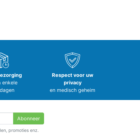
bezorging
Respect voor uw
 enkele
privacy
dagen
en medisch geheim
Abonneer
den, promoties enz.