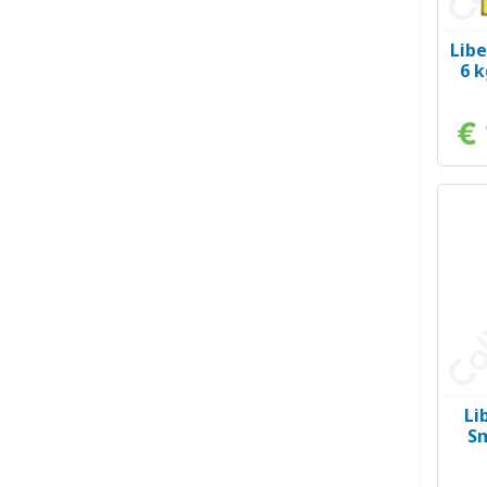
Libe
6 k
€
Li
Sm