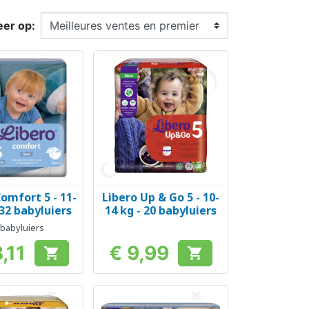
eer op:
omfort 5 - 11-
Libero Up & Go 5 - 10-
el bekijken
Snel bekijken

 32 babyluiers
14 kg - 20 babyluiers
 babyluiers
,11
€ 9,99


Prijs
Prijs