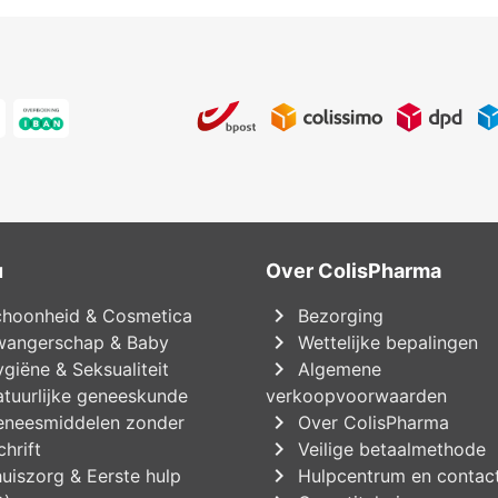
u
Over ColisPharma
chevron_right
hoonheid & Cosmetica
Bezorging
chevron_right
angerschap & Baby
Wettelijke bepalingen
chevron_right
giëne & Seksualiteit
Algemene
tuurlijke geneeskunde
verkoopvoorwaarden
chevron_right
neesmiddelen zonder
Over ColisPharma
chevron_right
hrift
Veilige betaalmethode
chevron_right
uiszorg & Eerste hulp
Hulpcentrum en contac