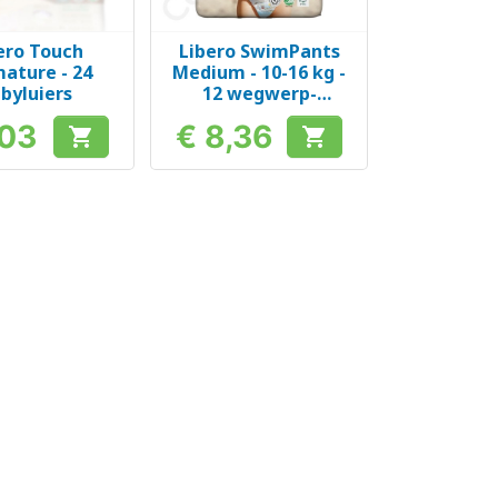
ero Touch
Libero SwimPants
el bekijken
Snel bekijken

ature - 24
Medium - 10-16 kg -
byluiers
12 wegwerp-
zwempakken
,03
€ 8,36


Prijs
Prijs