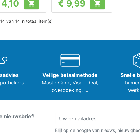
 4,10
€ 9,99


Prijs
Prijs
14 van 14 in totaal item(s)
tsadvies
Veilige betaalmethode
Snelle 
apothekers
MasterCard, Visa,
iDeal,
binnen
overboeking, ...
werk
ze nieuwsbrief!
Blijf op de hoogte van nieuws, nieuwighe