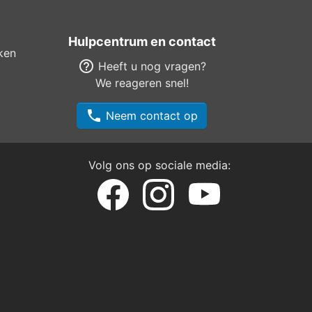
Hulpcentrum en contact
ken
help_outline
Heeft u nog vragen?
We reageren snel!
phone
Neem contact op
Volg ons op sociale media: