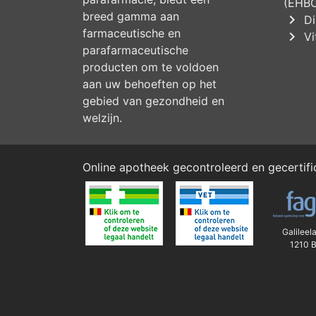
(EHB
breed gamma aan
chevron_right
Di
farmaceutische en
chevron_right
Vi
parafarmaceutische
producten om te voldoen
aan uw behoeften op het
gebied van gezondheid en
welzijn.
Online apotheek gecontroleerd en gecertif
Galileel
1210 B