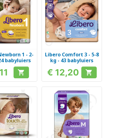
Newborn 1 - 2-
Libero Comfort 3 - 5-8
el bekijken
Snel bekijken

 24 babyluiers
kg - 43 babyluiers
,11
€ 12,20


Prijs
Prijs