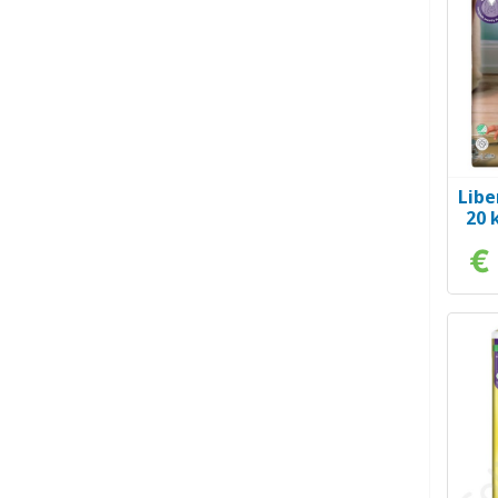
Libe
20 
€