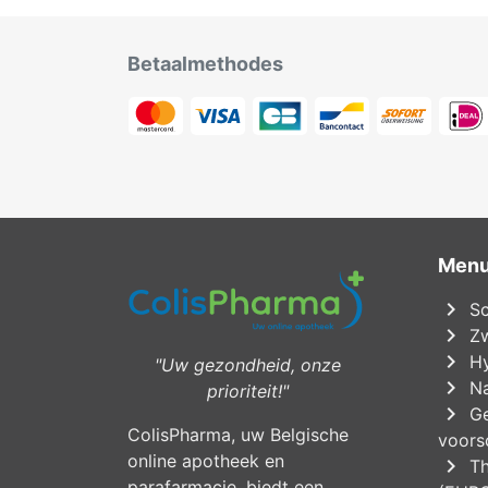
Betaalmethodes
Men
chevron_right
Sc
chevron_right
Zw
chevron_right
Hy
"Uw gezondheid, onze
chevron_right
Na
prioriteit!"
chevron_right
Ge
ColisPharma, uw Belgische
voorsc
online apotheek en
chevron_right
Th
parafarmacie, biedt een