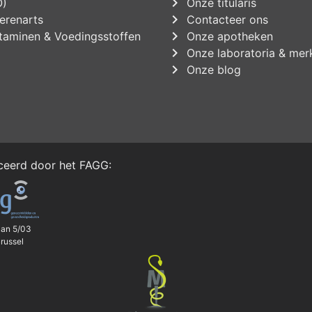
chevron_right
O)
Onze titularis
chevron_right
erenarts
Contacteer ons
chevron_right
taminen & Voedingsstoffen
Onze apotheken
chevron_right
Onze laboratoria & mer
chevron_right
Onze blog
iceerd door het
FAGG
:
aan 5/03
russel