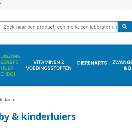

UISZORG
 EERSTE
VITAMINEN &
ZWANG
DIERENARTS
HULP
VOEDINGSSTOFFEN
& 
(EHBO)
erluiers
by & kinderluiers