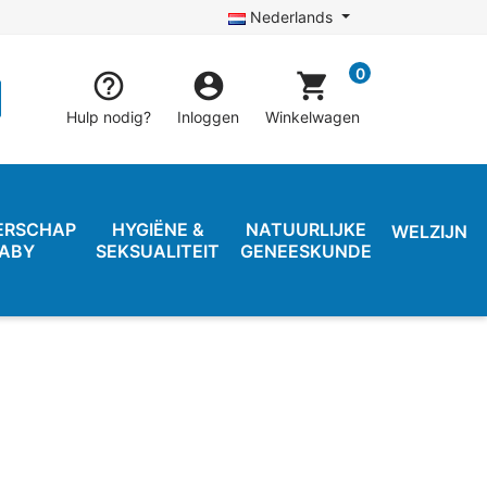
Nederlands
0


shopping_cart
Hulp nodig?
Inloggen
Winkelwagen
ERSCHAP
HYGIËNE &
NATUURLIJKE
WELZIJN
BABY
SEKSUALITEIT
GENEESKUNDE