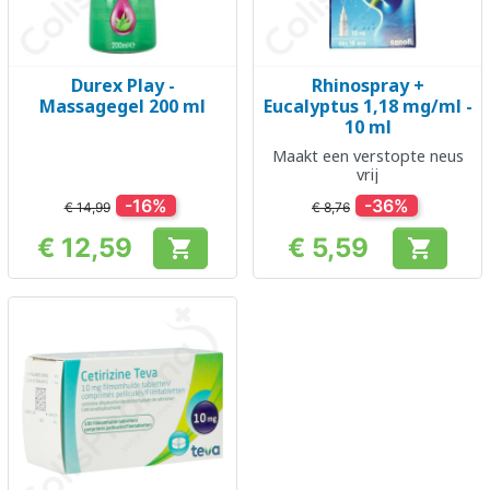
Durex Play -
Rhinospray +
Massagegel 200 ml
Eucalyptus 1,18 mg/ml -
10 ml
Maakt een verstopte neus
vrij
-16%
-36%
€ 14,99
€ 8,76
€ 12,59
€ 5,59


Prijs
Prijs