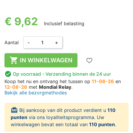
€ 9,62
Inclusief belasting
Aantal
-
+

IN WINKELWAGEN
favorite_border

Op voorraad
- Verzending binnen de 24 uur
Koop het nu
en ontvang het
tussen op
11-08-26
en
12-08-26
met
Mondial Relay
.
Bekijk alle bezorgmethodes
card_giftcard
Bij aankoop van dit product verdient u
110
punten
via ons loyaliteitsprogramma. Uw
winkelwagen bevat een totaal van
110 punten
.