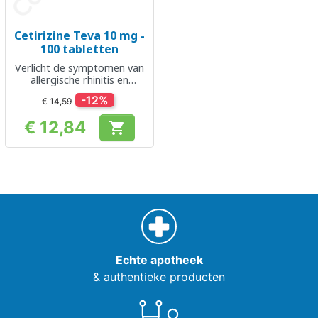
Cetirizine Teva 10 mg -
100 tabletten
Verlicht de symptomen van
allergische rhinitis en
urticaria
-12%
€ 14,59
€ 12,84

Prijs
Echte apotheek
& authentieke producten