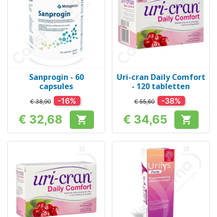
Sanprogin - 60
Uri-cran Daily Comfort
capsules
- 120 tabletten
-16%
-38%
€ 38,90
€ 55,60
€ 32,68
€ 34,65


Prijs
Prijs