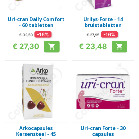
Uri-cran Daily Comfort
Urilys-Forte - 14
- 60 tabletten
bruistabletten
-16%
-16%
€ 32,50
€ 27,95
€ 27,30
€ 23,48


Prijs
Prijs
Arkocapsules
Uri-cran Forte - 30
Kersensteel - 45
capsules