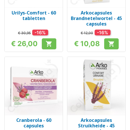
Urilys-Comfort - 60
Arkocapsules
tabletten
Brandnetelwortel - 45
capsules
-16%
-16%
€ 30,95
€ 12,00
€ 26,00
€ 10,08


Prijs
Prijs
Cranberola - 60
Arkocapsules
capsules
Struikheide - 45