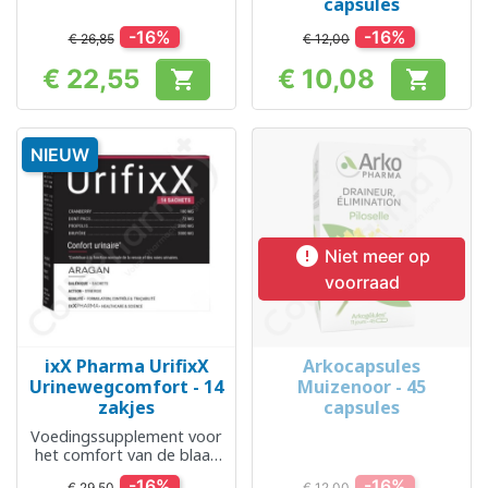
capsules
-16%
-16%
€ 26,85
€ 12,00
€ 22,55
€ 10,08


Prijs
Prijs
NIEUW

Niet meer op
voorraad
ixX Pharma UrifixX
Arkocapsules
Urinewegcomfort - 14
Muizenoor - 45
zakjes
capsules
Voedingssupplement voor
het comfort van de blaas
en urinewegen
-16%
-16%
€ 29,50
€ 12,00