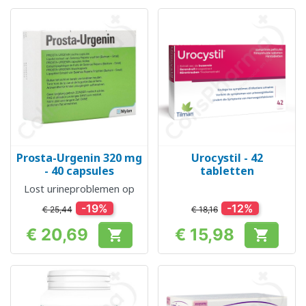
Prosta-Urgenin 320 mg
Urocystil - 42
- 40 capsules
tabletten
Lost urineproblemen op
-19%
-12%
€ 25,44
€ 18,16
€ 20,69
€ 15,98


Prijs
Prijs