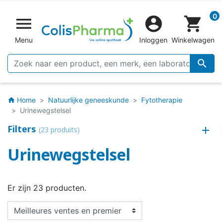
0


shopping_cart
Menu
Inloggen
Winkelwagen

Home
Natuurlijke geneeskunde
Fytotherapie
home
Urinewegstelsel
Filters
(23 produits)
Urinewegstelsel
Er zijn 23 producten.