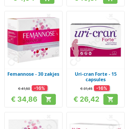
Prijs
Prijs
Femannose - 30 zakjes
Uri-cran Forte - 15
capsules
-16%
-16%
€ 41,50
€ 31,45
€ 34,86
€ 26,42


Prijs
Prijs