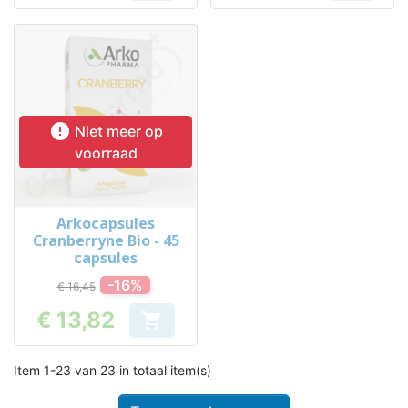

Niet meer op
voorraad
Arkocapsules
Cranberryne Bio - 45
capsules
-16%
€ 16,45
€ 13,82

Prijs
Item 1-23 van 23 in totaal item(s)