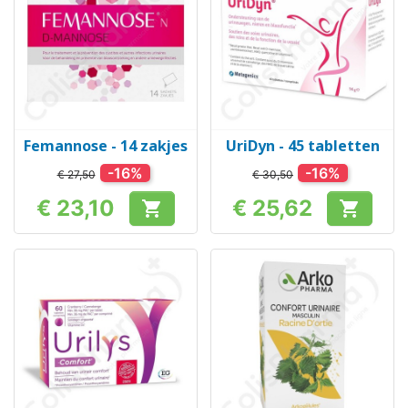
Femannose - 14 zakjes
UriDyn - 45 tabletten
-16%
-16%
€ 27,50
€ 30,50
€ 23,10
€ 25,62


Prijs
Prijs