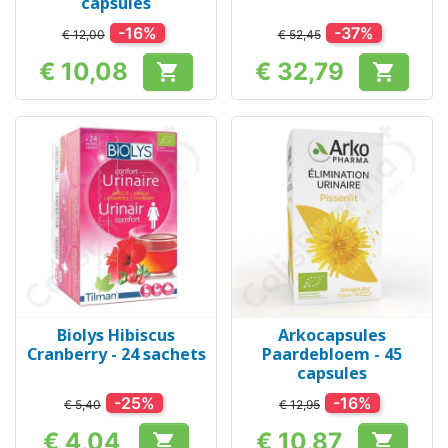
capsules
-16%
-37%
€ 12,00
€ 52,45
€ 10,08
€ 32,79


Prijs
Prijs
Biolys Hibiscus
Arkocapsules
Cranberry - 24 sachets
Paardebloem - 45
capsules
-25%
-16%
€ 5,40
€ 12,95
€ 4,04
€ 10,87

