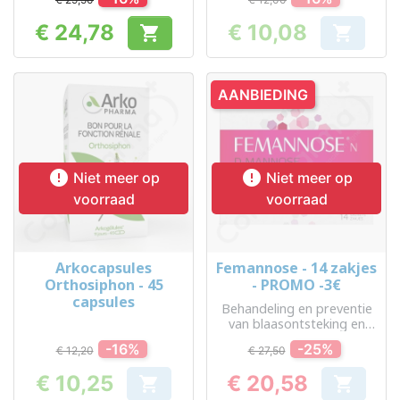
€ 24,78
€ 10,08


Prijs
Prijs
AANBIEDING


Niet meer op
Niet meer op
voorraad
voorraad
Arkocapsules
Femannose - 14 zakjes
Orthosiphon - 45
- PROMO -3€
capsules
Behandeling en preventie
van blaasontsteking en
andere urineweginfecties
-16%
-25%
€ 12,20
€ 27,50
€ 10,25
€ 20,58


Prijs
Prijs