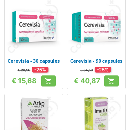
Cerevisia - 30 capsules
Cerevisia - 90 capsules
-25%
-25%
€ 20,90
€ 54,50
€ 15,68
€ 40,87


Prijs
Prijs