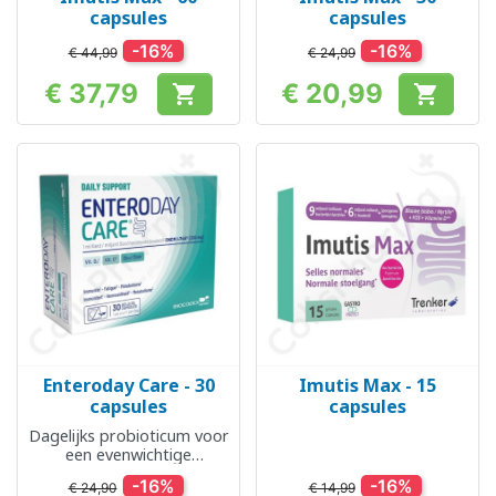
capsules
capsules
-16%
-16%
€ 44,99
€ 24,99
€ 37,79
€ 20,99


Prijs
Prijs
Enteroday Care - 30
Imutis Max - 15
capsules
capsules
Dagelijks probioticum voor
een evenwichtige
darmflora en
-16%
-16%
€ 24,90
€ 14,99
ondersteuning van het