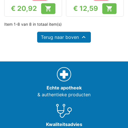
immuunsysteem
€ 20,92
€ 12,59


Prijs
Prijs
Item 1-8 van 8 in totaal item(s)

Terug naar boven
Echte apotheek
& authentieke producten
Kwaliteitsadvies