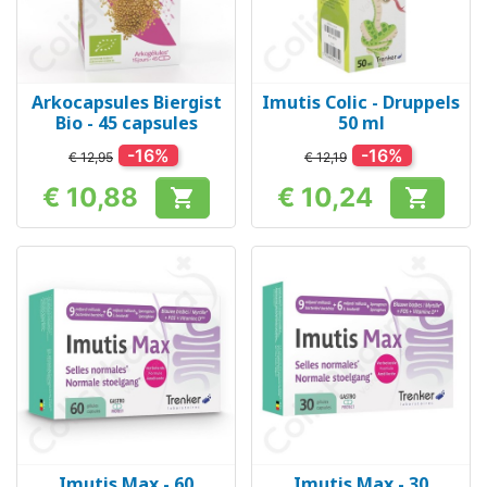
Arkocapsules Biergist
Imutis Colic - Druppels
Bio - 45 capsules
50 ml
-16%
-16%
€ 12,95
€ 12,19
€ 10,88
€ 10,24


Prijs
Prijs
Imutis Max - 60
Imutis Max - 30