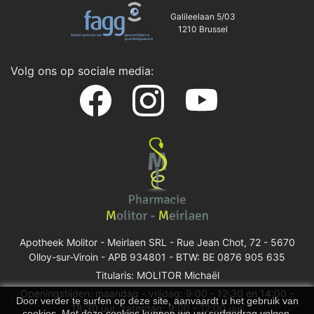
Galileelaan 5/03
1210 Brussel
Volg ons op sociale media:
Apotheek Molitor - Meirlaen SRL -
Rue Jean Chot, 72 - 5670
Olloy-sur-Viroin
- APB 934801 - BTW: BE 0876 905 635
Titularis: MOLITOR Michaël
Openingstijden: maandag - vrijdag: 9:00 - 12:30 en 14:00 -
Door verder te surfen op deze site, aanvaardt u het gebruik van
18:30 uur, zaterdag: 9:00 - 12:00 uur
cookies. Met deze cookies kunnen we uw surfgedrag volgen,