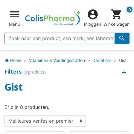
0


shopping_cart
Menu
Inloggen
Winkelwagen

Home
Vitaminen & Voedingsstoffen
Darmflora
Gist
home
Filters
(8 produits)
Gist
Er zijn 8 producten.