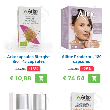
Arkocapsules Biergist
Alline Proderm - 180
Bio - 45 capsules
capsules
-16%
-25%
€ 12,95
€ 99,99
€ 10,88
€ 74,64


Prijs
Prijs