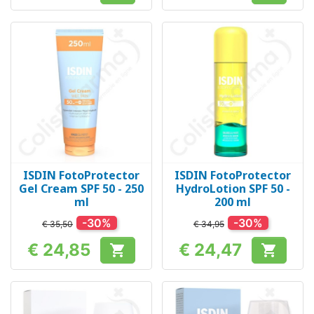
ISDIN FotoProtector
ISDIN FotoProtector
Gel Cream SPF 50 - 250
HydroLotion SPF 50 -
ml
200 ml
-30%
-30%
€ 35,50
€ 34,95
€ 24,85
€ 24,47


Prijs
Prijs