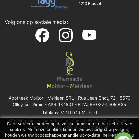
1210 Brussel
Volg ons op sociale media:
Apotheek Molitor - Meirlaen SRL -
Rue Jean Chot, 72 - 5670
Olloy-sur-Viroin
- APB 934801 - BTW: BE 0876 905 635
Titularis: MOLITOR Michaël
Openingstijden: maandag - vrijdag: 9:00 - 12:30 en 14:00 -
Door verder te surfen op deze site, aanvaardt u het gebruik van
18:30 uur, zaterdag: 9:00 - 12:00 uur
cookies. Met deze cookies kunnen we uw surfgedrag volgen,
houden we uw boodschappenmandje up-to-date, herkennen we u
Vind een apotheek van wacht