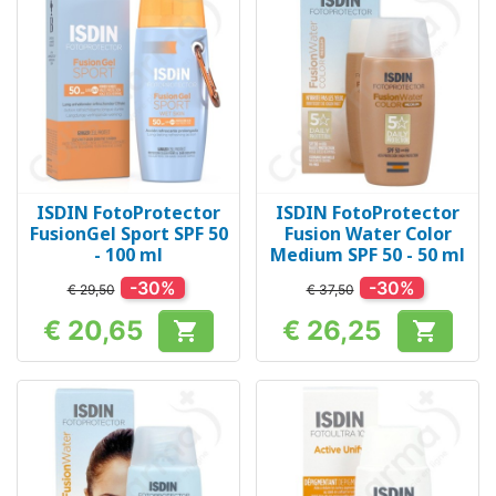
ISDIN FotoProtector
ISDIN FotoProtector
FusionGel Sport SPF 50
Fusion Water Color
- 100 ml
Medium SPF 50 - 50 ml
-30%
-30%
€ 29,50
€ 37,50
€ 20,65
€ 26,25


Prijs
Prijs