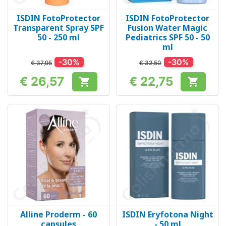
ISDIN FotoProtector
ISDIN FotoProtector
Transparent Spray SPF
Fusion Water Magic
50 - 250 ml
Pediatrics SPF 50 - 50
ml
-30%
-30%
€ 37,95
€ 32,50
€ 26,57
€ 22,75


Prijs
Prijs
Alline Proderm - 60
ISDIN Eryfotona Night
capsules
- 50 ml