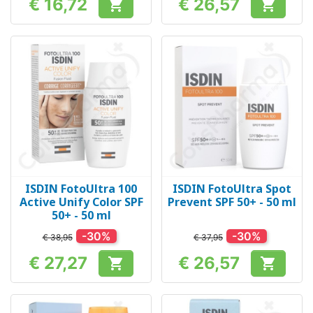
€ 16,72
€ 26,57


Prijs
Prijs
ISDIN FotoUltra 100
ISDIN FotoUltra Spot
Active Unify Color SPF
Prevent SPF 50+ - 50 ml
50+ - 50 ml
-30%
-30%
€ 38,95
€ 37,95
€ 27,27
€ 26,57


Prijs
Prijs