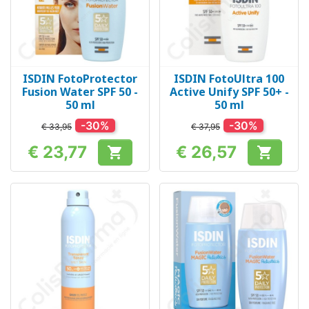
ISDIN FotoProtector
ISDIN FotoUltra 100
Fusion Water SPF 50 -
Active Unify SPF 50+ -
50 ml
50 ml
-30%
-30%
€ 33,95
€ 37,95
€ 23,77
€ 26,57


Prijs
Prijs