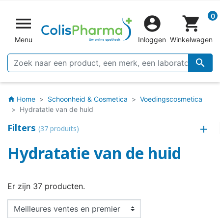
0


shopping_cart
Menu
Inloggen
Winkelwagen

Home
Schoonheid & Cosmetica
Voedingscosmetica
home
Hydratatie van de huid
Filters
(37 produits)
Hydratatie van de huid
Er zijn 37 producten.