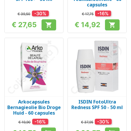
capsules
-30%
-16%
€ 39,50
€ 17,75
€ 27,65
€ 14,92


Prijs
Prijs
Arkocapsules
ISDIN FotoUltra
Bernagieolie Bio Droge
Redness SPF 50 - 50 ml
Huid - 60 capsules
-16%
-30%
€ 19,90
€ 37,95