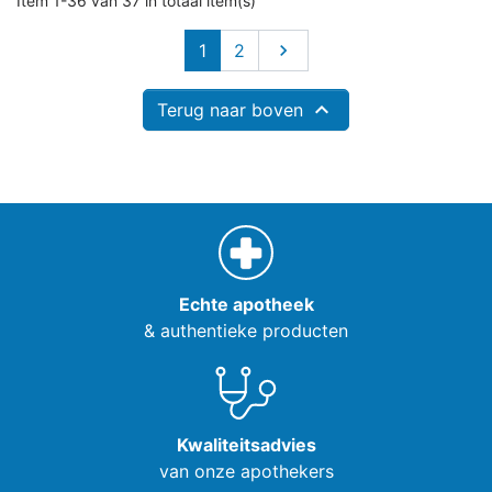
Item 1-36 van 37 in totaal item(s)
Volgende
1
2


Terug naar boven
Echte apotheek
& authentieke producten
Kwaliteitsadvies
van onze apothekers