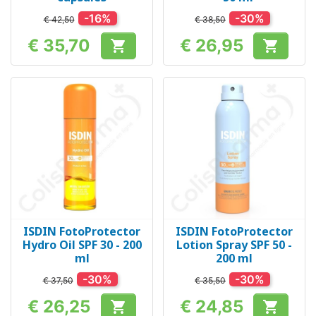
-16%
-30%
€ 42,50
€ 38,50
€ 35,70
€ 26,95


Prijs
Prijs
ISDIN FotoProtector
ISDIN FotoProtector
Hydro Oil SPF 30 - 200
Lotion Spray SPF 50 -
ml
200 ml
-30%
-30%
€ 37,50
€ 35,50
€ 26,25
€ 24,85


Prijs
Prijs