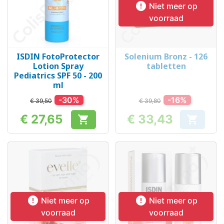

Niet meer op
voorraad
ISDIN FotoProtector
Solenium Bronz - 126
Lotion Spray
tabletten
Pediatrics SPF 50 - 200
ml
-30%
-16%
€ 39,50
€ 39,80
€ 27,65
€ 33,43


Prijs
Prijs


Niet meer op
Niet meer op
voorraad
voorraad