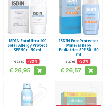
ISDIN FotoUltra 100
ISDIN FotoProtector
Solar Allergy Protect
Mineral Baby
SPF 50+ - 50 ml
Pediatrics SPF 50 - 50
ml
-30%
-30%
€ 38,50
€ 37,95
€ 26,95
€ 26,57


Prijs
Prijs