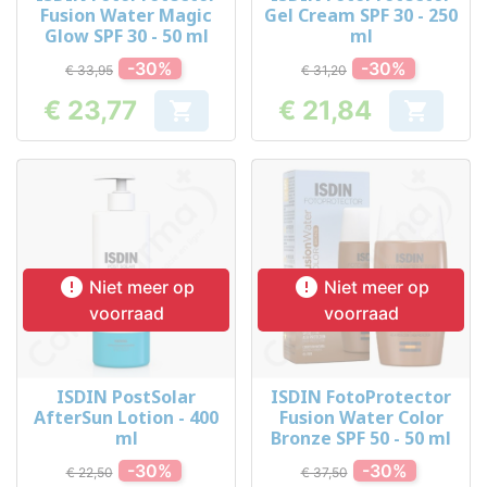
Fusion Water Magic
Gel Cream SPF 30 - 250
Glow SPF 30 - 50 ml
ml
-30%
-30%
€ 33,95
€ 31,20
€ 23,77
€ 21,84


Prijs
Prijs


Niet meer op
Niet meer op
voorraad
voorraad
ISDIN PostSolar
ISDIN FotoProtector
AfterSun Lotion - 400
Fusion Water Color
ml
Bronze SPF 50 - 50 ml
-30%
-30%
€ 22,50
€ 37,50