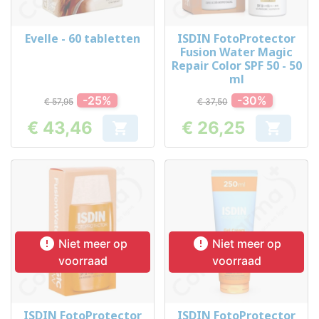
Evelle - 60 tabletten
ISDIN FotoProtector
Fusion Water Magic
Repair Color SPF 50 - 50
ml
-25%
-30%
€ 57,95
€ 37,50
€ 43,46
€ 26,25


Prijs
Prijs


Niet meer op
Niet meer op
voorraad
voorraad
ISDIN FotoProtector
ISDIN FotoProtector