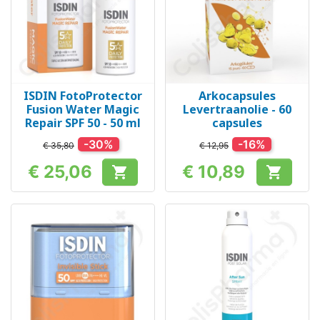
ISDIN FotoProtector
Arkocapsules
Fusion Water Magic
Levertraanolie - 60
Repair SPF 50 - 50 ml
capsules
-30%
-16%
€ 35,80
€ 12,95
€ 25,06
€ 10,89


Prijs
Prijs