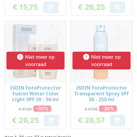
€ 15,75
€ 26,25


Prijs
Prijs


Niet meer op
Niet meer op
voorraad
voorraad
ISDIN FotoProtector
ISDIN FotoProtector
Fusion Water Color
Transparent Spray SPF
Light SPF 50 - 50 ml
30 - 250 ml
-30%
-30%
€ 37,50
€ 37,95
€ 26,25
€ 26,57


Prijs
Prijs