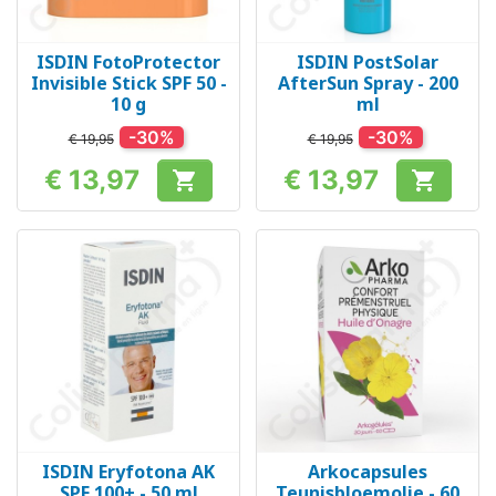
ISDIN FotoProtector
ISDIN PostSolar
Invisible Stick SPF 50 -
AfterSun Spray - 200
10 g
ml
-30%
-30%
€ 19,95
€ 19,95
€ 13,97
€ 13,97


Prijs
Prijs
ISDIN Eryfotona AK
Arkocapsules
SPF 100+ - 50 ml
Teunisbloemolie - 60