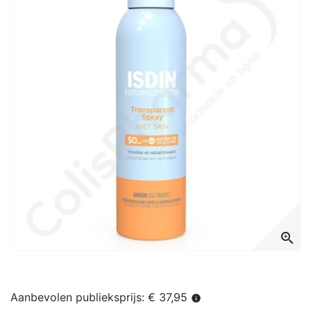
zoom_in
Aanbevolen publieksprijs: € 37,95
info