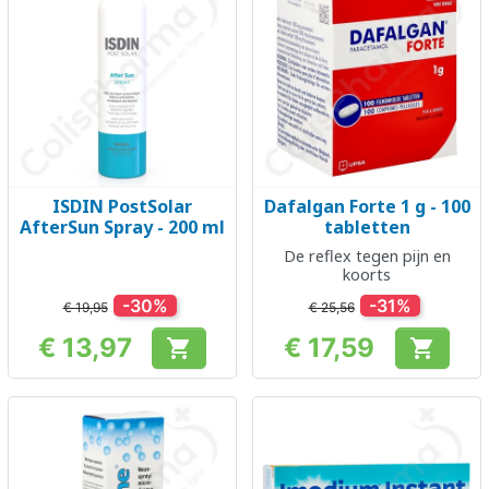
ISDIN PostSolar
Dafalgan Forte 1 g - 100
AfterSun Spray - 200 ml
tabletten
De reflex tegen pijn en
koorts
-30%
-31%
€ 19,95
€ 25,56
€ 13,97
€ 17,59


Prijs
Prijs