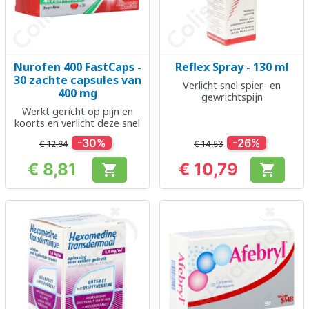
Nurofen 400 FastCaps -
Reflex Spray - 130 ml
30 zachte capsules van
Verlicht snel spier- en
400 mg
gewrichtspijn
Werkt gericht op pijn en
koorts en verlicht deze snel
-30%
-26%
€ 12,64
€ 14,53
€ 8,81
€ 10,79


Prijs
Prijs