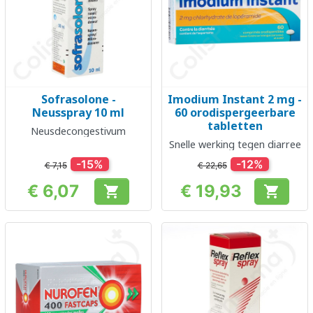
Sofrasolone -
Imodium Instant 2 mg -
Neusspray 10 ml
60 orodispergeerbare
tabletten
Neusdecongestivum
Snelle werking tegen diarree
-15%
-12%
€ 7,15
€ 22,65
€ 6,07
€ 19,93


Prijs
Prijs