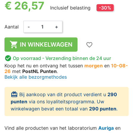
€ 26,57
Inclusief belasting
-30%
Aantal
-
+

IN WINKELWAGEN
favorite_border

Op voorraad
- Verzending binnen de 24 uur
Koop het nu
en ontvang het
tussen
morgen
en
10-08-
26
met
PostNL Punten
.
Bekijk alle bezorgmethodes
card_giftcard
Bij aankoop van dit product verdient u
290
punten
via ons loyaliteitsprogramma. Uw
winkelwagen bevat een totaal van
290 punten
.
Vind alle producten van het laboratorium
Auriga
en