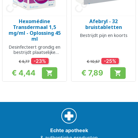
Hexomédine
Afebryl - 32
Transdermaal 1,5
bruistabletten
mg/ml - Oplossing 45
Bestrijdt pijn en koorts
ml
Desinfecteert grondig en
bestrijdt plaatselijke
huidinfecties
-23%
-25%
€ 5,77
€ 10,57
€ 4,44
€ 7,89


Prijs
Prijs
Echte apotheek
& authentieke producten