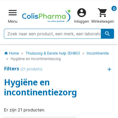
0


shopping_cart
Menu
Inloggen
Winkelwagen

Home
Thuiszorg & Eerste hulp (EHBO)
Incontinentie
home
Hygiëne en incontinentiezorg
Filters
(21 produits)
Hygiëne en
incontinentiezorg
Er zijn 21 producten.