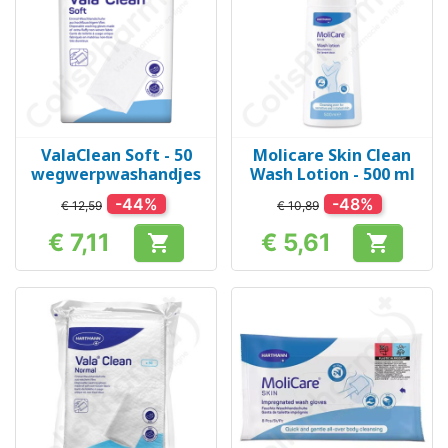
ValaClean Soft - 50
Molicare Skin Clean
wegwerpwashandjes
Wash Lotion - 500 ml
-44%
-48%
€ 12,59
€ 10,89
€ 7,11
€ 5,61


Prijs
Prijs