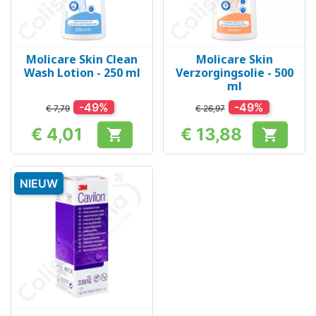
Molicare Skin Clean
Molicare Skin
Wash Lotion - 250 ml
Verzorgingsolie - 500
ml
-49%
-49%
€ 7,79
€ 26,97
€ 4,01
€ 13,88


Prijs
Prijs
NIEUW