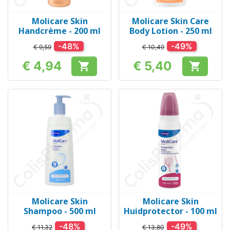
Molicare Skin
Molicare Skin Care
Handcrème - 200 ml
Body Lotion - 250 ml
-48%
-49%
€ 9,59
€ 10,49
€ 4,94
€ 5,40


Prijs
Prijs
Molicare Skin
Molicare Skin
Shampoo - 500 ml
Huidprotector - 100 ml
-48%
-49%
€ 11,32
€ 13,80