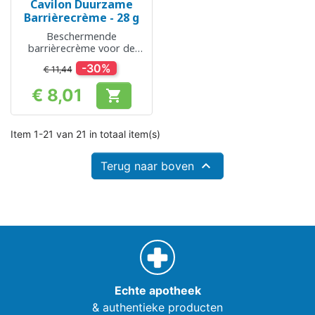
Cavilon Duurzame
Barrièrecrème - 28 g
Beschermende
barrièrecrème voor de
kwetsbare en gevoelige
-30%
€ 11,44
huid
€ 8,01

Prijs
Item 1-21 van 21 in totaal item(s)

Terug naar boven
Echte apotheek
& authentieke producten