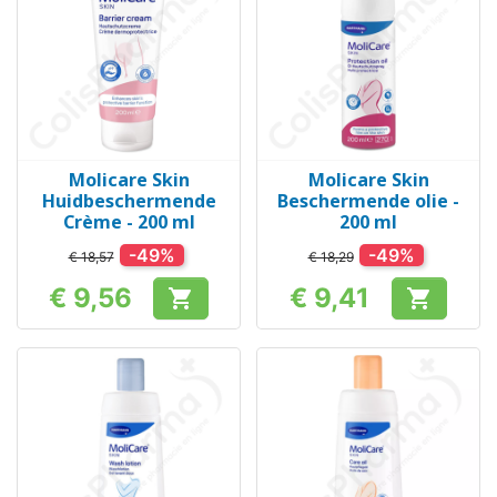
Molicare Skin
Molicare Skin
Huidbeschermende
Beschermende olie -
Crème - 200 ml
200 ml
-49%
-49%
€ 18,57
€ 18,29
€ 9,56
€ 9,41


Prijs
Prijs