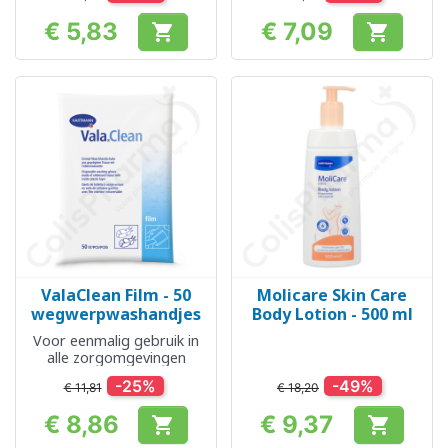
€ 5,83
€ 7,09


Prijs
Prijs
ValaClean Film - 50
Molicare Skin Care
wegwerpwashandjes
Body Lotion - 500 ml
Voor eenmalig gebruik in
alle zorgomgevingen
-25%
-49%
€ 11,81
€ 18,20
€ 8,86
€ 9,37


Prijs
Prijs