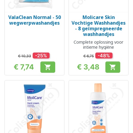
ValaClean Normal - 50
Molicare Skin
wegwerpwashandjes
Vochtige Washhandjes
- 8 geïmpregneerde
washhandjes
Complete oplossing voor
intieme hygiëne
-25%
-48%
€ 10,33
€ 6,75
€ 7,74
€ 3,48


Prijs
Prijs