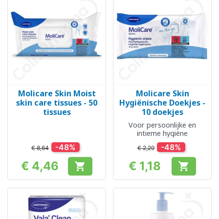
Molicare Skin Moist
Molicare Skin
skin care tissues - 50
Hygiënische Doekjes -
tissues
10 doekjes
Voor persoonlijke en
intieme hygiëne
-48%
-48%
€ 8,64
€ 2,29
€ 4,46
€ 1,18


Prijs
Prijs