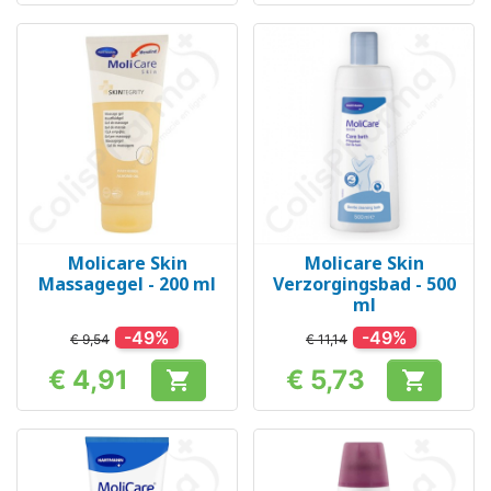
Molicare Skin
Molicare Skin
Massagegel - 200 ml
Verzorgingsbad - 500
ml
-49%
-49%
€ 9,54
€ 11,14
€ 4,91
€ 5,73


Prijs
Prijs