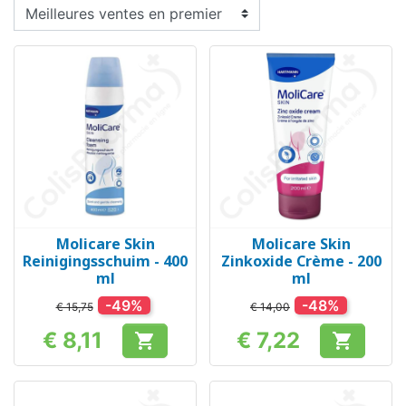
Molicare Skin
Molicare Skin
Reinigingsschuim - 400
Zinkoxide Crème - 200
ml
ml
-49%
-48%
€ 15,75
€ 14,00
€ 8,11
€ 7,22


Prijs
Prijs