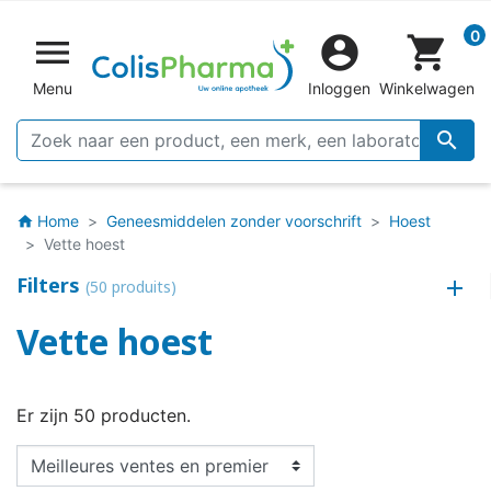
0


shopping_cart
Menu
Inloggen
Winkelwagen

Home
Geneesmiddelen zonder voorschrift
Hoest
home
Vette hoest
Filters
(50 produits)
Vette hoest
Er zijn 50 producten.