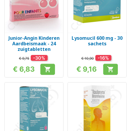
Junior-Angin Kinderen
Lysomucil 600 mg - 30
Aardbeismaak - 24
sachets
zuigtabletten
-30%
-16%
€ 9,75
€ 10,90
€ 6,83
€ 9,16


Prijs
Prijs