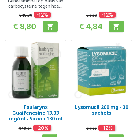
Geneesmiddel op basis van
carbocysteïne tegen hoest
met slijmvorming
-12%
-12%
€ 10,00
€ 5,50
€ 8,80
€ 4,84


Prijs
Prijs
Toularynx
Lysomucil 200 mg - 30
Guaifenesine 13,33
sachets
mg/ml - Siroop 180 ml
-20%
-12%
€ 10,94
€ 7,50