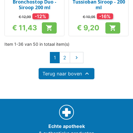
Bronchostop Duo -
Tussioban Siroop - 200
Siroop 200 ml
ml
-12%
-16%
€ 12,99
€ 10,95
€ 11,43
€ 9,20


Prijs
Prijs
Item 1-36 van 50 in totaal item(s)
Volgende
1
2


Terug naar boven
Echte apotheek