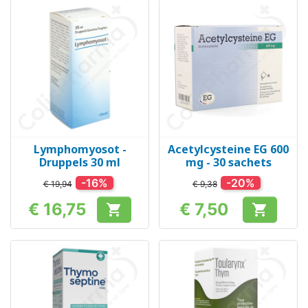
Lymphomyosot -
Acetylcysteine EG 600
Druppels 30 ml
mg - 30 sachets
-16%
-20%
€ 19,94
€ 9,38
€ 16,75
€ 7,50


Prijs
Prijs