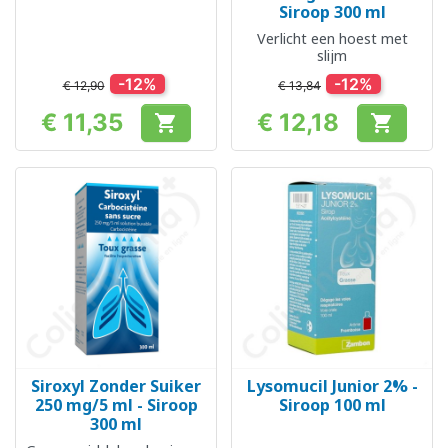
Siroop 300 ml
Verlicht een hoest met
slijm
-12%
-12%
€ 12,90
€ 13,84
€ 11,35
€ 12,18


Prijs
Prijs
Siroxyl Zonder Suiker
Lysomucil Junior 2% -
250 mg/5 ml - Siroop
Siroop 100 ml
300 ml