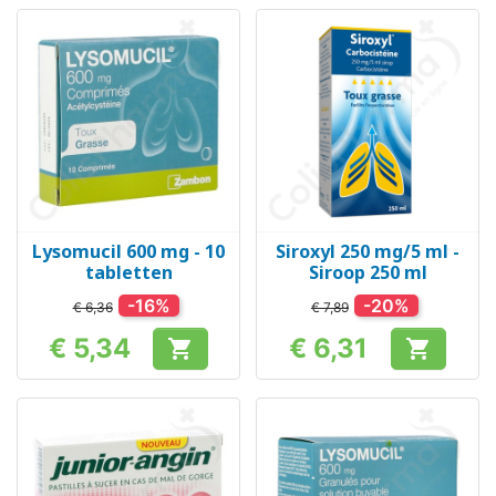
Lysomucil 600 mg - 10
Siroxyl 250 mg/5 ml -
tabletten
Siroop 250 ml
-16%
-20%
€ 6,36
€ 7,89
€ 5,34
€ 6,31


Prijs
Prijs