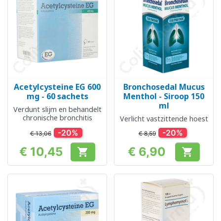
Acetylcysteine EG 600
Bronchosedal Mucus
mg - 60 sachets
Menthol - Siroop 150
ml
Verdunt slijm en behandelt
chronische bronchitis
Verlicht vastzittende hoest
-20%
-20%
€ 13,06
€ 8,59
€ 10,45
€ 6,90


Prijs
Prijs