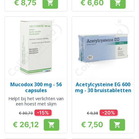
€ 8,75
€ 6,60


Prijs
Prijs
Mucodox 300 mg - 56
Acetylcysteine EG 600
capsules
mg - 30 bruistabletten
Helpt bij het verlichten van
een hoest met slijm
-15%
-20%
€ 30,73
€ 9,38
€ 26,12
€ 7,50


Prijs
Prijs