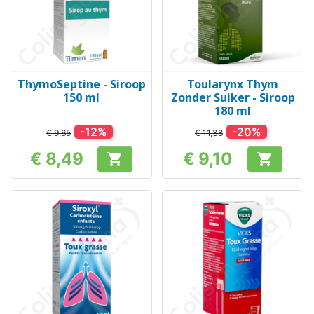
ThymoSeptine - Siroop
Toularynx Thym
150 ml
Zonder Suiker - Siroop
180 ml
-12%
-20%
€ 9,65
€ 11,38
€ 8,49
€ 9,10


Prijs
Prijs