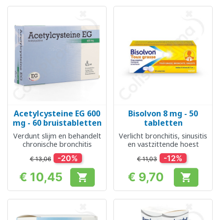
Acetylcysteine EG 600
Bisolvon 8 mg - 50
mg - 60 bruistabletten
tabletten
Verdunt slijm en behandelt
Verlicht bronchitis, sinusitis
chronische bronchitis
en vastzittende hoest
-20%
-12%
€ 13,06
€ 11,03
€ 10,45
€ 9,70


Prijs
Prijs