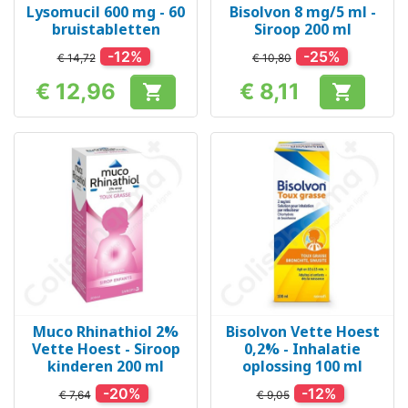
Lysomucil 600 mg - 60
Bisolvon 8 mg/5 ml -
bruistabletten
Siroop 200 ml
-12%
-25%
€ 14,72
€ 10,80
€ 12,96
€ 8,11


Prijs
Prijs
Muco Rhinathiol 2%
Bisolvon Vette Hoest
Vette Hoest - Siroop
0,2% - Inhalatie
kinderen 200 ml
oplossing 100 ml
-20%
-12%
€ 7,64
€ 9,05