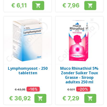
€ 6,11
€ 7,96


Prijs
Prijs
Lymphomyosot - 250
Muco Rhinathiol 5%
tabletten
Zonder Suiker Toux
Grasse - Siroop
adultes 250 ml
-16%
-20%
€ 43,95
€ 9,11
€ 36,92
€ 7,29


Prijs
Prijs