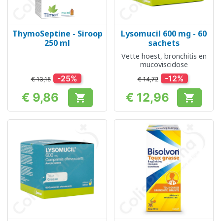
ThymoSeptine - Siroop
Lysomucil 600 mg - 60
250 ml
sachets
Vette hoest, bronchitis en
mucoviscidose
-25%
-12%
€ 13,15
€ 14,72
€ 9,86
€ 12,96


Prijs
Prijs