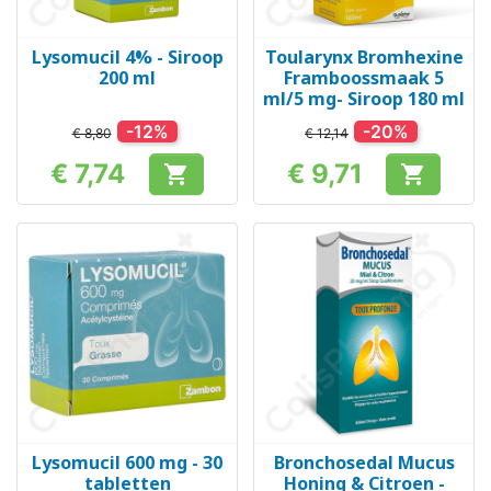
Lysomucil 4% - Siroop
Toularynx Bromhexine
200 ml
Framboossmaak 5
ml/5 mg- Siroop 180 ml
-12%
-20%
€ 8,80
€ 12,14
€ 7,74
€ 9,71


Prijs
Prijs
Lysomucil 600 mg - 30
Bronchosedal Mucus
tabletten
Honing & Citroen -