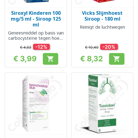
Siroxyl Kinderen 100
Vicks Slijmhoest
mg/5 ml - Siroop 125
Siroop - 180 ml
ml
Reinigt de luchtwegen
Geneesmiddel op basis van
carbocysteïne tegen hoest
met slijmvorming
-12%
-20%
€ 4,53
€ 10,40
€ 3,99
€ 8,32


Prijs
Prijs