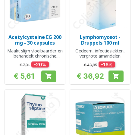
Acetylcysteine EG 200
Lymphomyosot -
mg - 30 capsules
Druppels 100 ml
Maakt slijm vloeibaarder en
Oedeem, infectieziekten,
behandelt chronische
vergrote amandelen
bronchitis
-20%
-16%
€ 7,01
€ 43,95
€ 5,61
€ 36,92


Prijs
Prijs