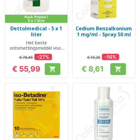
Dettolmedical - 5 x 1
Cedium Benzalkonium
liter
1 mg/ml - Spray 50 ml
Het beste
ontsmettingsmiddel voor
thuis
-27%
-16%
€ 76,45
€ 10,25
€ 55,99
€ 8,61


Prijs
Prijs