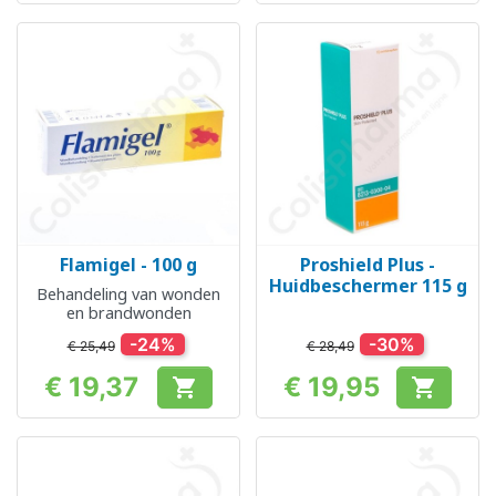
Flamigel - 100 g
Proshield Plus -
Huidbeschermer 115 g
Behandeling van wonden
en brandwonden
-24%
-30%
€ 25,49
€ 28,49
€ 19,37
€ 19,95


Prijs
Prijs