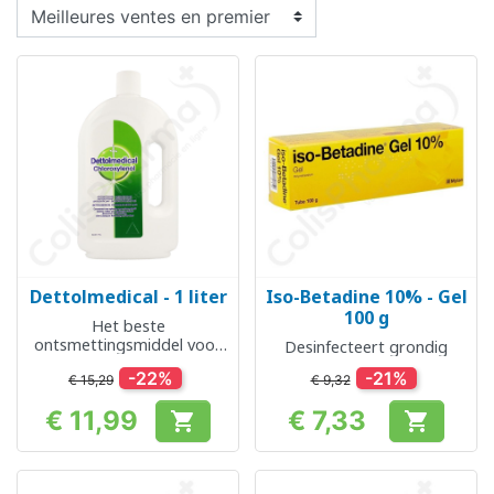
Dettolmedical - 1 liter
Iso-Betadine 10% - Gel
100 g
Het beste
ontsmettingsmiddel voor
Desinfecteert grondig
thuis
-22%
-21%
€ 15,29
€ 9,32
€ 11,99
€ 7,33


Prijs
Prijs