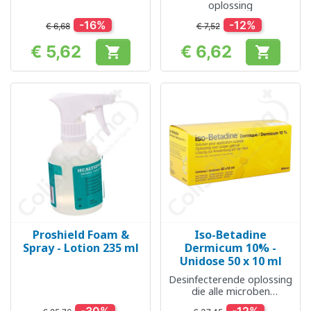
oplossing
-16%
-12%
€ 6,68
€ 7,52
€ 5,62
€ 6,62


Prijs
Prijs
Proshield Foam &
Iso-Betadine
Spray - Lotion 235 ml
Dermicum 10% -
Unidose 50 x 10 ml
Desinfecterende oplossing
die alle microben
verwijdert