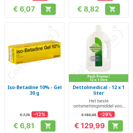
€ 6,07
€ 8,82


Prijs
Prijs
Iso-Betadine 10% - Gel
Dettolmedical - 12 x 1
30 g
liter
Het beste
ontsmettingsmiddel voor
thuis
-12%
-29%
€ 7,74
€ 183,48
€ 6,81
€ 129,99


Prijs
Prijs