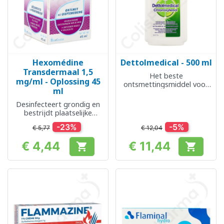
Hexomédine
Dettolmedical - 500 ml
Transdermaal 1,5
Het beste
mg/ml - Oplossing 45
ontsmettingsmiddel voor
ml
thuis
Desinfecteert grondig en
bestrijdt plaatselijke
huidinfecties
-23%
-5%
€ 5,77
€ 12,04
€ 4,44
€ 11,44


Prijs
Prijs