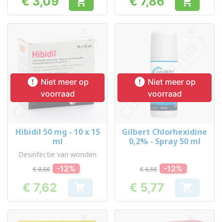
€ 3,09
€ 7,86


Prijs
Prijs


Niet meer op
Niet meer op
voorraad
voorraad
Hibidil 50 mg - 10 x 15
Gilbert Chlorhexidine
ml
0,2% - Spray 50 ml
Desinfectie van wonden
-12%
-12%
€ 8,66
€ 6,56
€ 7,62
€ 5,77


Prijs
Prijs