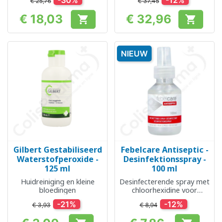
-30%
-12%
€ 25,76
€ 37,45
€ 18,03
€ 32,96


Prijs
Prijs
NIEUW
Gilbert Gestabiliseerd
Febelcare Antiseptic -
Waterstofperoxide -
Desinfektionsspray -
125 ml
100 ml
Huidreiniging en kleine
Desinfecterende spray met
bloedingen
chloorhexidine voor
wonden
-21%
-12%
€ 3,93
€ 8,94