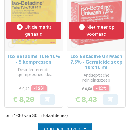


Uit de markt
Niet meer op
gehaald
voorraad
Iso-Betadine Tule 10%
Iso-Betadine Uniwash
- 5 kompressen
7,5% - Germicide zeep
10 x 10 ml
Desinfecterende
geïmpregneerde
Antiseptische
kompressen
reinigingszeep
-12%
-12%
€ 9,42
€ 9,58
€ 8,29
€ 8,43


Prijs
Prijs
Item 1-36 van 36 in totaal item(s)

Terug naar boven