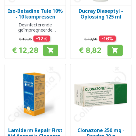
Iso-Betadine Tule 10%
Ducray Diaseptyl -
- 10 kompressen
Oplossing 125 ml
Desinfecterende
geïmpregneerde
kompressen
-12%
-16%
€ 13,95
€ 10,50
€ 12,28
€ 8,82


Prijs
Prijs
Lamiderm Repair First
Clonazone 250 mg -