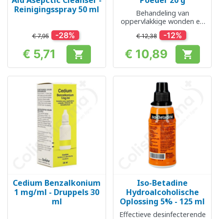
Aid Asepctic Cleanser -
Poeder 20 g
Reinigingsspray 50 ml
Behandeling van
oppervlakkige wonden en
desinfectie
-28%
-12%
€ 7,95
€ 12,38
€ 5,71
€ 10,89


Prijs
Prijs
Cedium Benzalkonium
Iso-Betadine
1 mg/ml - Druppels 30
Hydroalcoholische
ml
Oplossing 5% - 125 ml
Effectieve desinfecterende