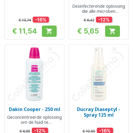
Desinfecterende oplossing
die alle microben
verwijdert
-16%
-12%
€ 13,74
€ 6,42
€ 11,54
€ 5,65


Prijs
Prijs
Dakin Cooper - 250 ml
Ducray Diaseptyl -
Spray 125 ml
Geconcentreerde oplossing
om de huid te
desinfecteren
-12%
-16%
€ 6,90
€ 10,50