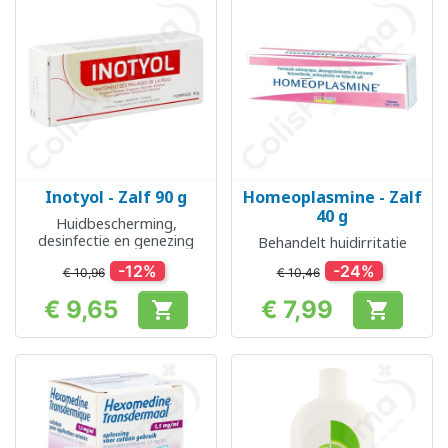
Inotyol - Zalf 90 g
Homeoplasmine - Zalf
40 g
Huidbescherming,
desinfectie en genezing
Behandelt huidirritatie
-12%
-24%
€ 10,96
€ 10,46
€ 9,65
€ 7,99


Prijs
Prijs