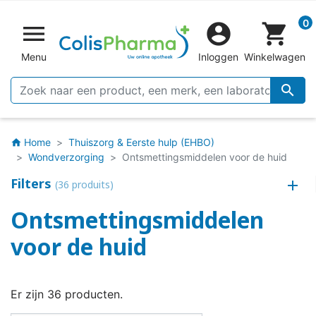
0


shopping_cart
Menu
Inloggen
Winkelwagen

Home
Thuiszorg & Eerste hulp (EHBO)
home
Wondverzorging
Ontsmettingsmiddelen voor de huid
Filters
(36 produits)
Ontsmettingsmiddelen
voor de huid
Er zijn 36 producten.