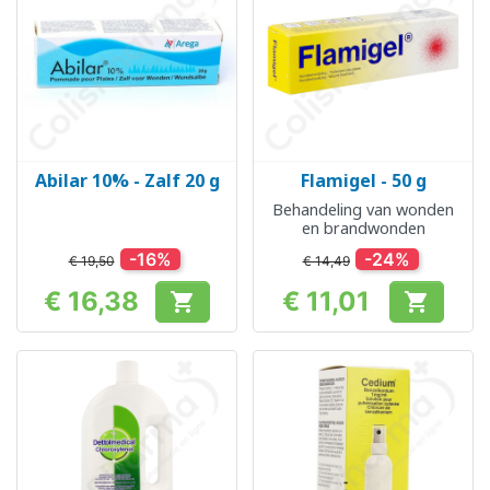
Abilar 10% - Zalf 20 g
Flamigel - 50 g
Behandeling van wonden
en brandwonden
-16%
-24%
€ 19,50
€ 14,49
€ 16,38
€ 11,01


Prijs
Prijs