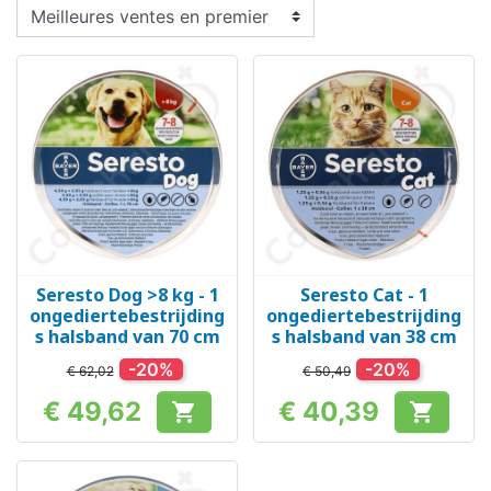
Seresto Dog >8 kg - 1
Seresto Cat - 1
ongediertebestrijding
ongediertebestrijding
s halsband van 70 cm
s halsband van 38 cm
-20%
-20%
€ 62,02
€ 50,49
€ 49,62
€ 40,39


Prijs
Prijs