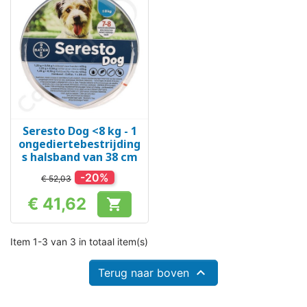
Seresto Dog <8 kg - 1
ongediertebestrijding
s halsband van 38 cm
-20%
€ 52,03
€ 41,62

Prijs
Item 1-3 van 3 in totaal item(s)

Terug naar boven