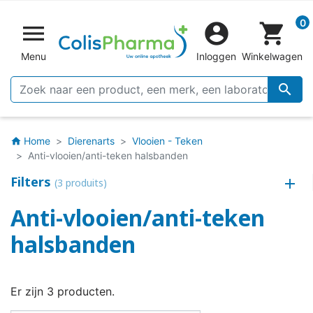
0


shopping_cart
Menu
Inloggen
Winkelwagen

Home
Dierenarts
Vlooien - Teken
home
Anti-vlooien/anti-teken halsbanden
Filters
(3 produits)
Anti-vlooien/anti-teken
halsbanden
Er zijn 3 producten.