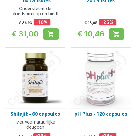
- 60 capsules
20 capsules
Ondersteunt de
bloedsomloop en biedt
bescherming tegen
-16%
-25%
€ 36,90
€ 13,95
antioxidanten
€ 31,00
€ 10,46


Prijs
Prijs
Shilajit - 60 capsules
pH Plus - 120 capsules
Met veel natuurlijke
deugden
-16%
-16%