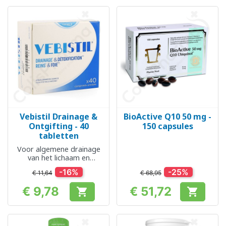
Vebistil Drainage &
BioActive Q10 50 mg -
Ontgifting - 40
150 capsules
tabletten
Voor algemene drainage
van het lichaam en
niereliminatie
-16%
-25%
€ 11,64
€ 68,95
€ 9,78
€ 51,72


Prijs
Prijs