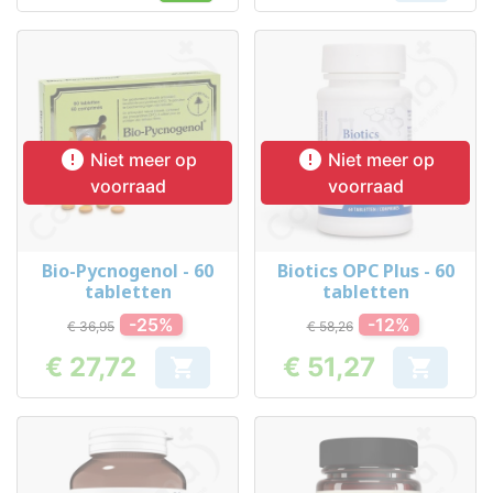


Niet meer op
Niet meer op
voorraad
voorraad
Bio-Pycnogenol - 60
Biotics OPC Plus - 60
tabletten
tabletten
-25%
-12%
€ 36,95
€ 58,26
€ 27,72
€ 51,27


Prijs
Prijs