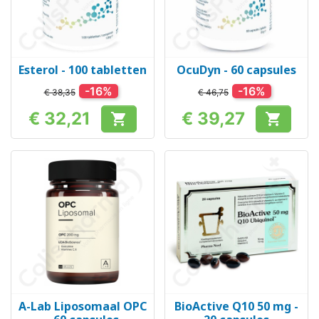
Esterol - 100 tabletten
OcuDyn - 60 capsules
-16%
-16%
€ 38,35
€ 46,75
€ 32,21
€ 39,27


Prijs
Prijs
A-Lab Liposomaal OPC
BioActive Q10 50 mg -