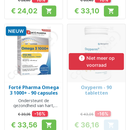
€ 28,60
€ 39,40
€ 24,02
€ 33,10


Prijs
Prijs
NIEUW

Niet meer op
voorraad
Forté Pharma Omega
Oxyperm - 90
3 1000+ - 90 capsules
tabletten
Ondersteunt de
gezondheid van hart,
bloedvaten en hersenen
-16%
-16%
€ 39,95
€ 43,05
€ 33,56
€ 36,16


Prijs
Prijs