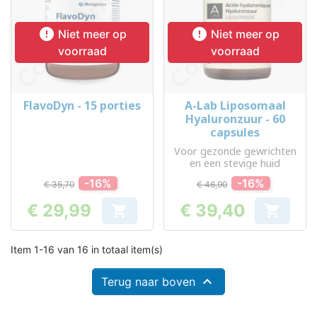


Niet meer op
Niet meer op
voorraad
voorraad
FlavoDyn - 15 porties
A-Lab Liposomaal
Hyaluronzuur - 60
capsules
Voor gezonde gewrichten
en een stevige huid
-16%
-16%
€ 35,70
€ 46,90
€ 29,99
€ 39,40


Prijs
Prijs
Item 1-16 van 16 in totaal item(s)

Terug naar boven