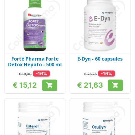
Forté Pharma Forte
E-Dyn - 60 capsules
Detox Hepato - 500 ml
-16%
-16%
€ 18,00
€ 25,75
€ 15,12
€ 21,63


Prijs
Prijs