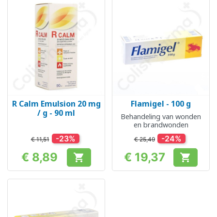
R Calm Emulsion 20 mg
Flamigel - 100 g
/ g - 90 ml
Behandeling van wonden
en brandwonden
-23%
-24%
€ 11,51
€ 25,49
€ 8,89
€ 19,37


Prijs
Prijs