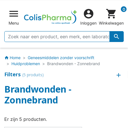
0


shopping_cart
Menu
Inloggen
Winkelwagen

Home
Geneesmiddelen zonder voorschrift
home
Huidproblemen
Brandwonden - Zonnebrand
Filters
(5 produits)
Brandwonden -
Zonnebrand
Er zijn 5 producten.