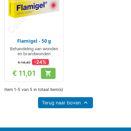
Flamigel - 50 g
Behandeling van wonden
en brandwonden
-24%
€ 14,49
€ 11,01

Prijs
Item 1-5 van 5 in totaal item(s)

Terug naar boven