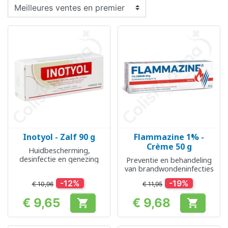
Inotyol - Zalf 90 g
Flammazine 1% -
Crème 50 g
Huidbescherming,
desinfectie en genezing
Preventie en behandeling
van brandwondeninfecties
-12%
-19%
€ 10,96
€ 11,95
€ 9,65
€ 9,68


Prijs
Prijs