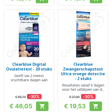
Prijs
Prijs
Clearblue Digital
Clearblue
Ovulatietest - 20 stuks
Zwangerschapstest
Ultra vroege detectie
Geeft uw 2 meest
- 2 stuks
vruchtbare dagen aan
Resultaten vanaf 6 dagen
voor het uitblijven van de
menstruatie
-30%
-30%
€ 65,79
€ 27,90
€ 46,05
€ 19,53


Prijs
Prijs