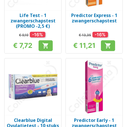
Life Test - 1
Predictor Express - 1
zwangerschapstest
zwangerschapstest
(PROMO -2,5 €)
-16%
-16%
€ 9,19
€ 13,35
€ 7,72
€ 11,21


Prijs
Prijs
Clearblue Digital
Predictor Early - 1
Ovulatietest - 10 stuks
zwangerschapstest