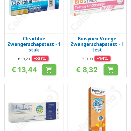
Clearblue
Biosynex Vroege
Zwangerschapstest - 1
Zwangerschapstest - 1
stuk
test
-30%
-16%
€ 19,20
€ 9,90
€ 13,44
€ 8,32


Prijs
Prijs