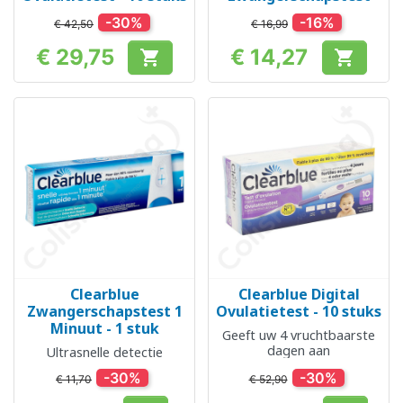
-30%
-16%
€ 42,50
€ 16,99
€ 29,75
€ 14,27


Prijs
Prijs
Clearblue
Clearblue Digital
Zwangerschapstest 1
Ovulatietest - 10 stuks
Minuut - 1 stuk
Geeft uw 4 vruchtbaarste
dagen aan
Ultrasnelle detectie
-30%
-30%
€ 11,70
€ 52,90