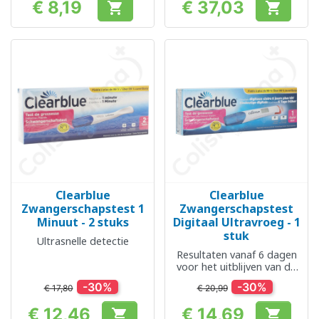
€ 8,19
€ 37,03


Prijs
Prijs
Clearblue
Clearblue
Zwangerschapstest 1
Zwangerschapstest
Minuut - 2 stuks
Digitaal Ultravroeg - 1
stuk
Ultrasnelle detectie
Resultaten vanaf 6 dagen
voor het uitblijven van de
menstruatie
-30%
-30%
€ 17,80
€ 20,99
€ 12,46
€ 14,69

