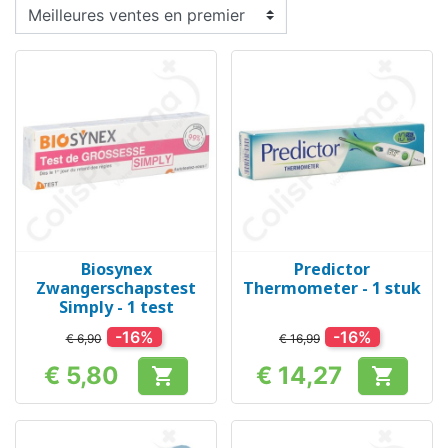
Biosynex
Predictor
Zwangerschapstest
Thermometer - 1 stuk
Simply - 1 test
-16%
-16%
€ 6,90
€ 16,99
€ 5,80
€ 14,27


Prijs
Prijs