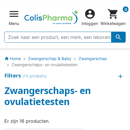
0


shopping_cart
Menu
Inloggen
Winkelwagen

Home
Zwangerschap & Baby
Zwangerschap
home
Zwangerschaps- en ovulatietesten
Filters
(16 produits)
Zwangerschaps- en
ovulatietesten
Er zijn 16 producten.