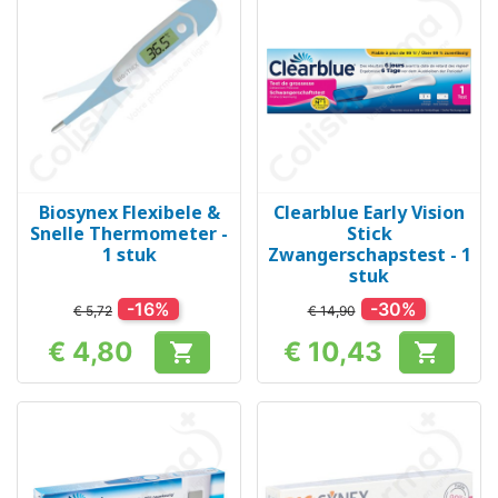
Biosynex Flexibele &
Clearblue Early Vision
Snelle Thermometer -
Stick
1 stuk
Zwangerschapstest - 1
stuk
-16%
-30%
€ 5,72
€ 14,90
€ 4,80
€ 10,43


Prijs
Prijs