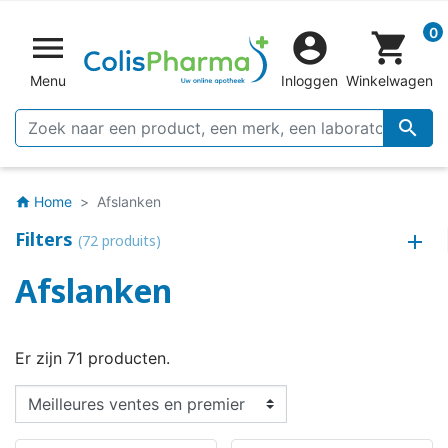
0


shopping_cart
Menu
Inloggen
Winkelwagen

Home
Afslanken
home
Filters
(72 produits)
Afslanken
Er zijn 71 producten.