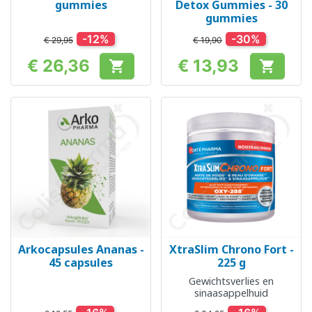
gummies
Detox Gummies - 30
gummies
-12%
-30%
€ 29,95
€ 19,90
€ 26,36
€ 13,93


Prijs
Prijs
Arkocapsules Ananas -
XtraSlim Chrono Fort -
45 capsules
225 g
Gewichtsverlies en
sinaasappelhuid