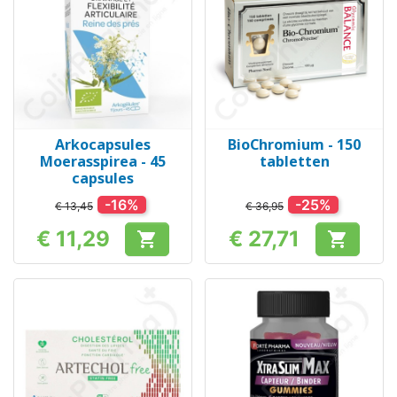
Arkocapsules
BioChromium - 150
Moerasspirea - 45
tabletten
capsules
-16%
-25%
€ 13,45
€ 36,95
€ 11,29
€ 27,71


Prijs
Prijs