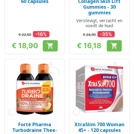
60 capsules
Collagen Skin Lift
Gummies - 30
gummies
Verstevigt, verzacht en
voedt de huid
-16%
-35%
€ 22,50
€ 24,90
€ 18,90
€ 16,18


Prijs
Prijs
Forté Pharma
XtraSlim 700 Woman
Turbodraine Thee-
45+ - 120 capsules