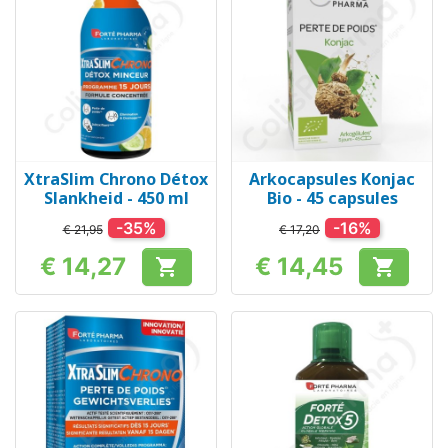
XtraSlim Chrono Détox
Arkocapsules Konjac
Slankheid - 450 ml
Bio - 45 capsules
-35%
-16%
€ 21,95
€ 17,20
€ 14,27
€ 14,45


Prijs
Prijs