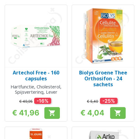
Artechol Free - 160
Biolys Groene Thee
capsules
Orthosifon - 24
sachets
Hartfunctie, Cholesterol,
Spijsvertering, Lever
-16%
-25%
€ 49,95
€ 5,40
€ 41,96
€ 4,04


Prijs
Prijs