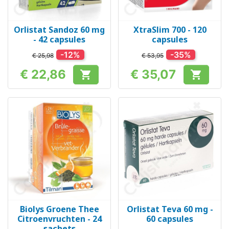
Orlistat Sandoz 60 mg
XtraSlim 700 - 120
- 42 capsules
capsules
-12%
-35%
€ 25,98
€ 53,95
€ 22,86
€ 35,07


Prijs
Prijs
Biolys Groene Thee
Orlistat Teva 60 mg -
Citroenvruchten - 24
60 capsules
sachets