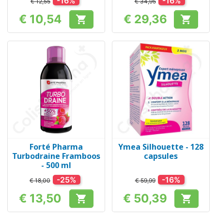
-16%
-16%
€ 12,55
€ 34,95
€ 10,54
€ 29,36


Prijs
Prijs
Forté Pharma
Ymea Silhouette - 128
Turbodraine Framboos
capsules
- 500 ml
-25%
-16%
€ 18,00
€ 59,99
€ 13,50
€ 50,39


Prijs
Prijs