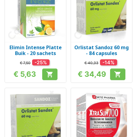
Elimin Intense Platte
Orlistat Sandoz 60 mg
Buik - 20 sachets
- 84 capsules
-25%
-14%
€ 7,50
€ 40,33
€ 5,63
€ 34,49


Prijs
Prijs