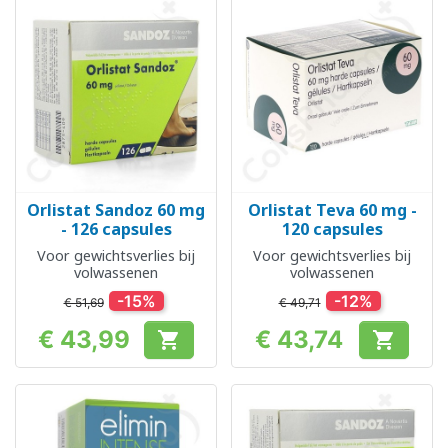
Orlistat Sandoz 60 mg
Orlistat Teva 60 mg -
- 126 capsules
120 capsules
Voor gewichtsverlies bij
Voor gewichtsverlies bij
volwassenen
volwassenen
-15%
-12%
€ 51,69
€ 49,71
€ 43,99
€ 43,74


Prijs
Prijs