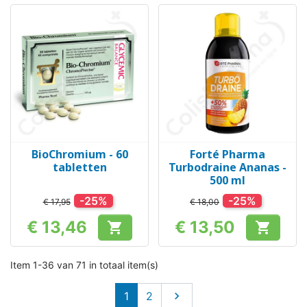
BioChromium - 60
Forté Pharma
tabletten
Turbodraine Ananas -
500 ml
-25%
-25%
€ 17,95
€ 18,00
€ 13,46
€ 13,50


Prijs
Prijs
Item 1-36 van 71 in totaal item(s)
Volgende
1
2
