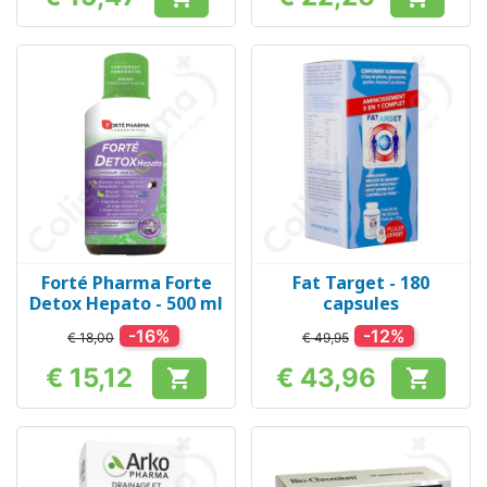
Prijs
Prijs
Forté Pharma Forte
Fat Target - 180
Detox Hepato - 500 ml
capsules
-16%
-12%
€ 18,00
€ 49,95
€ 15,12
€ 43,96


Prijs
Prijs