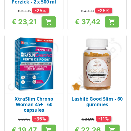
Perzick - 2 x 500 ml
-25%
-25%
€ 30,95
€ 49,90
€ 23,21
€ 37,42


Prijs
Prijs
XtraSlim Chrono
Lashilé Good Slim - 60
Woman 45+ - 60
gummies
capsules
-35%
-11%
€ 29,95
€ 24,90
€ 19,47
€ 22,26

