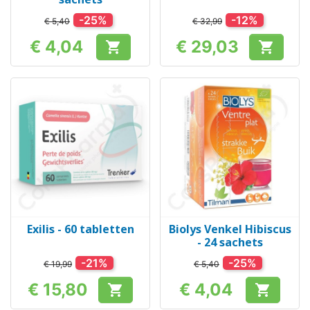
-25%
-12%
€ 5,40
€ 32,99
€ 4,04
€ 29,03


Prijs
Prijs
Exilis - 60 tabletten
Biolys Venkel Hibiscus
- 24 sachets
-21%
-25%
€ 19,99
€ 5,40
€ 15,80
€ 4,04


Prijs
Prijs