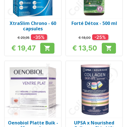
XtraSlim Chrono - 60
Forté Détox - 500 ml
capsules
-35%
-25%
€ 29,95
€ 18,00
€ 19,47
€ 13,50


Prijs
Prijs
Oenobiol Platte Buik -
UPSA x Nourished