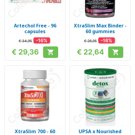
Artechol Free - 96
XtraSlim Max Binder -
capsules
60 gummies
-16%
-16%
€ 34,95
€ 26,95
€ 29,36
€ 22,64


Prijs
Prijs
XtraSlim 700 - 60
UPSA x Nourished