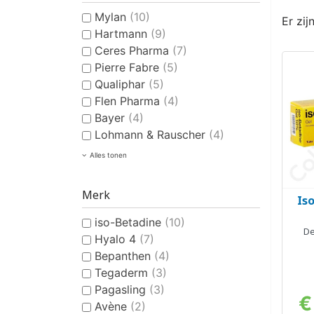
Mylan
(10)
Er zij
Hartmann
(9)
Ceres Pharma
(7)
Pierre Fabre
(5)
Qualiphar
(5)
Flen Pharma
(4)
Bayer
(4)
Lohmann & Rauscher
(4)
Alles tonen
Merk
Is
iso-Betadine
(10)
De
Hyalo 4
(7)
Bepanthen
(4)
Tegaderm
(3)
Pagasling
(3)
€
Avène
(2)