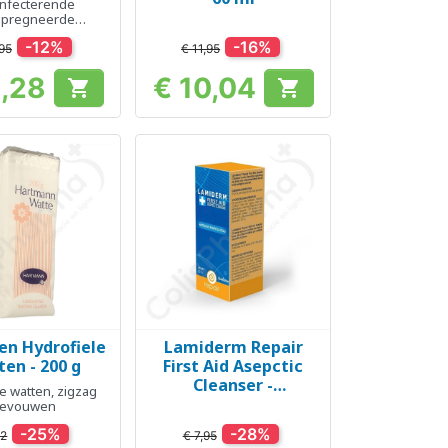
nfecterende
mpregneerde
ompressen
-12%
-16%
95
€ 11,95
2,28
€ 10,04


Prijs
Prijs
en Hydrofiele
Lamiderm Repair
el bekijken
Snel bekijken

en - 200 g
First Aid Asepctic
Cleanser -
e watten, zigzag
Reinigingsspray 50 ml
evouwen
-25%
-28%
52
€ 7,95