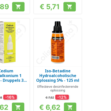
,89
€ 5,71


Prijs
Prijs
Cedium
Iso-Betadine
el bekijken
Snel bekijken

alkonium 1
Hydroalcoholische
- Druppels 30
Oplossing 5% - 125 ml
ml
Effectieve desinfecterende
oplossing
-16%
-12%
68
€ 7,52
,62
€ 6,62


Prijs
Prijs