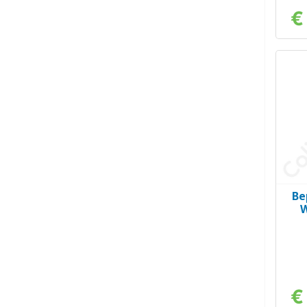
€
Be
W
€