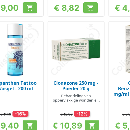
 9,00
€ 8,82
€ 4


Prijs
Prijs
panthen Tattoo
Clonazone 250 mg -
Snel bekijken
Snel bekijken
Sn



asgel - 200 ml
Poeder 20 g
Benz
mg/ml 
Behandeling van
oppervlakkige wonden en
desinfectie
-16%
-12%
€ 11,19
€ 12,38
€ 6,
 9,40
€ 10,89
€ 5


Prijs
Prijs