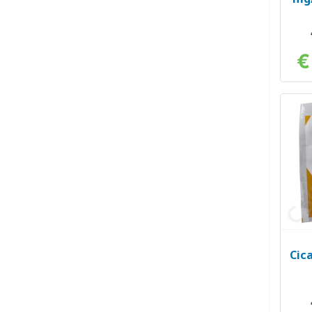
€
Cic