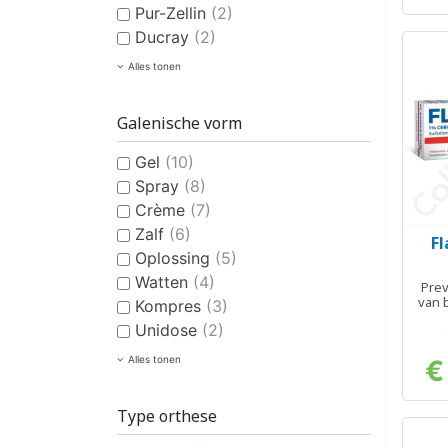
Pur-Zellin
(2)
Ducray
(2)
Alles tonen
Galenische vorm
Gel
(10)
Spray
(8)
Crème
(7)
Zalf
(6)
F
Oplossing
(5)
Watten
(4)
Prev
van 
Kompres
(3)
Unidose
(2)
Alles tonen
€
Type orthese