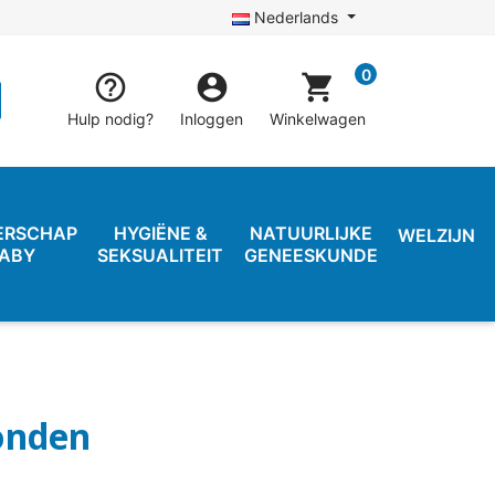
Nederlands
0


shopping_cart
Hulp nodig?
Inloggen
Winkelwagen
ERSCHAP
HYGIËNE &
NATUURLIJKE
WELZIJN
BABY
SEKSUALITEIT
GENEESKUNDE
onden