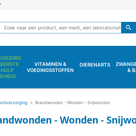

UISZORG
 EERSTE
VITAMINEN &
ZWANG
DIERENARTS
HULP
VOEDINGSSTOFFEN
& 
(EHBO)
ndverzorging
Brandwonden - Wonden - Snijwonden
andwonden - Wonden - Snijw