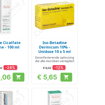
e Cicalfate
Iso-Betadine
el bekijken
Snel bekijken

e - 100 ml
Dermicum 10% -
Unidose 10 x 5 ml
Desinfecterende oplossing
die alle microben verwijdert
-24%
-12%
50
€ 6,42
4,06
€ 5,65


Prijs
Prijs