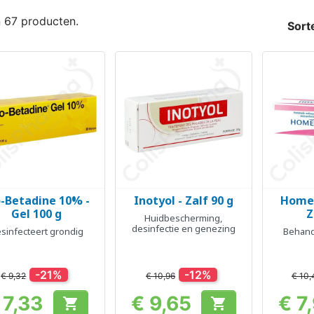
n 67 producten.
Sort
o-Betadine 10% -
Inotyol - Zalf 90 g
Homeo
Snel bekijken
Snel bekijken
Sn



Gel 100 g
Z
Huidbescherming,
desinfectie en genezing
sinfecteert grondig
Behande
-21%
-12%
€ 9,32
€ 10,96
€ 10,
 7,33
€ 9,65
€ 7


Prijs
Prijs