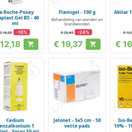
a Roche-Posay
Flamigel - 100 g
Abilar 
Snel bekijken
Snel bekijken
Sn



aplast Gel B5 - 40
Behandeling van wonden en
ml
brandwonden
-16%
-24%
€ 14,50
€ 25,49
€ 19,
 12,18
€ 19,37
€ 1


Prijs
Prijs
Cedium
Jelonet - 5x5 cm - 50
Iso-B
Snel bekijken
Snel bekijken
Sn



enzalkonium 1
vette pads
10% - 
ml - Spray 50 ml