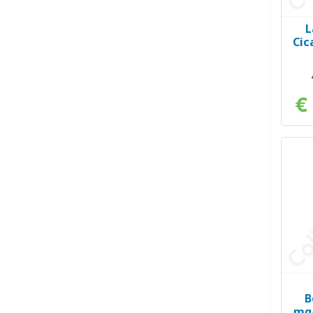
L
Cic
€
B
mg/