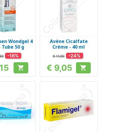
hen Wondgel 4
Avène Cicalfate
el bekijken
Snel bekijken

 - Tube 50 g
Crème - 40 ml
-16%
-24%
89
€ 11,90
,15
€ 9,05


Prijs
Prijs