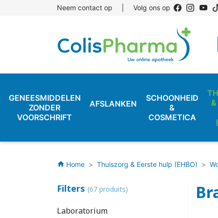
Neem contact op
|
Volg ons op
TH
GENEESMIDDELEN
SCHOONHEID
&
AFSLANKEN
ZONDER
&
VOORSCHRIFT
COSMETICA
Home
Thuiszorg & Eerste hulp (EHBO)
Wo
home
Br
Filters
(67 produits)
Laboratorium