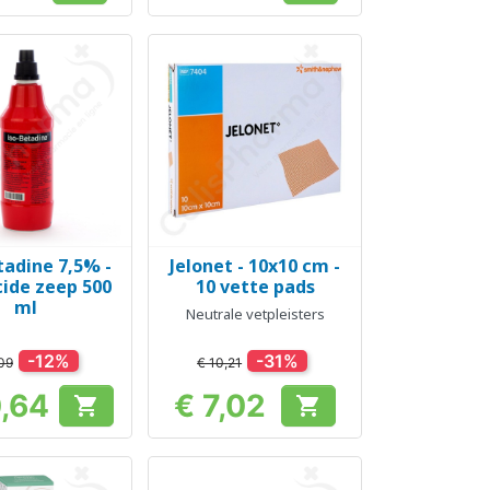
tadine 7,5% -
Jelonet - 10x10 cm -
el bekijken
Snel bekijken

ide zeep 500
10 vette pads
ml
Neutrale vetpleisters
-12%
-31%
09
€ 10,21
0,64
€ 7,02


Prijs
Prijs