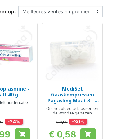
eer op:
plasmine -
MediSet
el bekijken
Snel bekijken

alf 40 g
Gaaskompressen
Pagasling Maat 3 - 3
lt huidirritatie
stuks
Om het bloed te blussen en
de wond te genezen
-24%
-30%
46
€ 0,83
,99
€ 0,58


Prijs
Prijs