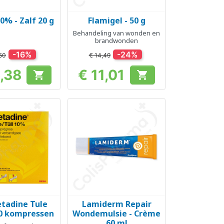
10% - Zalf 20 g
Flamigel - 50 g
el bekijken
Snel bekijken

Behandeling van wonden en
brandwonden
-16%
-24%
50
€ 14,49
6,38
€ 11,01


Prijs
Prijs
etadine Tule
Lamiderm Repair
el bekijken
Snel bekijken

10 kompressen
Wondemulsie - Crème
60 ml