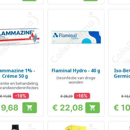
lammazine 1% -
Flaminal Hydro - 40 g
Iso-Be
Snel bekijken
Snel bekijken
Sn



Crème 50 g
Germic
Desinfectie van droge
wonden
entie en behandeling
brandwondeninfecties
-19%
-16%
€ 11,95
€ 26,29
€ 12,
 9,68
€ 22,08
€ 1


Prijs
Prijs