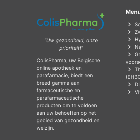
Men
chevron_right
Sc
chevron_right
Zw
chevron_right
Hy
"Uw gezondheid, onze
chevron_right
Na
prioriteit!"
chevron_right
Ge
ColisPharma, uw Belgische
voorsc
online apotheek en
chevron_right
Th
parafarmacie, biedt een
(EHB
breed gamma aan
chevron_right
Di
farmaceutische en
chevron_right
Vi
parafarmaceutische
producten om te voldoen
aan uw behoeften op het
gebied van gezondheid en
welzijn.