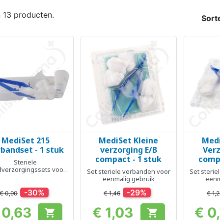
n 13 producten.
Sort
MediSet 215
MediSet Kleine
Medi
Snel bekijken
Snel bekijken
Sn



bandset - 1 stuk
verzorging E/B
Verz
compact - 1 stuk
compa
Steriele
verzorgingssets voor
Set steriele verbanden voor
Set steri
eenmalig gebruik.
eenmalig gebruik
eenm
-30%
-29%
€ 0,90
€ 1,46
€ 1,
 0,63
€ 1,03
€ 0


Prijs
Prijs