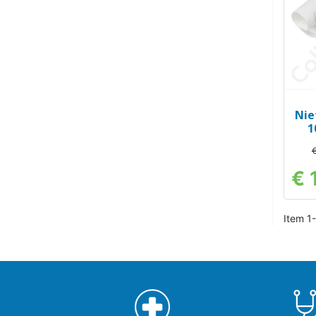
Nie
1
€
€ 
Item 1-