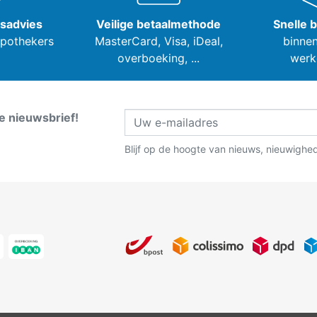
tsadvies
Veilige betaalmethode
Snelle 
apothekers
MasterCard, Visa,
iDeal,
binnen
overboeking, ...
werk
ze nieuwsbrief!
Blijf op de hoogte van nieuws, nieuwighe