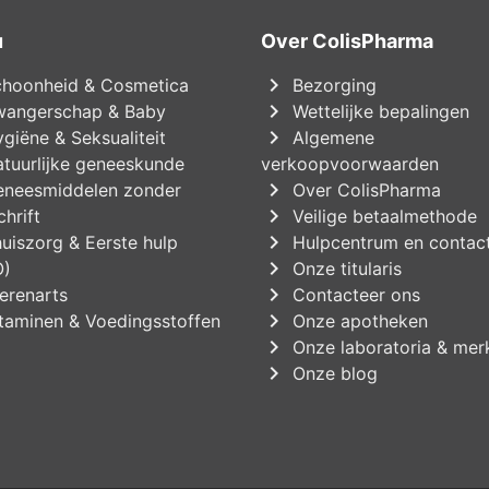
u
Over ColisPharma
chevron_right
hoonheid & Cosmetica
Bezorging
chevron_right
angerschap & Baby
Wettelijke bepalingen
chevron_right
giëne & Seksualiteit
Algemene
tuurlijke geneeskunde
verkoopvoorwaarden
chevron_right
neesmiddelen zonder
Over ColisPharma
chevron_right
hrift
Veilige betaalmethode
chevron_right
uiszorg & Eerste hulp
Hulpcentrum en contac
chevron_right
O)
Onze titularis
chevron_right
erenarts
Contacteer ons
chevron_right
taminen & Voedingsstoffen
Onze apotheken
chevron_right
Onze laboratoria & mer
chevron_right
Onze blog