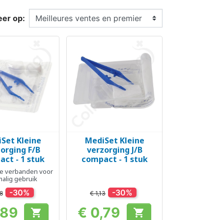
eer op:
Set Kleine
MediSet Kleine
el bekijken
Snel bekijken

orging F/B
verzorging J/B
ct - 1 stuk
compact - 1 stuk
ele verbanden voor
alig gebruik
-30%
-30%
28
€ 1,13
,89
€ 0,79


Prijs
Prijs