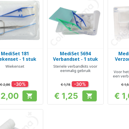
MediSet 181
MediSet 5694
Medi
Snel bekijken
Snel bekijken
Sn



ekenset - 1 stuk
Verbandset - 1 stuk
Verzorg
Wiekenset
Steriele verbandkits voor
eenmalig gebruik
Voor het
een verb
-30%
-30%
€ 2,86
€ 1,78
€ 1,
 2,00
€ 1,25
€ 1


Prijs
Prijs