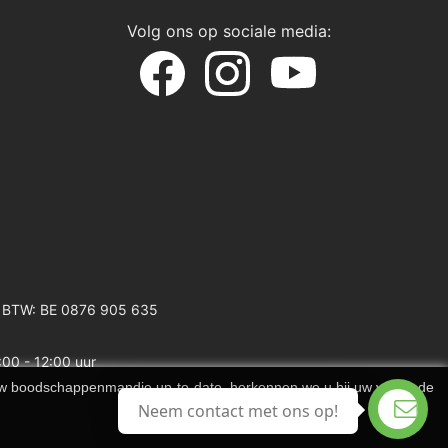
Volg ons op sociale media:
 BTW: BE 0876 905 635
:00 - 12:00 uur
 uw boodschappenmandje up-to-date, herkennen we u bij uw volgende
Neem contact met ons op!