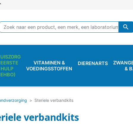

UISZORG
 EERSTE
VITAMINEN &
ZWANG
DIERENARTS
HULP
VOEDINGSSTOFFEN
& 
(EHBO)
ndverzorging
Steriele verbandkits
eriele verbandkits