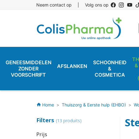
Neem contact op
|
Volg ons op
TH
GENEESMIDDELEN
SCHOONHEID
&
AFSLANKEN
ZONDER
&
VOORSCHRIFT
COSMETICA
Home
Thuiszorg & Eerste hulp (EHBO)
Wo
home
St
Filters
(13 produits)
Prijs