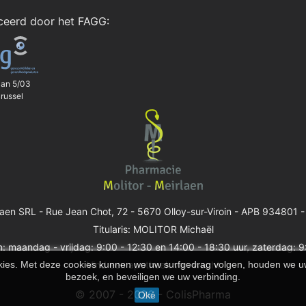
iceerd door het
FAGG
:
aan 5/03
russel
laen SRL -
Rue Jean Chot, 72 - 5670 Olloy-sur-Viroin
- APB 934801 -
Titularis: MOLITOR Michaël
: maandag - vrijdag: 9:00 - 12:30 en 14:00 - 18:30 uur, zaterdag: 9
cookies. Met deze cookies kunnen we uw surfgedrag volgen, houden we
Vind een apotheek van wacht
bezoek, en beveiligen we uw verbinding.
© 2007 - 2026 - ColisPharma
Oké