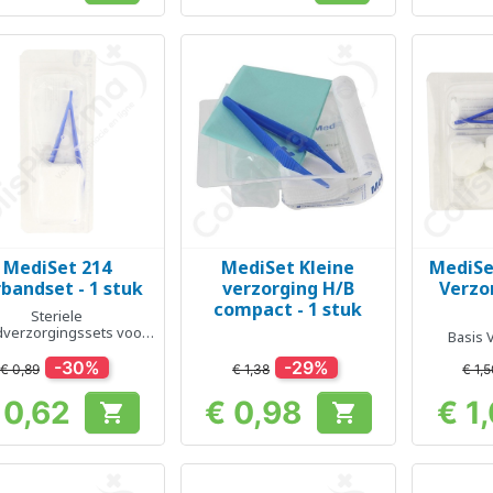
MediSet 214
MediSet Kleine
MediSe
Snel bekijken
Snel bekijken
Sn



bandset - 1 stuk
verzorging H/B
Verzor
compact - 1 stuk
Steriele
verzorgingssets voor
Basis 
eenmalig gebruik.
-30%
-29%
€ 0,89
€ 1,38
€ 1,
 0,62
€ 0,98
€ 1


Prijs
Prijs