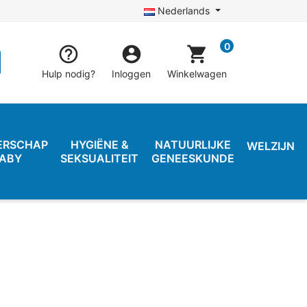
Nederlands
0


shopping_cart
Hulp nodig?
Inloggen
Winkelwagen
ERSCHAP
HYGIËNE &
NATUURLIJKE
WELZIJN
BABY
SEKSUALITEIT
GENEESKUNDE