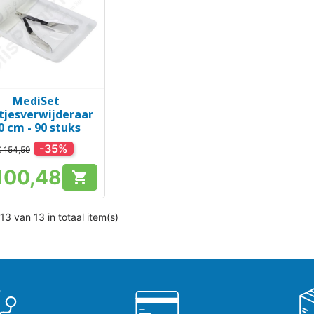
MediSet
Snel bekijken

tjesverwijderaar
0 cm - 90 stuks
-35%
 154,59
100,48

Prijs
13 van 13 in totaal item(s)