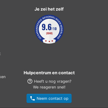
Je zei het zelf
t
Hulpcentrum en contact
ken
help_outline
Heeft u nog vragen?
We reageren snel!
phone
Neem contact op