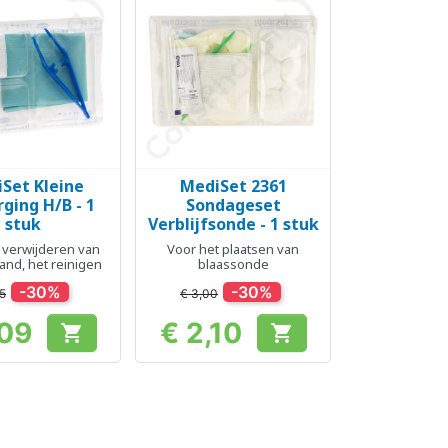
Set Kleine
MediSet 2361
el bekijken
Snel bekijken

ing H/B - 1
Sondageset
stuk
Verblijfsonde - 1 stuk
 verwijderen van
Voor het plaatsen van
and, het reinigen
blaassonde
-30%
-30%
55
€ 3,00
,09
€ 2,10


Prijs
Prijs