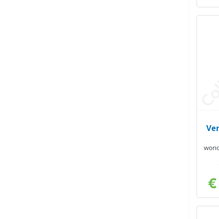
Ver
wond
€