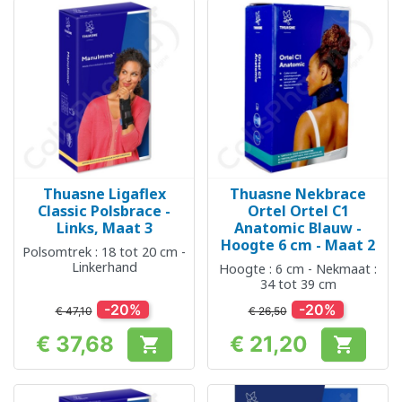
Thuasne Ligaflex
Thuasne Nekbrace
Classic Polsbrace -
Ortel Ortel C1
Links, Maat 3
Anatomic Blauw -
Hoogte 6 cm - Maat 2
Polsomtrek : 18 tot 20 cm -
Linkerhand
Hoogte : 6 cm - Nekmaat :
34 tot 39 cm
-20%
-20%
€ 47,10
€ 26,50
€ 37,68
€ 21,20


Prijs
Prijs