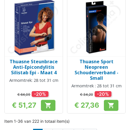
Thuasne Steunbrace
Thuasne Sport
Anti-Epicondylitis
Neopreen
Silistab Epi - Maat 4
Schouderverband -
Small
Armomtrek: 28 tot 31 cm
Armomtrek : 28 tot 31 cm
-20%
-20%
€ 64,09
€ 34,20
€ 51,27
€ 27,36


Prijs
Prijs
Item 1-36 van 222 in totaal item(s)