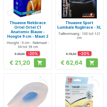
Thuasne Nekbrace
Thuasne Sport
Ortel Ortel C1
Lumbale Rugbrace - XL
Anatomic Blauw -
Tailleomvang : 103 tot 121
Hoogte 9 cm - Maat 2
cm
Hoogte : 9 cm - Nekmaat :
34 tot 39 cm
-20%
-20%
€ 26,50
€ 78,30
€ 21,20
€ 62,64


Prijs
Prijs