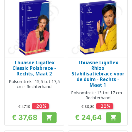
Thuasne Ligaflex
Thuasne Ligaflex
Classic Polsbrace -
Rhizo
Rechts, Maat 2
Stabilisatiebrace voor
de duim - Rechts -
Polsomtrek : 15,5 tot 17,5
Maat 1
cm - Rechterhand
Polsomtrek : 13 tot 17 cm -
Rechterhand
-20%
-20%
€ 47,10
€ 30,80
€ 37,68
€ 24,64


Prijs
Prijs