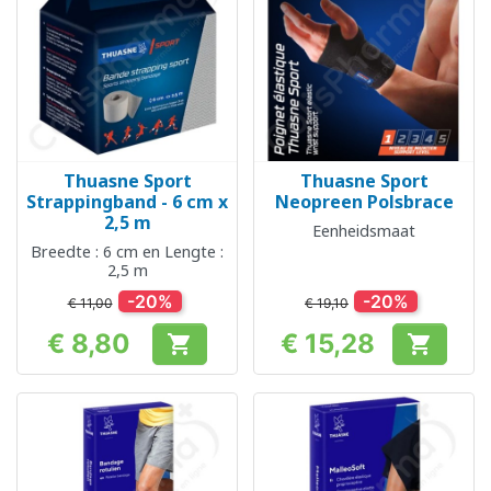
Thuasne Sport
Thuasne Sport
Strappingband - 6 cm x
Neopreen Polsbrace
2,5 m
Eenheidsmaat
Breedte : 6 cm en Lengte :
2,5 m
-20%
-20%
€ 11,00
€ 19,10
€ 8,80
€ 15,28


Prijs
Prijs