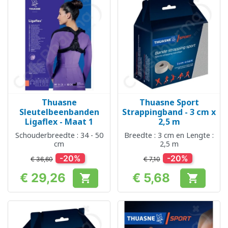
Thuasne
Thuasne Sport
Sleutelbeenbanden
Strappingband - 3 cm x
Ligaflex - Maat 1
2,5 m
Schouderbreedte : 34 - 50
Breedte : 3 cm en Lengte :
cm
2,5 m
-20%
-20%
€ 36,60
€ 7,10
€ 29,26
€ 5,68


Prijs
Prijs