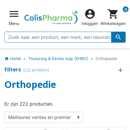
0


shopping_cart
Menu
Inloggen
Winkelwagen

Home
Thuiszorg & Eerste hulp (EHBO)
Orthopedie
home
Filters
(222 produits)
Orthopedie
Er zijn 222 producten.