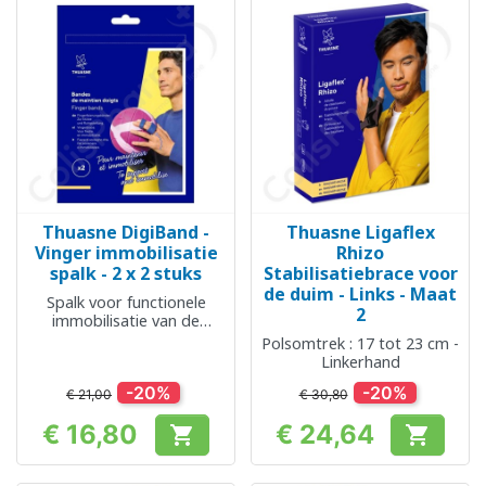
Thuasne DigiBand -
Thuasne Ligaflex
Vinger immobilisatie
Rhizo
spalk - 2 x 2 stuks
Stabilisatiebrace voor
de duim - Links - Maat
Spalk voor functionele
2
immobilisatie van de
vingers
Polsomtrek : 17 tot 23 cm -
Linkerhand
-20%
-20%
€ 21,00
€ 30,80
€ 16,80
€ 24,64


Prijs
Prijs