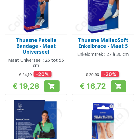
Thuasne Patella
Thuasne MalleoSoft
Bandage - Maat
Enkelbrace - Maat 5
Universeel
Enkelomtrek : 27 à 30 cm
Maat Universeel : 26 tot 55
cm
-20%
-20%
€ 24,10
€ 20,90
€ 19,28
€ 16,72


Prijs
Prijs