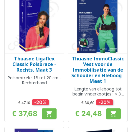
Thuasne Ligaflex
Thuasne ImmoClassic
Classic Polsbrace -
Vest voor de
Rechts, Maat 3
Immobilisatie van de
Schouder en Elleboog -
Polsomtrek : 18 tot 20 cm -
Maat 1
Rechterhand
Lengte van elleboog tot
begin vingerkootjes : < 35
cm
-20%
-20%
€ 47,10
€ 30,60
€ 37,68
€ 24,48


Prijs
Prijs