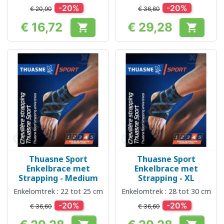
-20%
-20%
€ 20,90
€ 36,60
€ 16,72
€ 29,28


Prijs
Prijs
Thuasne Sport
Thuasne Sport
Enkelbrace met
Enkelbrace met
Strapping - Medium
Strapping - XL
Enkelomtrek : 22 tot 25 cm
Enkelomtrek : 28 tot 30 cm
-20%
-20%
€ 36,60
€ 36,60