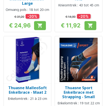
Large
Knieomtrek : 43 tot 45 cm
Omvang pols : 18 tot 20 cm
-20%
-20%
€ 31,20
€ 14,90
€ 24,96
€ 11,92


Prijs
Prijs
Thuasne MalleoSoft
Thuasne Sport
Enkelbrace - Maat 2
Enkelbrace met
Strapping - Small
Enkelomtrek : 21 à 23 cm
Enkelomtrek : 19 tot 22 cm