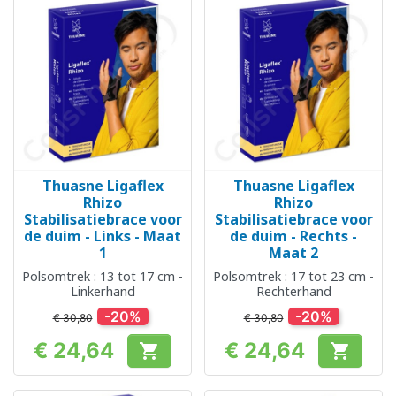
Thuasne Ligaflex
Thuasne Ligaflex
Rhizo
Rhizo
Stabilisatiebrace voor
Stabilisatiebrace voor
de duim - Links - Maat
de duim - Rechts -
1
Maat 2
Polsomtrek : 13 tot 17 cm -
Polsomtrek : 17 tot 23 cm -
Linkerhand
Rechterhand
-20%
-20%
€ 30,80
€ 30,80
€ 24,64
€ 24,64


Prijs
Prijs