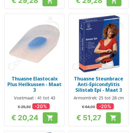
€ 29,28
€ 29,28


Prijs
Prijs
Thuasne Elastocalx
Thuasne Steunbrace
Plus Heilkussen - Maat
Anti-Epicondylitis
3
Silistab Epi - Maat 3
Voetmaat : 41 tot 43
Armomtrek: 25 tot 28 cm
-20%
-20%
€ 25,30
€ 64,09
€ 20,24
€ 51,27


Prijs
Prijs