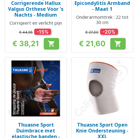
Corrigerende Hallux
Epicondylitis Armband
Valgus Orthese Voor 's
- Maat 1
Nachts - Medium
Onderarmomtrek : 22 tot
30 cm
Corrigeert en verlicht pijn
-15%
-20%
€ 44,95
€ 27,00
€ 38,21
€ 21,60


Prijs
Prijs
Thuasne Sport
Thuasne Sport Open
Duimbrace met
Knie Ondersteuning -
elastische banden -
XXL