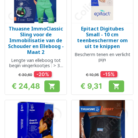
Thuasne ImmoClassic
Epitact Digitubes
Sling voor de
Small - 10 cm
Immobilisatie van de
teenbeschermer om
Schouder en Elleboog -
uit te knippen
Maat 2
Bescherm tenen en verlicht
pijn
Lengte van elleboog tot
begin vingerkootjes : > 35
cm
-20%
-15%
€ 30,60
€ 10,95
€ 24,48
€ 9,31


Prijs
Prijs