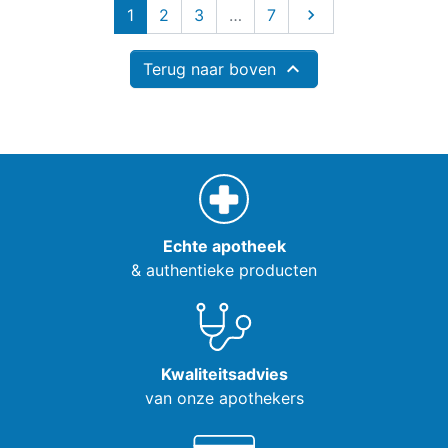
Volgende
1
2
3
…
7


Terug naar boven
Echte apotheek
& authentieke producten
Kwaliteitsadvies
van onze apothekers