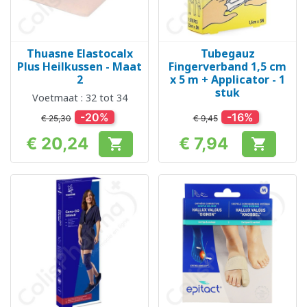
Thuasne Elastocalx
Tubegauz
Plus Heilkussen - Maat
Fingerverband 1,5 cm
2
x 5 m + Applicator - 1
stuk
Voetmaat : 32 tot 34
-20%
-16%
€ 25,30
€ 9,45
€ 20,24
€ 7,94


Prijs
Prijs