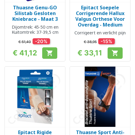
Thuasne Genu-GO
Epitact Soepele
Silistab Gesloten
Corrigerende Hallux
Kniebrace - Maat 3
Valgus Orthese Voor
Overdag - Medium
Dijomtrek: 45-50 cm en
Kuitomtrek: 37-39,5 cm
Corrigeert en verlicht pijn
-20%
-15%
€ 51,40
€ 38,95
€ 41,12
€ 33,11


Prijs
Prijs
Epitact Rigide
Thuasne Sport Anti-