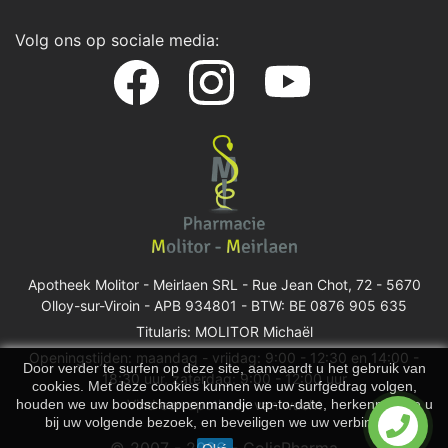
Volg ons op sociale media:
Apotheek Molitor - Meirlaen SRL -
Rue Jean Chot, 72 - 5670
Olloy-sur-Viroin
- APB 934801 - BTW: BE 0876 905 635
Titularis: MOLITOR Michaël
Openingstijden: maandag - vrijdag: 9:00 - 12:30 en 14:00 -
Door verder te surfen op deze site, aanvaardt u het gebruik van
18:30 uur, zaterdag: 9:00 - 12:00 uur
cookies. Met deze cookies kunnen we uw surfgedrag volgen,
houden we uw boodschappenmandje up-to-date, herkennen we u
Vind een apotheek van wacht
bij uw volgende bezoek, en beveiligen we uw verbinding.