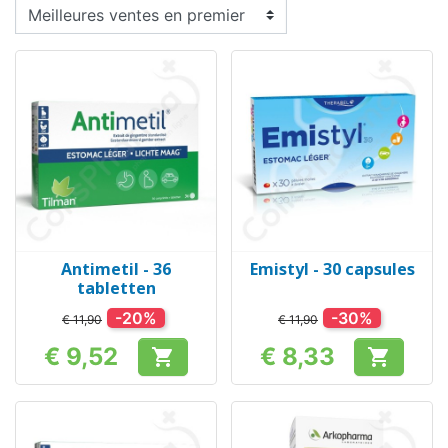
Antimetil - 36
Emistyl - 30 capsules
tabletten
-20%
-30%
€ 11,90
€ 11,90
€ 9,52
€ 8,33


Prijs
Prijs