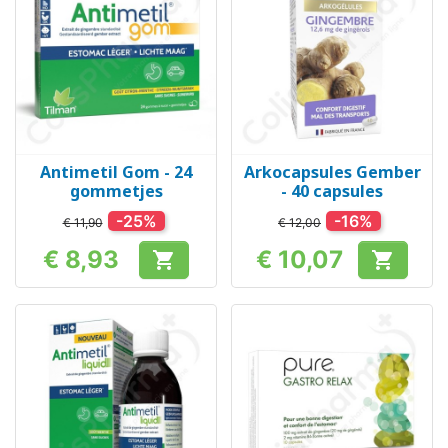
Antimetil Gom - 24
Arkocapsules Gember
gommetjes
- 40 capsules
-25%
-16%
€ 11,90
€ 12,00
€ 8,93
€ 10,07


Prijs
Prijs