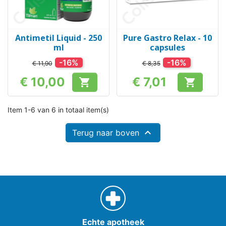
Antimetil Liquid - 250
Pure Gastro Relax - 10
ml
capsules
-16%
-16%
€ 11,90
€ 8,35
€ 10,00
€ 7,01


Prijs
Prijs
Item 1-6 van 6 in totaal item(s)

Terug naar boven
Echte apotheek