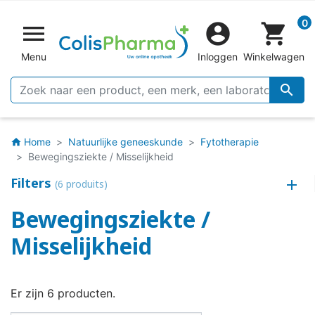
0


shopping_cart
Menu
Inloggen
Winkelwagen

Home
Natuurlijke geneeskunde
Fytotherapie
home
Bewegingsziekte / Misselijkheid
Filters
(6 produits)
Bewegingsziekte /
Misselijkheid
Er zijn 6 producten.