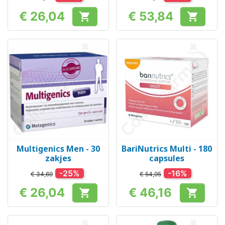
€ 26,04
€ 53,84


Prijs
Prijs
Multigenics Men - 30
BariNutrics Multi - 180
zakjes
capsules
-25%
-16%
€ 34,69
€ 54,95
€ 26,04
€ 46,16


Prijs
Prijs