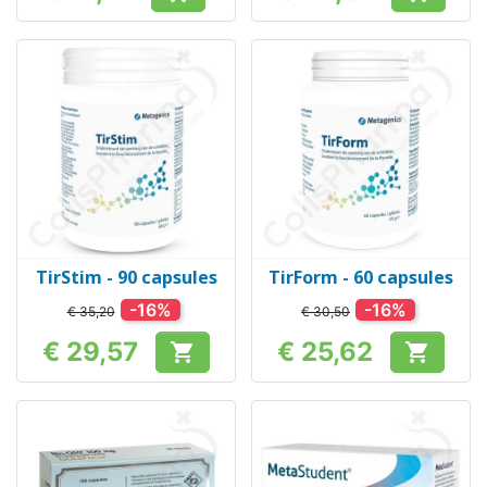
Prijs
Prijs
TirStim - 90 capsules
TirForm - 60 capsules
-16%
-16%
€ 35,20
€ 30,50
€ 29,57
€ 25,62


Prijs
Prijs