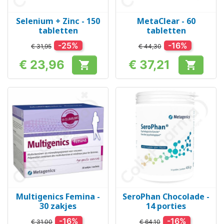
Selenium + Zinc - 150
MetaClear - 60
tabletten
tabletten
-25%
-16%
€ 31,95
€ 44,30
€ 23,96
€ 37,21


Prijs
Prijs
Multigenics Femina -
SeroPhan Chocolade -
30 zakjes
14 porties
-16%
-16%
€ 31,00
€ 64,10