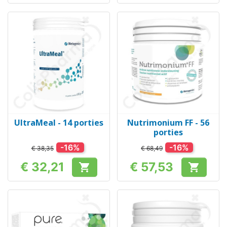
UltraMeal - 14 porties
Nutrimonium FF - 56
porties
-16%
-16%
€ 38,35
€ 68,49
€ 32,21
€ 57,53


Prijs
Prijs