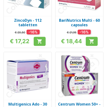
ZincoDyn - 112
BariNutrics Multi - 60
tabletten
capsules
-16%
-16%
€ 20,50
€ 21,95
€ 17,22
€ 18,44


Prijs
Prijs
Multigenics Ado - 30
Centrum Women 50+ -