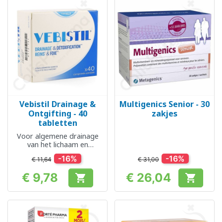
Vebistil Drainage &
Multigenics Senior - 30
Ontgifting - 40
zakjes
tabletten
Voor algemene drainage
van het lichaam en
niereliminatie
-16%
-16%
€ 11,64
€ 31,00
€ 9,78
€ 26,04


Prijs
Prijs