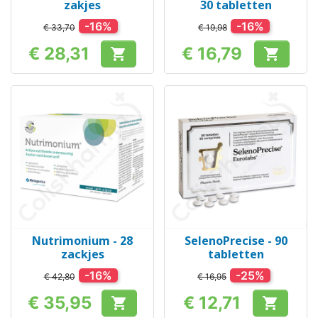
zakjes
30 tabletten
-16%
-16%
€ 33,70
€ 19,98
€ 28,31
€ 16,79


Prijs
Prijs
Nutrimonium - 28
SelenoPrecise - 90
zackjes
tabletten
-16%
-25%
€ 42,80
€ 16,95
€ 35,95
€ 12,71


Prijs
Prijs