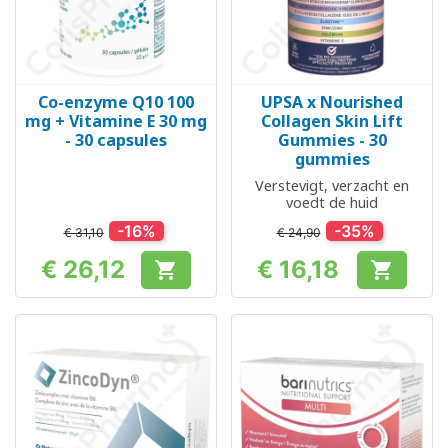
Co-enzyme Q10 100
UPSA x Nourished
mg + Vitamine E 30 mg
Collagen Skin Lift
- 30 capsules
Gummies - 30
gummies
Verstevigt, verzacht en
voedt de huid
-16%
-35%
€ 31,10
€ 24,90
€ 26,12
€ 16,18


Prijs
Prijs