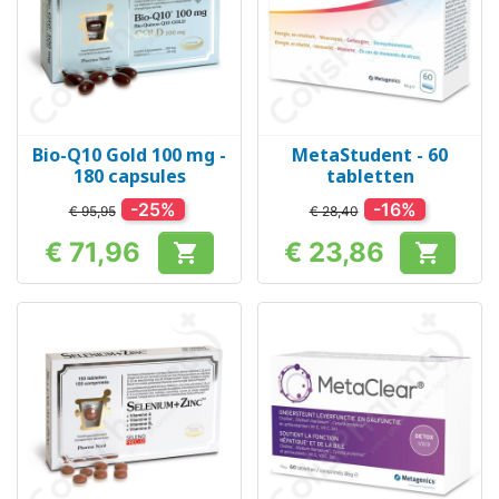
Bio-Q10 Gold 100 mg -
MetaStudent - 60
180 capsules
tabletten
-25%
-16%
€ 95,95
€ 28,40
€ 71,96
€ 23,86


Prijs
Prijs