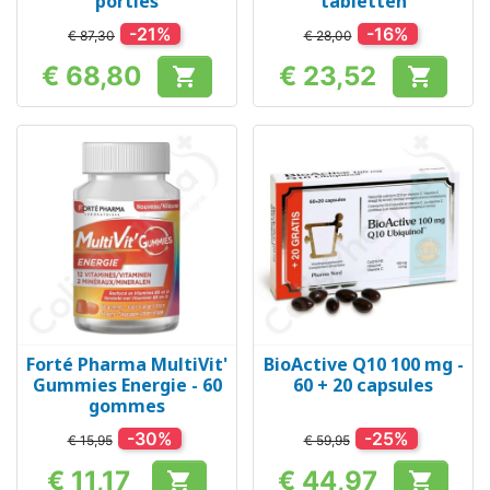
porties
tabletten
-21%
-16%
€ 87,30
€ 28,00
€ 68,80
€ 23,52


Prijs
Prijs
Forté Pharma MultiVit'
BioActive Q10 100 mg -
Gummies Energie - 60
60 + 20 capsules
gommes
-30%
-25%
€ 15,95
€ 59,95
€ 11,17
€ 44,97

