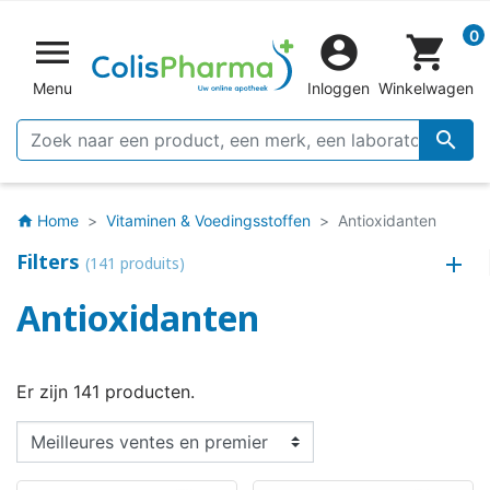
0


shopping_cart
Menu
Inloggen
Winkelwagen

Home
Vitaminen & Voedingsstoffen
Antioxidanten
home
Filters
(141 produits)
Antioxidanten
Er zijn 141 producten.