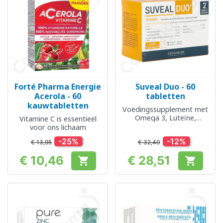
Forté Pharma Energie
Suveal Duo - 60
Acerola - 60
tabletten
kauwtabletten
Voedingssupplement met
Omega 3, Luteïne,
Vitamine C is essentieel
Zeaxanthine, Vitaminen en
voor ons lichaam
Zink
-25%
-12%
€ 13,95
€ 32,40
€ 10,46
€ 28,51


Prijs
Prijs