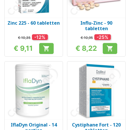
Zinc 225 - 60 tabletten
Influ-Zinc - 90
tabletten
-12%
-25%
€ 10,35
€ 10,95
€ 9,11
€ 8,22


Prijs
Prijs
IflaDyn Original - 14
Cystiphane Fort - 120