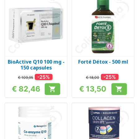
BioActive Q10 100 mg -
Forté Détox - 500 ml
150 capsules
-25%
-25%
€ 109,95
€ 18,00
€ 82,46
€ 13,50


Prijs
Prijs