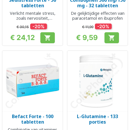
Sedistress Forte - 56
Combophen 500 mg/150
tabletten
mg - 32 tabletten
Verlicht mentale stress,
De gelijktijdige effecten van
zoals nervositeit,
paracetamol en ibuprofen
ongerustheid of
-20%
-20%
€ 30,15
€ 11,99
prikkelbaarheid en
vergemakkelijkt het inslapen
€ 24,12
€ 9,59


Prijs
Prijs
Befact Forte - 100
L-Glutamine - 133
tabletten
porties
Combinatie van vitamines