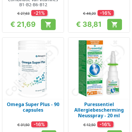
B1-B2-B6-B12
-21%
-16%
€ 27,63
€ 46,20
€ 21,69
€ 38,81


Prijs
Prijs
Omega Super Plus - 90
Puressentiel
capsules
Allergiebescherming
Neusspray - 20 ml
-16%
-16%
€ 31,50
€ 12,50