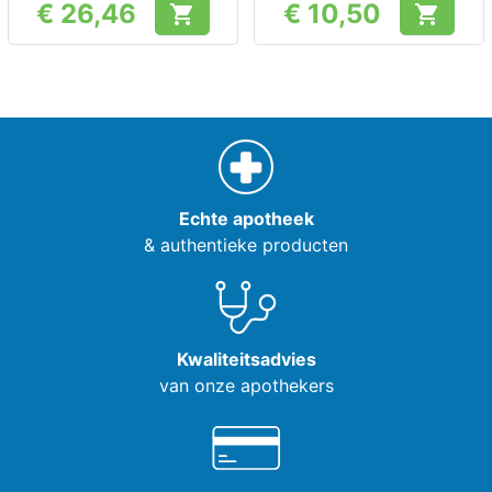
€ 26,46
€ 10,50


Prijs
Prijs
Echte apotheek
& authentieke producten
Kwaliteitsadvies
van onze apothekers