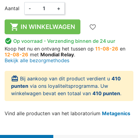
Aantal
-
+

IN WINKELWAGEN
favorite_border

Op voorraad
- Verzending binnen de 24 uur
Koop het nu
en ontvang het
tussen op
11-08-26
en
12-08-26
met
Mondial Relay
.
Bekijk alle bezorgmethodes
card_giftcard
Bij aankoop van dit product verdient u
410
punten
via ons loyaliteitsprogramma. Uw
winkelwagen bevat een totaal van
410 punten
.
Vind alle producten van het laboratorium
Metagenics