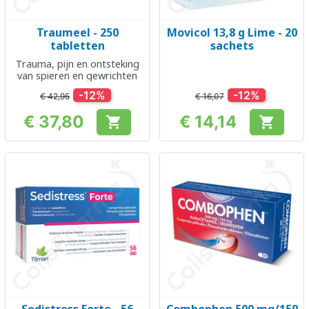
Traumeel - 250
Movicol 13,8 g Lime - 20
tabletten
sachets
Trauma, pijn en ontsteking
van spieren en gewrichten
-12%
-12%
€ 42,95
€ 16,07
€ 37,80
€ 14,14


Prijs
Prijs