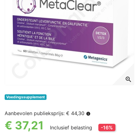
zoom_in
Voedingssupplement
Aanbevolen publieksprijs: € 44,30
info
€ 37,21
Inclusief belasting
-16%