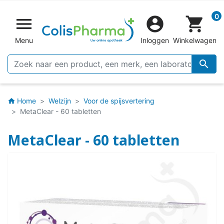
0


shopping_cart
Menu
Inloggen
Winkelwagen

Home
Welzijn
Voor de spijsvertering
home
MetaClear - 60 tabletten
MetaClear - 60 tabletten