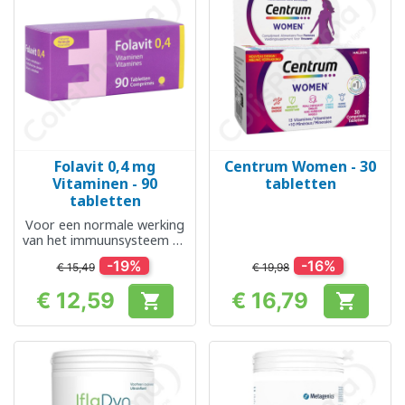
Folavit 0,4 mg
Centrum Women - 30
Vitaminen - 90
tabletten
tabletten
Voor een normale werking
van het immuunsysteem en
psychologische functies
-19%
-16%
€ 15,49
€ 19,98
€ 12,59
€ 16,79


Prijs
Prijs