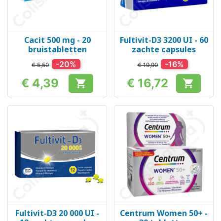
Cacit 500 mg - 20
Fultivit-D3 3200 UI - 60
bruistabletten
zachte capsules
-20%
-16%
€ 5,50
€ 19,90
€ 4,39
€ 16,72


Prijs
Prijs
Fultivit-D3 20 000 UI -
Centrum Women 50+ -