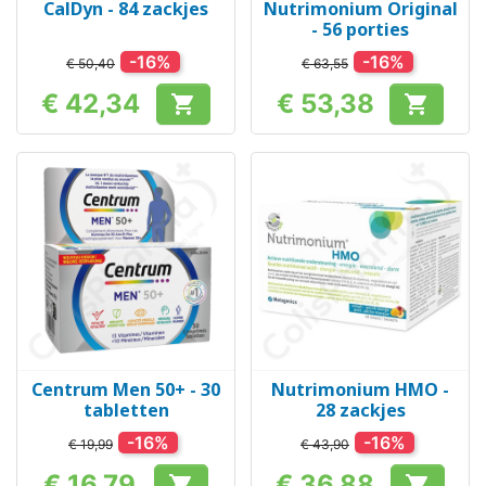
CalDyn - 84 zackjes
Nutrimonium Original
- 56 porties
-16%
-16%
€ 50,40
€ 63,55
€ 42,34
€ 53,38


Prijs
Prijs
Centrum Men 50+ - 30
Nutrimonium HMO -
tabletten
28 zackjes
-16%
-16%
€ 19,99
€ 43,90
€ 16,79
€ 36,88

