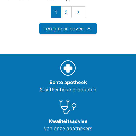
Volgende
1
2


Terug naar boven
Echte apotheek
& authentieke producten
Kwaliteitsadvies
van onze apothekers