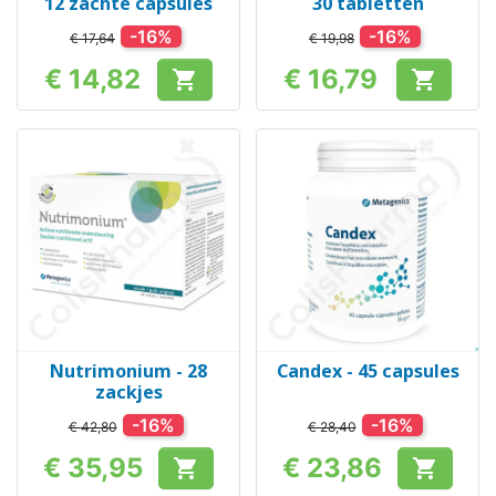
12 zachte capsules
30 tabletten
-16%
-16%
€ 17,64
€ 19,98
€ 14,82
€ 16,79


Prijs
Prijs
Nutrimonium - 28
Candex - 45 capsules
zackjes
-16%
-16%
€ 42,80
€ 28,40
€ 35,95
€ 23,86


Prijs
Prijs