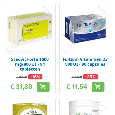
Steovit Forte 1000
Fultium Vitaminen D3
mg/800 UI - 84
800 UI - 90 capsules
tabletten
-16%
-35%
€ 37,86
€ 17,89
€ 31,80
€ 11,54


Prijs
Prijs