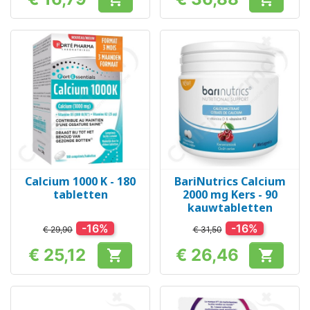
Prijs
Prijs
Calcium 1000 K - 180
BariNutrics Calcium
tabletten
2000 mg Kers - 90
kauwtabletten
-16%
-16%
€ 29,90
€ 31,50
€ 25,12
€ 26,46


Prijs
Prijs