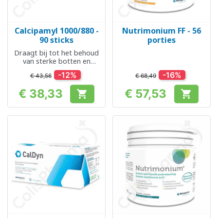
Calcipamyl 1000/880 -
Nutrimonium FF - 56
90 sticks
porties
Draagt bij tot het behoud
van sterke botten en
tanden
-12%
-16%
€ 43,56
€ 68,49
€ 38,33
€ 57,53


Prijs
Prijs