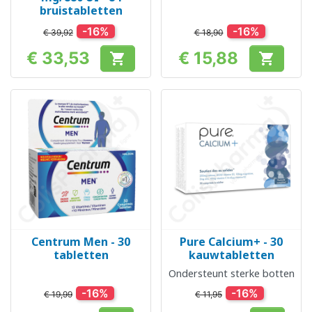
bruistabletten
-16%
-16%
€ 39,92
€ 18,90
€ 33,53
€ 15,88


Prijs
Prijs
Centrum Men - 30
Pure Calcium+ - 30
tabletten
kauwtabletten
Ondersteunt sterke botten
-16%
-16%
€ 19,99
€ 11,95