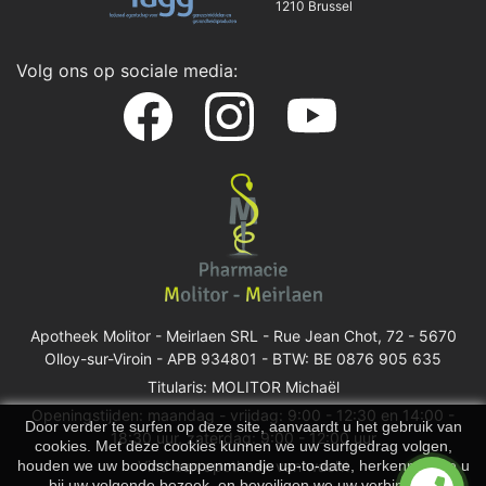
1210 Brussel
Volg ons op sociale media:
Apotheek Molitor - Meirlaen SRL -
Rue Jean Chot, 72 - 5670
Olloy-sur-Viroin
- APB 934801 - BTW: BE 0876 905 635
Titularis: MOLITOR Michaël
Openingstijden: maandag - vrijdag: 9:00 - 12:30 en 14:00 -
Door verder te surfen op deze site, aanvaardt u het gebruik van
18:30 uur, zaterdag: 9:00 - 12:00 uur
cookies. Met deze cookies kunnen we uw surfgedrag volgen,
houden we uw boodschappenmandje up-to-date, herkennen we u
Vind een apotheek van wacht
bij uw volgende bezoek, en beveiligen we uw verbinding.