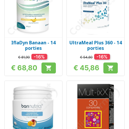
IflaDyn Banaan - 14
UltraMeal Plus 360 - 14
porties
porties
-16%
-16%
€ 81,90
€ 54,60
€ 68,80
€ 45,86


Prijs
Prijs