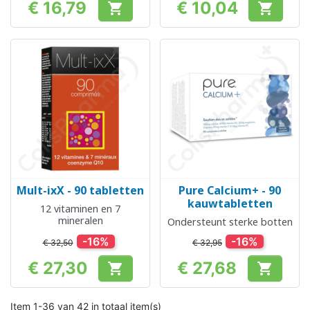
€ 16,79
€ 10,04


Prijs
Prijs
Mult-ixX - 90 tabletten
Pure Calcium+ - 90
kauwtabletten
12 vitaminen en 7
mineralen
Ondersteunt sterke botten
-16%
-16%
€ 32,50
€ 32,95
€ 27,30
€ 27,68


Prijs
Prijs
Item 1-36 van 42 in totaal item(s)