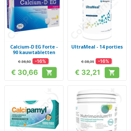
Calcium-D EG Forte -
UltraMeal - 14 porties
90 kauwtabletten
-16%
-16%
€ 36,50
€ 38,35
€ 30,66
€ 32,21


Prijs
Prijs