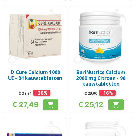
D-Cure Calcium 1000
BariNutrics Calcium
UI - 84 kauwtabletten
2000 mg Citroen - 90
kauwtabletten
-28%
-16%
€ 38,31
€ 29,90
€ 27,49
€ 25,12


Prijs
Prijs