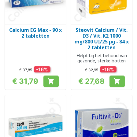
Calcium EG Max - 90 x
Steovit Calcium / Vit.
2 tabletten
D3 / Vit. K2 1000
mg/800 UI/25 µg - 84 x
2 tabletten
Helpt bij het behoud van
gezonde, sterke botten
-16%
-16%
€ 37,85
€ 32,95
€ 31,79
€ 27,68


Prijs
Prijs