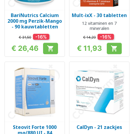
BariNutrics Calcium
Mult-ixX - 30 tabletten
2000 mg Perzik-Mango
12 vitaminen en 7
- 90 kauwtabletten
mineralen
-16%
-16%
€ 31,50
€ 14,20
€ 26,46
€ 11,93


Prijs
Prijs
Steovit Forte 1000
CalDyn - 21 zackjes
mg/880 UI - 84