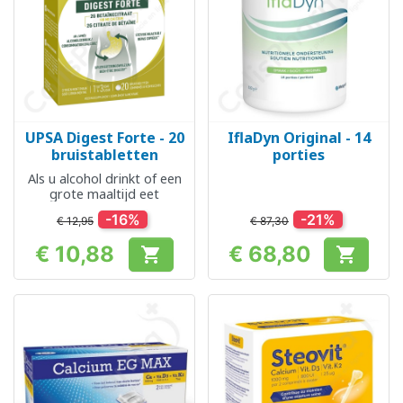
UPSA Digest Forte - 20
IflaDyn Original - 14
bruistabletten
porties
Als u alcohol drinkt of een
grote maaltijd eet
-16%
-21%
€ 12,95
€ 87,30
€ 10,88
€ 68,80


Prijs
Prijs