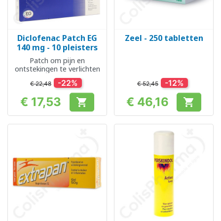
Diclofenac Patch EG
Zeel - 250 tabletten
140 mg - 10 pleisters
Patch om pijn en
ontstekingen te verlichten
-22%
-12%
€ 22,48
€ 52,45
€ 17,53
€ 46,16


Prijs
Prijs