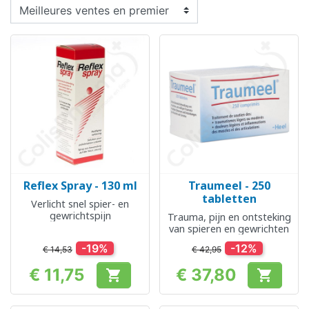
Reflex Spray - 130 ml
Traumeel - 250
tabletten
Verlicht snel spier- en
gewrichtspijn
Trauma, pijn en ontsteking
van spieren en gewrichten
-19%
-12%
€ 14,53
€ 42,95
€ 11,75
€ 37,80


Prijs
Prijs