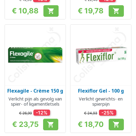
€ 10,88
€ 19,78


Prijs
Prijs
Flexagile - Crème 150 g
Flexiflor Gel - 100 g
Verlicht pijn als gevolg van
Verlicht gewrichts- en
spier- of ligamentletsels
spierpijn
-12%
-25%
€ 26,99
€ 24,93
€ 23,75
€ 18,70


Prijs
Prijs