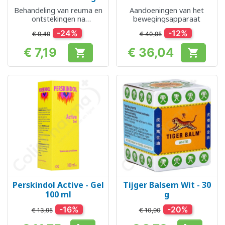
Behandeling van reuma en
Aandoeningen van het
ontstekingen na
bewegingsapparaat
verwondingen
-24%
-12%
€ 9,49
€ 40,95
€ 7,19
€ 36,04


Prijs
Prijs
Perskindol Active - Gel
Tijger Balsem Wit - 30
100 ml
g
-16%
-20%
€ 13,95
€ 10,90