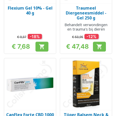
Flexium Gel 10% - Gel
Traumeel
40 g
Diergeneesmiddel -
Gel 250 g
Behandelt verwondingen
en trauma's bij dieren
-18%
-12%
€ 9,37
€ 53,95
€ 7,68
€ 47,48


Prijs
Prijs
CanFlex Forte CBD 1000
Tijger Balsem Neck &