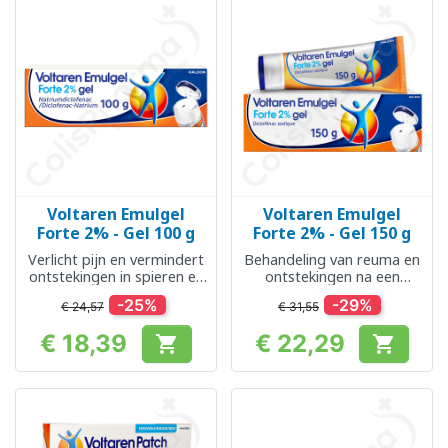
Voltaren Emulgel
Voltaren Emulgel
Forte 2% - Gel 100 g
Forte 2% - Gel 150 g
Verlicht pijn en vermindert
Behandeling van reuma en
ontstekingen in spieren en
ontstekingen na een
gewrichten
blessure
-25%
-29%
€ 24,57
€ 31,55
€ 18,39
€ 22,29


Prijs
Prijs