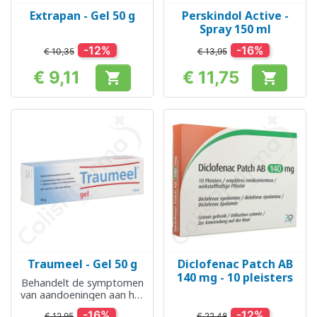
Extrapan - Gel 50 g
Perskindol Active -
Spray 150 ml
-12%
-16%
€ 10,35
€ 13,95
€ 9,11
€ 11,75


Prijs
Prijs
Traumeel - Gel 50 g
Diclofenac Patch AB
140 mg - 10 pleisters
Behandelt de symptomen
van aandoeningen aan het
bewegingsapparaat
-16%
-12%
€ 12,95
€ 22,48