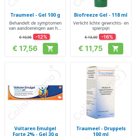
Traumeel - Gel 100 g
Biofreeze Gel - 118 ml
Behandelt de symptomen
Verlicht lichte gewrichts- en
van aandoeningen aan het
spierpijn
bewegingsapparaat
-12%
-16%
€ 19,95
€ 13,99
€ 17,56
€ 11,75


Prijs
Prijs
Voltaren Emulgel
Traumeel - Druppels
Forte 2% - Gel 30 g
100 ml