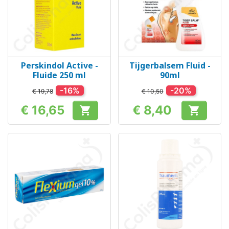
Perskindol Active -
Tijgerbalsem Fluid -
Fluide 250 ml
90ml
-16%
-20%
€ 19,78
€ 10,50
€ 16,65
€ 8,40


Prijs
Prijs