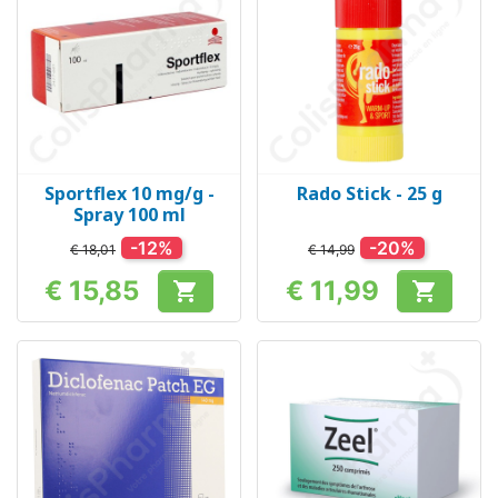
Sportflex 10 mg/g -
Rado Stick - 25 g
Spray 100 ml
-12%
-20%
€ 18,01
€ 14,99
€ 15,85
€ 11,99


Prijs
Prijs