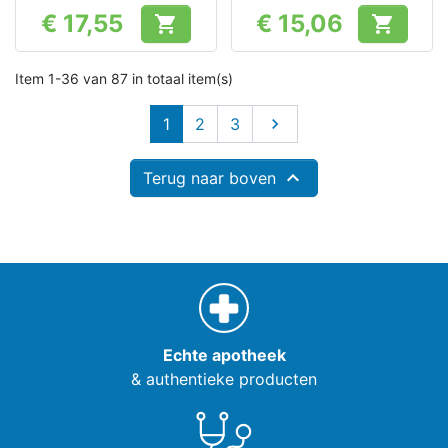
€ 17,55
€ 15,06


Prijs
Prijs
Item 1-36 van 87 in totaal item(s)
Volgende
1
2
3


Terug naar boven
Echte apotheek
& authentieke producten