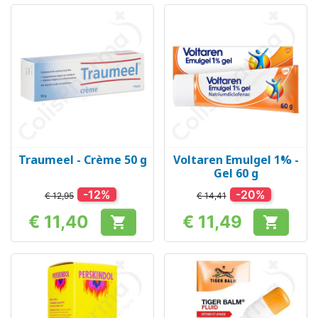
Traumeel - Crème 50 g
Voltaren Emulgel 1% -
Gel 60 g
-12%
-20%
€ 12,95
€ 14,41
€ 11,40
€ 11,49


Prijs
Prijs