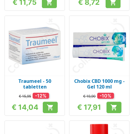
€ 11,75
€ 8,72


Prijs
Prijs
Traumeel - 50
Chobix CBD 1000 mg -
tabletten
Gel 120 ml
-12%
-10%
€ 15,95
€ 19,90
€ 14,04
€ 17,91


Prijs
Prijs