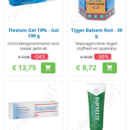
Flexium Gel 10% - Gel
Tijger Balsem Red - 30
100 g
g
Ontstekingsremmend voor
Massagecrème tegen
lokaal gebruik
stijfheid en spanning
-24%
-20%
€ 17,98
€ 10,90
€ 13,75
€ 8,72


Prijs
Prijs