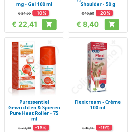
mg - Gel 100 ml
Shoulder - 50 g
-10%
-20%
€ 24,90
€ 10,50
€ 22,41
€ 8,40


Prijs
Prijs
Puressentiel
Flexicream - Crème
Gewrichten & Spieren
100 ml
Pure Heat Roller - 75
ml
-16%
-19%
€ 20,90
€ 18,50