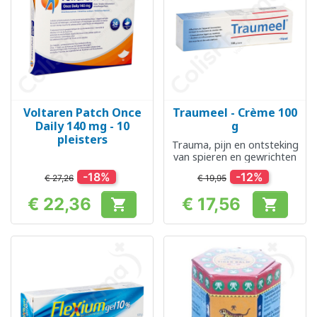
Voltaren Patch Once
Traumeel - Crème 100
Daily 140 mg - 10
g
pleisters
Trauma, pijn en ontsteking
van spieren en gewrichten
-18%
-12%
€ 27,26
€ 19,95
€ 22,36
€ 17,56


Prijs
Prijs