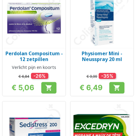
Perdolan Compositum -
Physiomer Mini -
12 zetpillen
Neusspray 20 ml
Verlicht pijn en koorts
-26%
-35%
€ 6,84
€ 9,99
€ 5,06
€ 6,49


Prijs
Prijs