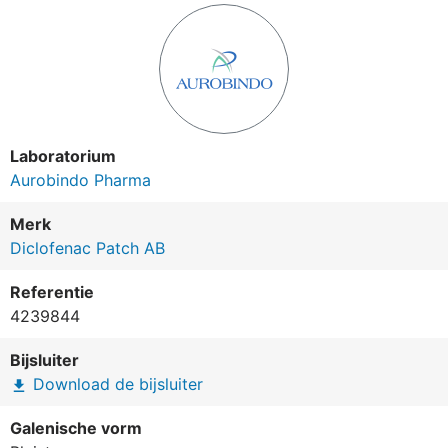
Laboratorium
Aurobindo Pharma
Merk
Diclofenac Patch AB
Referentie
4239844
Bijsluiter
Download de bijsluiter
file_download
Galenische vorm