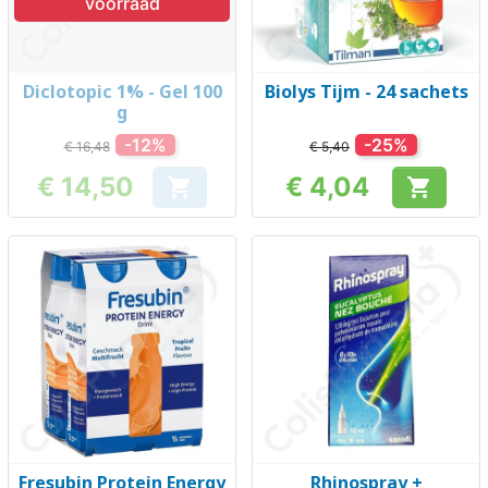
voorraad
Diclotopic 1% - Gel 100
Biolys Tijm - 24 sachets
g
-12%
-25%
€ 16,48
€ 5,40
€ 14,50
€ 4,04


Prijs
Prijs
Fresubin Protein Energy
Rhinospray +