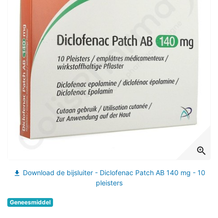
zoom_in
Download de bijsluiter - Diclofenac Patch AB 140 mg - 10
file_download
pleisters
Geneesmiddel