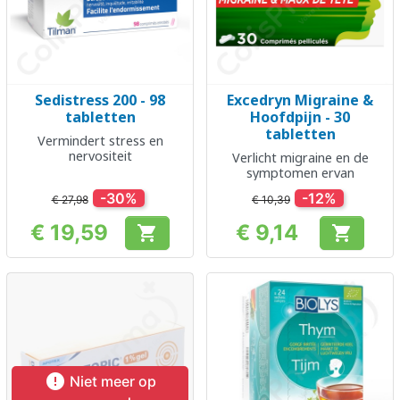
Sedistress 200 - 98
Excedryn Migraine &
tabletten
Hoofdpijn - 30
tabletten
Vermindert stress en
nervositeit
Verlicht migraine en de
symptomen ervan
-30%
-12%
€ 27,98
€ 10,39
€ 19,59
€ 9,14


Prijs
Prijs

Niet meer op