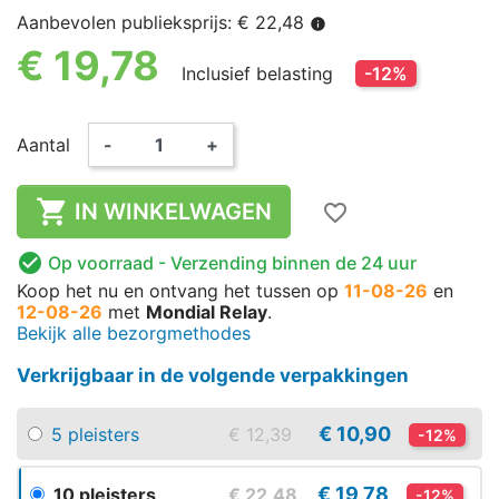
Aanbevolen publieksprijs: € 22,48
info
€ 19,78
Inclusief belasting
-12%
Aantal
-
+

IN WINKELWAGEN
favorite_border

Op voorraad
- Verzending binnen de 24 uur
Koop het nu
en ontvang het
tussen op
11-08-26
en
12-08-26
met
Mondial Relay
.
Bekijk alle bezorgmethodes
Verkrijgbaar in de volgende verpakkingen
€ 10,90
5 pleisters
€ 12,39
-12%
€ 19,78
10 pleisters
€ 22,48
-12%