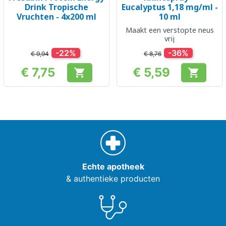
Drink Tropische
Eucalyptus 1,18 mg/ml -
Vruchten - 4x200 ml
10 ml
Maakt een verstopte neus
vrij
-22%
-36%
€ 9,94
€ 8,76
€ 7,75
€ 5,59


Prijs
Prijs
Echte apotheek
& authentieke producten