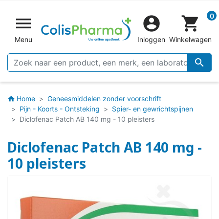
0


shopping_cart
Menu
Inloggen
Winkelwagen

Home
Geneesmiddelen zonder voorschrift
home
Pijn - Koorts - Ontsteking
Spier- en gewrichtspijnen
Diclofenac Patch AB 140 mg - 10 pleisters
Diclofenac Patch AB 140 mg -
10 pleisters