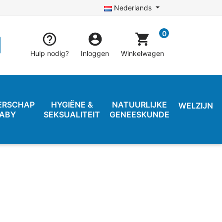
Nederlands
0


shopping_cart
Hulp nodig?
Inloggen
Winkelwagen
ERSCHAP
HYGIËNE &
NATUURLIJKE
WELZIJN
BABY
SEKSUALITEIT
GENEESKUNDE