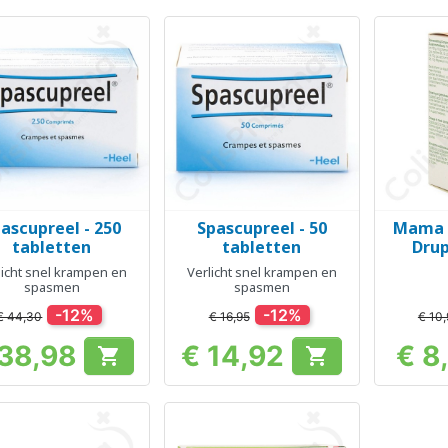
ascupreel - 250
Spascupreel - 50
Mama N
Snel bekijken
Snel bekijken
Sn



tabletten
tabletten
Drup
licht snel krampen en
Verlicht snel krampen en
spasmen
spasmen
-12%
-12%
€ 44,30
€ 16,95
€ 10,
 38,98
€ 14,92
€ 8


Prijs
Prijs