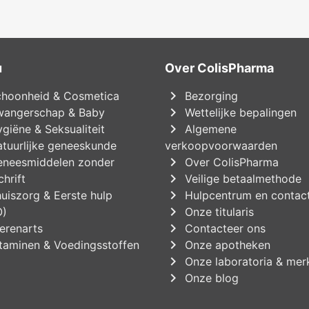
u
Over ColisPharma
chevron_right
hoonheid & Cosmetica
Bezorging
chevron_right
angerschap & Baby
Wettelijke bepalingen
chevron_right
giëne & Seksualiteit
Algemene
tuurlijke geneeskunde
verkoopvoorwaarden
chevron_right
neesmiddelen zonder
Over ColisPharma
chevron_right
hrift
Veilige betaalmethode
chevron_right
uiszorg & Eerste hulp
Hulpcentrum en contac
chevron_right
O)
Onze titularis
chevron_right
erenarts
Contacteer ons
chevron_right
taminen & Voedingsstoffen
Onze apotheken
chevron_right
Onze laboratoria & mer
chevron_right
Onze blog