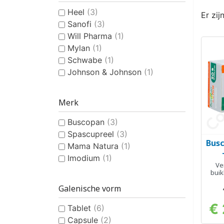
Heel
(3)
Er zij
Sanofi
(3)
Will Pharma
(1)
Mylan
(1)
Schwabe
(1)
Johnson & Johnson
(1)
Merk
Buscopan
(3)
Spascupreel
(3)
Busc
Mama Natura
(1)
Imodium
(1)
Ve
bui
Galenische vorm
€
Tablet
(6)
Capsule
(2)