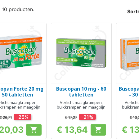
n 10 producten.
Sort
opan Forte 20 mg
Buscopan 10 mg - 60
Buscopa
Snel bekijken
Snel bekijken
Sn



- 50 tabletten
tabletten
- 30
rlicht maagkrampen,
Verlicht maagkrampen,
Verlic
kkrampen en maagpijn
buikkrampen en maagpijn
buikkram
-25%
-21%
€ 26,71
€ 17,27
€ 18,
 20,03
€ 13,64
€ 1


Prijs
Prijs