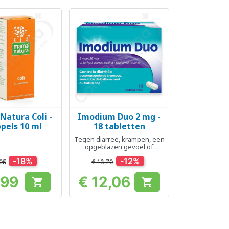
atura Coli -
Imodium Duo 2 mg -
el bekijken
Snel bekijken

pels 10 ml
18 tabletten
Tegen diarree, krampen, een
opgeblazen gevoel of
winderigheid
-18%
-12%
95
€ 13,70
,99
€ 12,06


Prijs
Prijs