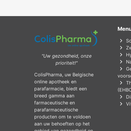
Men
chevron_right
Sc
chevron_right
Zw
chevron_right
Hy
"Uw gezondheid, onze
chevron_right
Na
prioriteit!"
chevron_right
Ge
ColisPharma, uw Belgische
voorsc
online apotheek en
chevron_right
Th
parafarmacie, biedt een
(EHB
breed gamma aan
chevron_right
Di
farmaceutische en
chevron_right
Vi
parafarmaceutische
producten om te voldoen
aan uw behoeften op het
gebied van gezondheid en