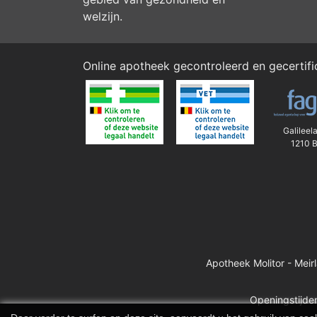
welzijn.
Online apotheek gecontroleerd en gecertif
Galileel
1210 B
Apotheek Molitor - Meir
Openingstijden