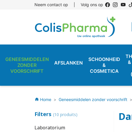
Neem contact op
|
Volg ons op
TH
GENEESMIDDELEN
SCHOONHEID
&
AFSLANKEN
ZONDER
&
VOORSCHRIFT
COSMETICA
Home
Geneesmiddelen zonder voorschrift
home
Da
Filters
(10 produits)
Laboratorium