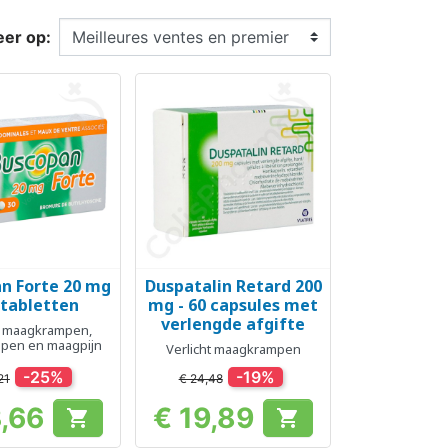
eer op:
n Forte 20 mg
Duspatalin Retard 200
el bekijken
Snel bekijken

 tabletten
mg - 60 capsules met
verlengde afgifte
ht maagkrampen,
pen en maagpijn
Verlicht maagkrampen
-25%
-19%
21
€ 24,48
3,66
€ 19,89


Prijs
Prijs