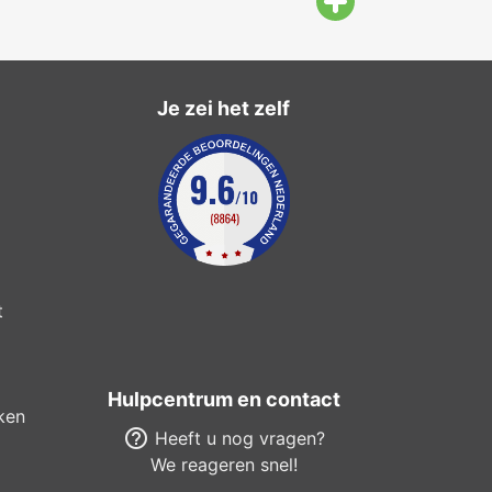
Je zei het zelf
t
Hulpcentrum en contact
ken
help_outline
Heeft u nog vragen?
We reageren snel!