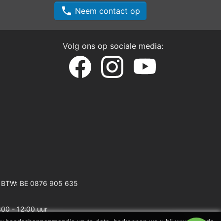
phone
Neem contact op
Volg ons op sociale media:
 BTW: BE 0876 905 635
:00 - 12:00 uur