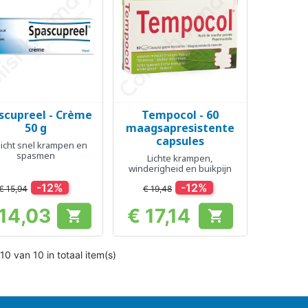
scupreel - Crème
Tempocol - 60
Snel bekijken
Snel bekijken


50 g
maagsapresistente
capsules
licht snel krampen en
spasmen
Lichte krampen,
winderigheid en buikpijn
-12%
-12%
€ 15,94
€ 19,48
 14,03
€ 17,14


Prijs
Prijs
10 van 10 in totaal item(s)