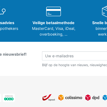
tsadvies
Veilige betaalmethode
Snelle 
apothekers
MasterCard, Visa,
iDeal,
binnen
overboeking, ...
werk
ze nieuwsbrief!
Blijf op de hoogte van nieuws, nieuwighe