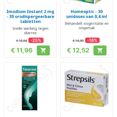
Imodium Instant 2 mg
Homeoptic - 30
- 30 orodispergeerbare
unidoses van 0,4 ml
tabletten
Behandelt oogirritatie en
ongemak
Snelle werking tegen
diarree
-25%
-16%
€ 15,94
€ 14,90
€ 11,96
€ 12,52


Prijs
Prijs