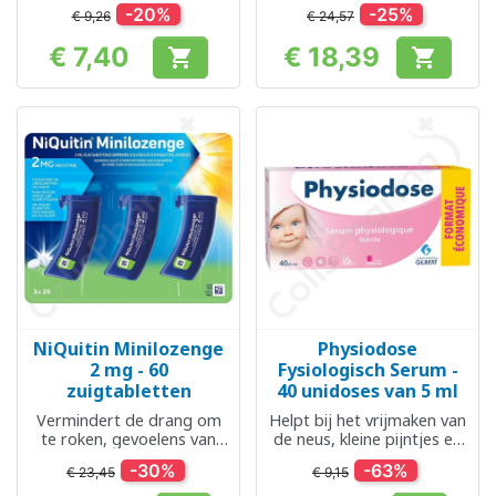
gewrichten
-20%
-25%
€ 9,26
€ 24,57
€ 7,40
€ 18,39


Prijs
Prijs
NiQuitin Minilozenge
Physiodose
2 mg - 60
Fysiologisch Serum -
zuigtabletten
40 unidoses van 5 ml
Vermindert de drang om
Helpt bij het vrijmaken van
te roken, gevoelens van
de neus, kleine pijntjes en
ongemak en
kwaaltjes
-30%
-63%
€ 23,45
€ 9,15
prikkelbaarheid