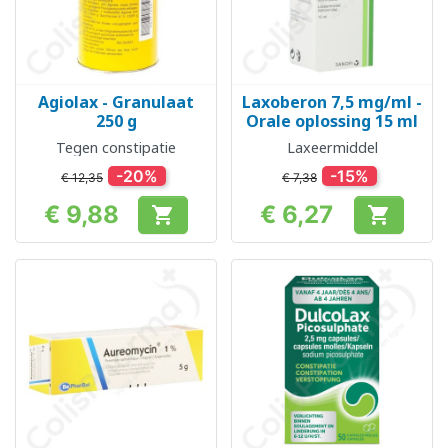
Agiolax - Granulaat
Laxoberon 7,5 mg/ml -
250 g
Orale oplossing 15 ml
Tegen constipatie
Laxeermiddel
-20%
-15%
€ 12,35
€ 7,38
€ 9,88
€ 6,27


Prijs
Prijs