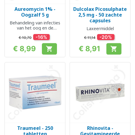
Aureomycin 1% -
Dulcolax Picosulphate
Oogzalf 5 g
2,5 mg - 50 zachte
capsules
Behandeling van infecties
van het oog en de
Laxeermiddel
slijmvliezen ervan
-16%
-20%
€ 10,70
€ 11,14
€ 8,99
€ 8,91


Prijs
Prijs
Traumeel - 250
Rhinovita -
tabletten
Gevitamineerde