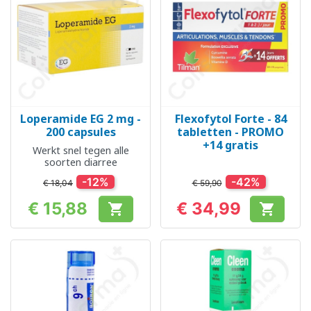
Loperamide EG 2 mg -
Flexofytol Forte - 84
200 capsules
tabletten - PROMO
+14 gratis
Werkt snel tegen alle
soorten diarree
-12%
-42%
€ 18,04
€ 59,90
€ 15,88
€ 34,99


Prijs
Prijs