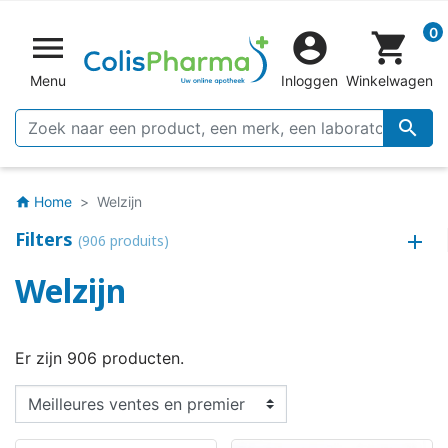
0


shopping_cart
Menu
Inloggen
Winkelwagen

Home
Welzijn
home
Filters
(906 produits)
Welzijn
Er zijn 906 producten.