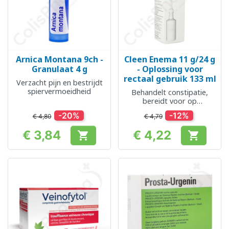
Arnica Montana 9ch -
Cleen Enema 11 g/24 g
Granulaat 4 g
- Oplossing voor
rectaal gebruik 133 ml
Verzacht pijn en bestrijdt
spiervermoeidheid
Behandelt constipatie,
bereidt voor op
endoscopische
-20%
-12%
€ 4,80
€ 4,79
onderzoeken en
bevallingen
€ 3,84
€ 4,22


Prijs
Prijs