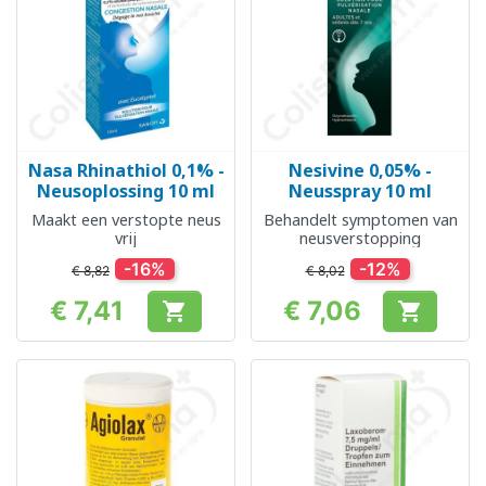
Nasa Rhinathiol 0,1% -
Nesivine 0,05% -
Neusoplossing 10 ml
Neusspray 10 ml
Maakt een verstopte neus
Behandelt symptomen van
vrij
neusverstopping
-16%
-12%
€ 8,82
€ 8,02
€ 7,41
€ 7,06


Prijs
Prijs