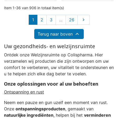
Item 1-36 van 906 in totaal item(s)
Volgende
1
2
3
…
26


Terug naar boven
Uw gezondheids- en welzijnsruimte
Ontdek onze Welzijnsruimte op Colispharma. Hier
verzamelen wij producten die zijn ontworpen om uw
comfort te verbeteren, uw vitaliteit te ondersteunen en
u te helpen zich elke dag beter te voelen.
Onze oplossingen voor al uw behoeften
Ontspanning en rust
Neem een pauze en gun uzelf een moment van rust.
Onze
ontspanningsproducten
, gemaakt van
natuurlijke ingrediënten
, helpen bij het
verminderen