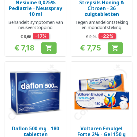
Nesivine 0,025%
Strepsils Honing &
Pediatrie - Neusspray
Citroen - 36
10 ml
zuigtabletten
Behandelt symptomen van
Tegen amandelontsteking
neusverstopping
en mondontsteking
-17%
-22%
€ 8,65
€ 9,94
€ 7,18
€ 7,75


Prijs
Prijs
Daflon 500 mg - 180
Voltaren Emulgel
tabletten
Forte 2% - Gel 150 g