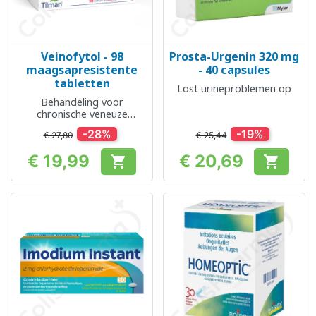
Veinofytol - 98
Prosta-Urgenin 320 mg
maagsapresistente
- 40 capsules
tabletten
Lost urineproblemen op
Behandeling voor
chronische veneuze
insufficiëntie
-28%
-19%
€ 27,80
€ 25,44
€ 19,99
€ 20,69


Prijs
Prijs