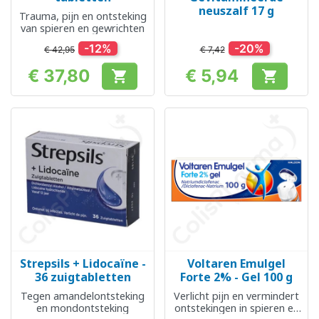
neuszalf 17 g
Trauma, pijn en ontsteking
van spieren en gewrichten
-12%
-20%
€ 42,95
€ 7,42
€ 37,80
€ 5,94


Prijs
Prijs
Strepsils + Lidocaïne -
Voltaren Emulgel
36 zuigtabletten
Forte 2% - Gel 100 g
Tegen amandelontsteking
Verlicht pijn en vermindert
en mondontsteking
ontstekingen in spieren en