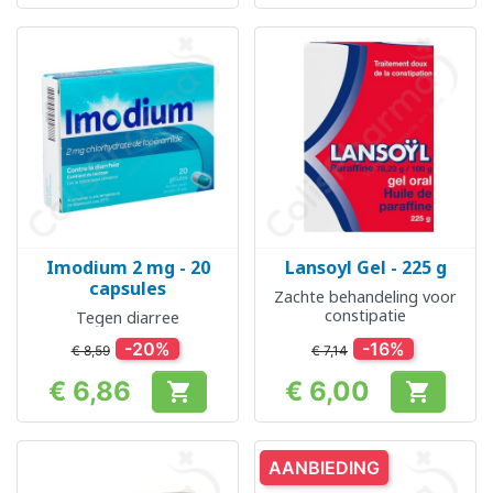
Imodium 2 mg - 20
Lansoyl Gel - 225 g
capsules
Zachte behandeling voor
constipatie
Tegen diarree
-20%
-16%
€ 8,59
€ 7,14
€ 6,86
€ 6,00


Prijs
Prijs
AANBIEDING