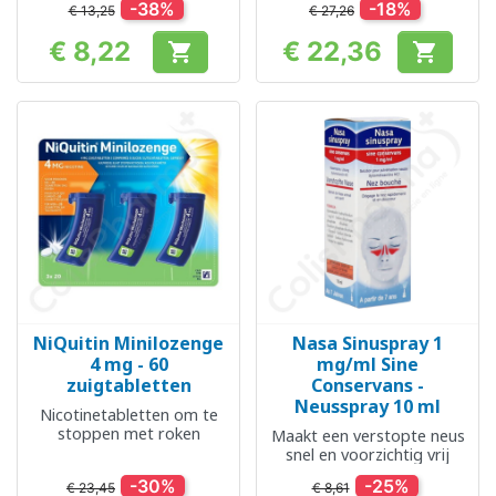
-38%
-18%
€ 13,25
€ 27,26
€ 8,22
€ 22,36


Prijs
Prijs
NiQuitin Minilozenge
Nasa Sinuspray 1
4 mg - 60
mg/ml Sine
zuigtabletten
Conservans -
Neusspray 10 ml
Nicotinetabletten om te
stoppen met roken
Maakt een verstopte neus
snel en voorzichtig vrij
-30%
-25%
€ 23,45
€ 8,61