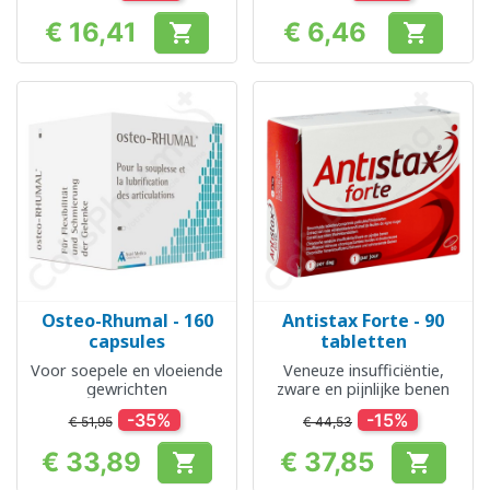
€ 16,41
€ 6,46


Prijs
Prijs
Osteo-Rhumal - 160
Antistax Forte - 90
capsules
tabletten
Voor soepele en vloeiende
Veneuze insufficiëntie,
gewrichten
zware en pijnlijke benen
-35%
-15%
€ 51,95
€ 44,53
€ 33,89
€ 37,85


Prijs
Prijs