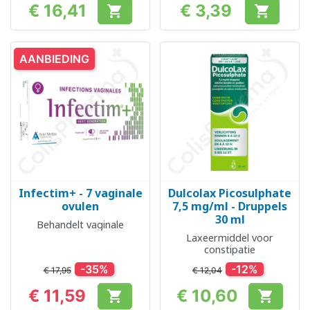
€ 16,41
€ 3,39


Prijs
Prijs
AANBIEDING
Infectim+ - 7 vaginale
Dulcolax Picosulphate
ovulen
7,5 mg/ml - Druppels
30 ml
Behandelt vaginale
Laxeermiddel voor
constipatie
-35%
-12%
€ 17,95
€ 12,04
€ 11,59
€ 10,60


Prijs
Prijs