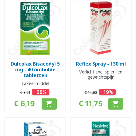
Dulcolax Bisacodyl 5
Reflex Spray - 130 ml
mg - 40 omhulde
Verlicht snel spier- en
tabletten
gewrichtspijn
Laxeermiddel
-28%
-19%
€ 8,61
€ 14,53
€ 6,19
€ 11,75


Prijs
Prijs