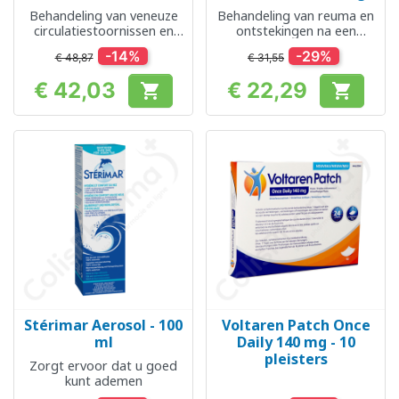
Behandeling van veneuze
Behandeling van reuma en
circulatiestoornissen en
ontstekingen na een
aambeien
blessure
-14%
-29%
€ 48,87
€ 31,55
€ 42,03
€ 22,29


Prijs
Prijs
Stérimar Aerosol - 100
Voltaren Patch Once
ml
Daily 140 mg - 10
pleisters
Zorgt ervoor dat u goed
kunt ademen