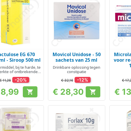
actulose EG 670
Movicol Unidose - 50
Microla
Snel bekijken
Snel bekijken
Sn



l - Siroop 500 ml
sachets van 25 ml
voor re
middel, bij te harde, te
Drinkbare oplossing tegen
erkte of ontbrekende
constipatie
ontlasting
-20%
-12%
€ 11,26
€ 32,16
€ 17,
 8,99
€ 28,30
€ 1


Prijs
Prijs