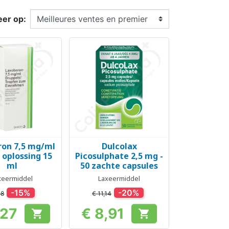
eer op:
ron 7,5 mg/ml
Dulcolax
el bekijken
Snel bekijken

 oplossing 15
Picosulphate 2,5 mg -
ml
50 zachte capsules
xeermiddel
Laxeermiddel
-15%
-20%
38
€ 11,14
,27
€ 8,91


Prijs
Prijs