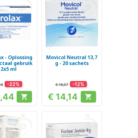
x - Oplossing
Movicol Neutral 13,7
el bekijken
Snel bekijken

ctaal gebruik
g - 20 sachets
12x5 ml
-22%
-12%
24
€ 16,07
3,44
€ 14,14


Prijs
Prijs