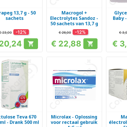
rapeg 13,7 g - 50
Macrogol +
Glyce
Snel bekijken
Snel bekijken
Sn



sachets
Electrolytes Sandoz -
Baby -
50 sachets van 13,7 g
-12%
-12%
€ 23,00
€ 26,00
€ 3,
 20,24
€ 22,88
€ 3


Prijs
Prijs
ctulose Teva 670
Microlax - Oplossing
Ma
Snel bekijken
Snel bekijken
Sn



ml - Drank 500 ml
voor rectaal gebruik
électrol