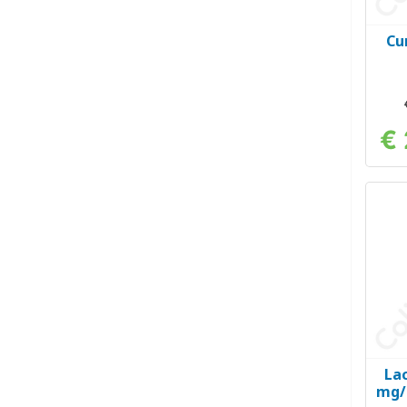
Cu
€
La
mg/