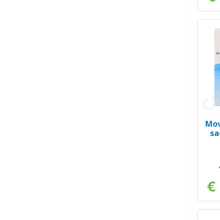
Mov
sa
€