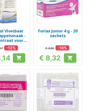
ol Vloeibaar
Forlax Junior 4 g - 20
el bekijken
Snel bekijken

appelsmaak -
sachets
ntraat voor
nk 500 ml
-12%
-16%
07
€ 9,90
4,14
€ 8,32


Prijs
Prijs