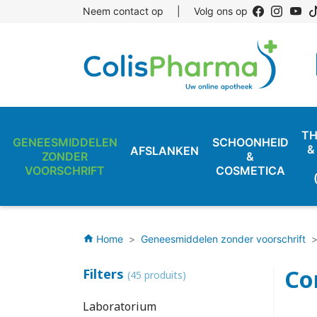
Neem contact op
|
Volg ons op
TH
GENEESMIDDELEN
SCHOONHEID
&
AFSLANKEN
ZONDER
&
VOORSCHRIFT
COSMETICA
Home
Geneesmiddelen zonder voorschrift
home
Co
Filters
(45 produits)
Laboratorium