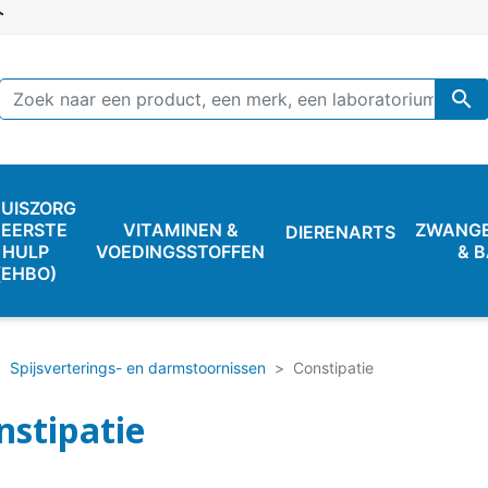

UISZORG
 EERSTE
VITAMINEN &
ZWANG
DIERENARTS
HULP
VOEDINGSSTOFFEN
& 
(EHBO)
Spijsverterings- en darmstoornissen
Constipatie
nstipatie