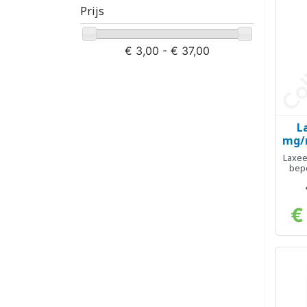
Prijs
€ 3,00 - € 37,00
L
mg/m
Laxeer
bep
€