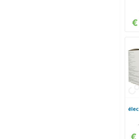
€
élec
€