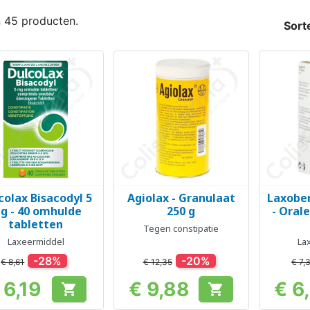
n 45 producten.
Sort
colax Bisacodyl 5
Agiolax - Granulaat
Laxobe
Snel bekijken
Snel bekijken
Sn



g - 40 omhulde
250 g
- Orale
tabletten
Tegen constipatie
Laxeermiddel
La
-28%
-20%
€ 8,61
€ 12,35
€ 7,
 6,19
€ 9,88
€ 6


Prijs
Prijs