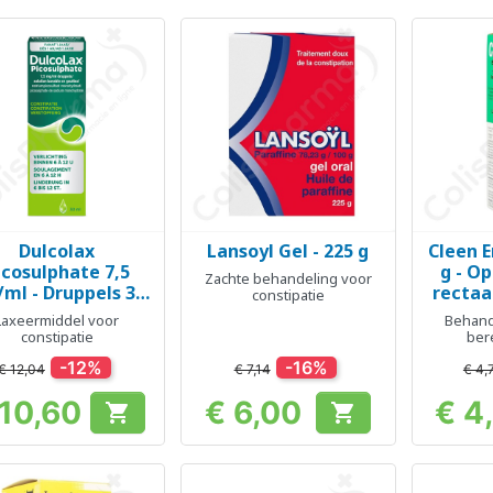
Dulcolax
Lansoyl Gel - 225 g
Cleen 
Snel bekijken
Snel bekijken
Sn



icosulphate 7,5
g - Op
Zachte behandeling voor
ml - Druppels 30
rectaa
constipatie
ml
Laxeermiddel voor
Behande
constipatie
ber
end
-12%
-16%
onderzoek
€ 12,04
€ 7,14
€ 4,
 10,60
€ 6,00
€ 4


Prijs
Prijs