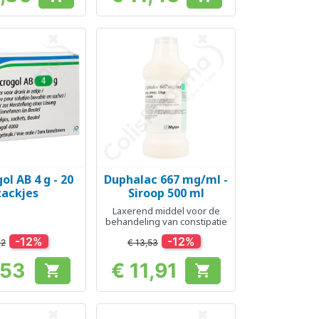
Prijs
Prijs
l AB 4 g - 20
Duphalac 667 mg/ml -
el bekijken
Snel bekijken

zackjes
Siroop 500 ml
Laxerend middel voor de
behandeling van constipatie
-12%
-12%
42
€ 13,53
,53
€ 11,91


Prijs
Prijs