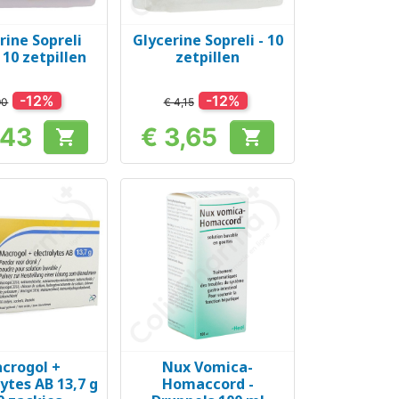
rine Sopreli
Glycerine Sopreli - 10
el bekijken
Snel bekijken

 10 zetpillen
zetpillen
-12%
-12%
90
€ 4,15
,43
€ 3,65


Prijs
Prijs
crogol +
Nux Vomica-
el bekijken
Snel bekijken

ytes AB 13,7 g
Homaccord -