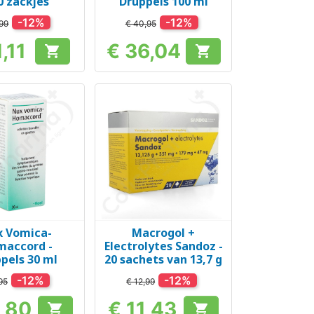
50 zackjes
Druppels 100 ml
-12%
-12%
,99
€ 40,95
,11
€ 36,04


Prijs
Prijs
x Vomica-
Macrogol +
el bekijken
Snel bekijken

accord -
Electrolytes Sandoz -
pels 30 ml
20 sachets van 13,7 g
-12%
-12%
95
€ 12,99
5,80
€ 11,43

