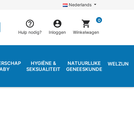
Nederlands
0


shopping_cart
Hulp nodig?
Inloggen
Winkelwagen
ERSCHAP
HYGIËNE &
NATUURLIJKE
WELZIJN
BABY
SEKSUALITEIT
GENEESKUNDE