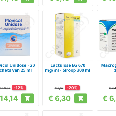
Prijs
Prijs
icol Unidose - 20
Lactulose EG 670
Macrogo
Snel bekijken
Snel bekijken
Sn



chets van 25 ml
mg/ml - Siroop 300 ml
-12%
-20%
€ 16,07
€ 7,87
€ 7,
 14,14
€ 6,30
€ 6


Prijs
Prijs