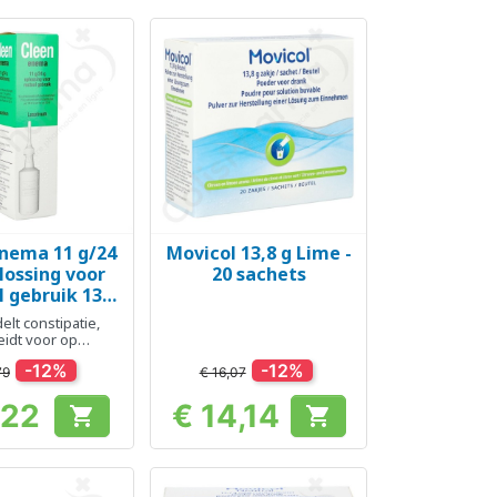
Enema 11 g/24
Movicol 13,8 g Lime -
el bekijken
Snel bekijken

lossing voor
20 sachets
l gebruik 133
ml
lt constipatie,
eidt voor op
oscopische
-12%
-12%
en en bevallingen
79
€ 16,07
,22
€ 14,14


Prijs
Prijs