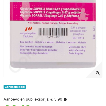
zoom_in
Geneesmiddel
Aanbevolen publieksprijs: € 3,90
info