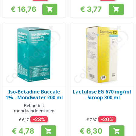
€ 16,76
€ 3,77


Prijs
Prijs
Iso-Betadine Buccale
Lactulose EG 670 mg/ml
1% - Mondwater 200 ml
- Siroop 300 ml
Behandelt
mondaandoeningen
-23%
-20%
€ 6,17
€ 7,87
€ 4,78
€ 6,30


Prijs
Prijs