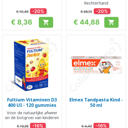
Rechterhand
-20%
-20%
€ 10,45
€ 56,10
€ 8,36
€ 44,88


Prijs
Prijs
Fultium Vitaminen D3
Elmex Tandpasta Kind -
400 UI - 120 gummies
50 ml
Voor de natuurlijke afweer
en de botgroei van kinderen
-16%
-16%
€ 19,95
€ 4,49