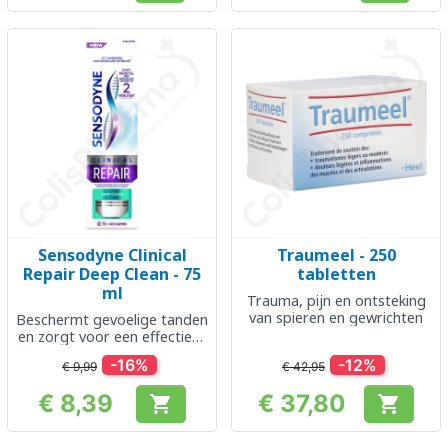
Sensodyne Clinical
Traumeel - 250
Repair Deep Clean - 75
tabletten
ml
Trauma, pijn en ontsteking
van spieren en gewrichten
Beschermt gevoelige tanden
en zorgt voor een effectieve
reiniging
-16%
-12%
€ 9,99
€ 42,95
€ 8,39
€ 37,80


Prijs
Prijs