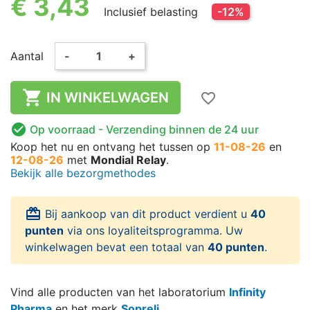
€ 3,43
Inclusief belasting
-12%
Aantal
-
+

IN WINKELWAGEN
favorite_border

Op voorraad
- Verzending binnen de 24 uur
Koop het nu
en ontvang het
tussen op
11-08-26
en
12-08-26
met
Mondial Relay
.
Bekijk alle bezorgmethodes
card_giftcard
Bij aankoop van dit product verdient u
40
punten
via ons loyaliteitsprogramma. Uw
winkelwagen bevat een totaal van
40 punten
.
Vind alle producten van het laboratorium
Infinity
Pharma
en het merk
Sopreli