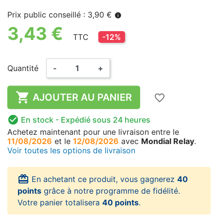
Prix public conseillé : 3,90 €
info
3,43 €
TTC
-12%
Quantité
-
+

AJOUTER AU PANIER
favorite_border

En stock
- Expédié sous 24 heures
Achetez maintenant
pour une livraison
entre le
11/08/2026
et le
12/08/2026
avec
Mondial Relay
.
Voir toutes les options de livraison
card_giftcard
En achetant ce produit, vous gagnerez
40
points
grâce à notre programme de fidélité.
Votre panier totalisera
40 points
.