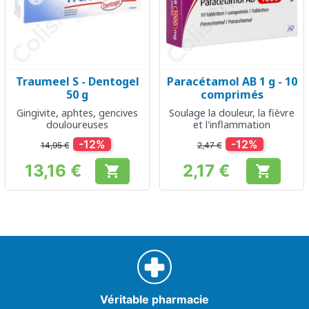
Traumeel S - Dentogel
Paracétamol AB 1 g - 10
50 g
comprimés
Gingivite, aphtes, gencives
Soulage la douleur, la fièvre
douloureuses
et l'inflammation
-12%
-12%
14,95 €
2,47 €
13,16 €
2,17 €


Prix
Prix
Véritable pharmacie