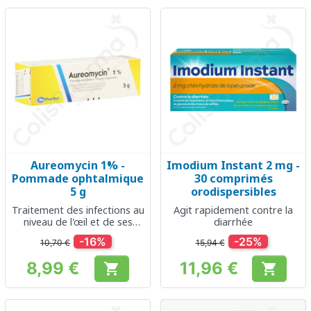
Aureomycin 1% -
Imodium Instant 2 mg -
Pommade ophtalmique
30 comprimés
5 g
orodispersibles
Traitement des infections au
Agit rapidement contre la
niveau de l'œil et de ses
diarrhée
muqueuses
-16%
-25%
10,70 €
15,94 €
8,99 €
11,96 €


Prix
Prix