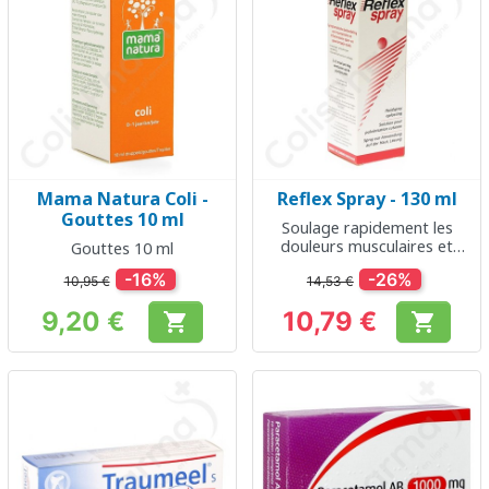
Mama Natura Coli -
Reflex Spray - 130 ml
Gouttes 10 ml
Soulage rapidement les
douleurs musculaires et
Gouttes 10 ml
articulaires
-16%
-26%
10,95 €
14,53 €
9,20 €
10,79 €


Prix
Prix