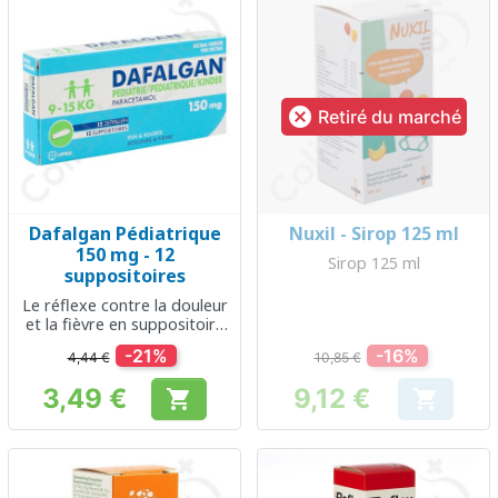

Retiré du marché
Dafalgan Pédiatrique
Nuxil - Sirop 125 ml
150 mg - 12
Sirop 125 ml
suppositoires
Le réflexe contre la douleur
et la fièvre en suppositoire
pour enfant
-21%
-16%
4,44 €
10,85 €
3,49 €
9,12 €


Prix
Prix