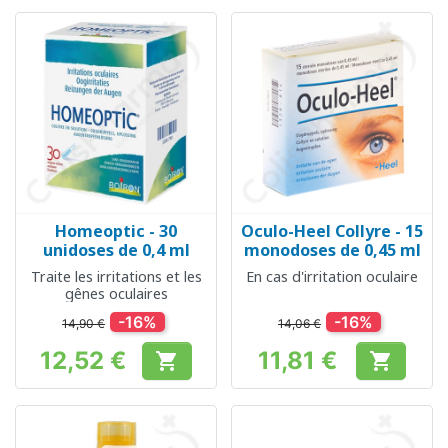
Homeoptic - 30
Oculo-Heel Collyre - 15
unidoses de 0,4 ml
monodoses de 0,45 ml
Traite les irritations et les
En cas d'irritation oculaire
gênes oculaires
-16%
-16%
14,90 €
14,06 €
12,52 €
11,81 €


Prix
Prix