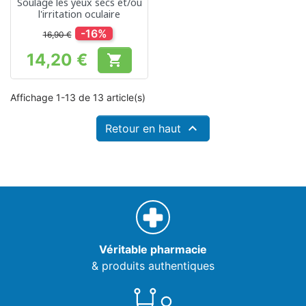
Soulage les yeux secs et/ou
l'irritation oculaire
-16%
16,90 €
14,20 €

Prix
Affichage 1-13 de 13 article(s)

Retour en haut
Véritable pharmacie
& produits authentiques