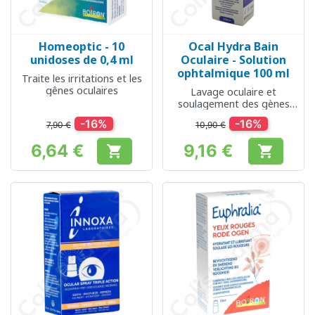
Homeoptic - 10
Ocal Hydra Bain
unidoses de 0,4 ml
Oculaire - Solution
ophtalmique 100 ml
Traite les irritations et les
gênes oculaires
Lavage oculaire et
soulagement des gènes
oculaires
-16%
-16%
7,90 €
10,90 €
6,64 €
9,16 €


Prix
Prix