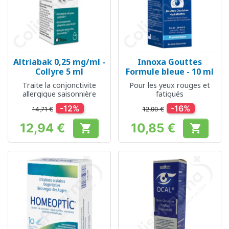
Altriabak 0,25 mg/ml -
Innoxa Gouttes
Collyre 5 ml
Formule bleue - 10 ml
Traite la conjonctivite
Pour les yeux rouges et
allergique saisonnière
fatigués
-12%
-16%
14,71 €
12,90 €
12,94 €
10,85 €


Prix
Prix