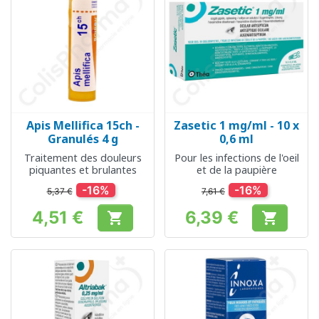
Apis Mellifica 15ch -
Zasetic 1 mg/ml - 10 x
Granulés 4 g
0,6 ml
Traitement des douleurs
Pour les infections de l'oeil
piquantes et brulantes
et de la paupière
-16%
-16%
5,37 €
7,61 €
4,51 €
6,39 €


Prix
Prix