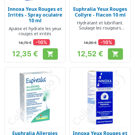
Innoxa Yeux Rouges et
Euphralia Yeux Rouges
Irrités - Spray oculaire
Collyre - Flacon 10 ml
10 ml
Hydratant et lubrifiant.
Soulage les rougeurs
Apaise et hydrate les yeux
oculaires
rouges et irrités
-16%
-16%
14,70 €
14,90 €
12,35 €
12,52 €


Prix
Prix
Euphralia Allergies
Innoxa Yeux Rouges et