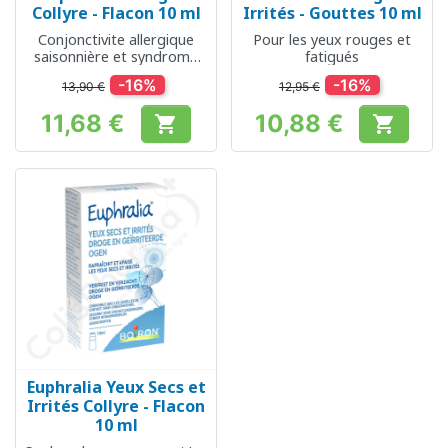
Collyre - Flacon 10 ml
Irrités - Gouttes 10 ml
Conjonctivite allergique
Pour les yeux rouges et
saisonnière et syndrome
fatigués
de l'oeil sec
-16%
-16%
13,90 €
12,95 €
11,68 €
10,88 €


Prix
Prix
Euphralia Yeux Secs et
Irrités Collyre - Flacon
10 ml