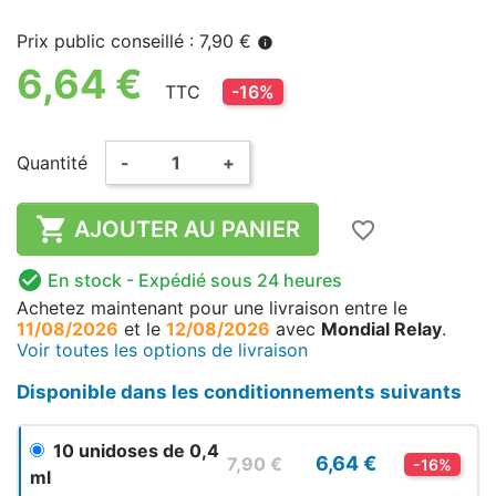
Prix public conseillé : 7,90 €
info
6,64 €
TTC
-16%
Quantité
-
+

AJOUTER AU PANIER
favorite_border

En stock
- Expédié sous 24 heures
Achetez maintenant
pour une livraison
entre le
11/08/2026
et le
12/08/2026
avec
Mondial Relay
.
Voir toutes les options de livraison
Disponible dans les conditionnements suivants
10 unidoses de 0,4
6,64 €
7,90 €
-16%
ml