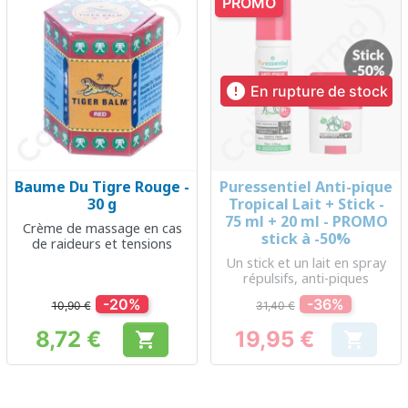
PROMO

En rupture de stock
Baume Du Tigre Rouge -
Puressentiel Anti-pique
30 g
Tropical Lait + Stick -
75 ml + 20 ml - PROMO
Crème de massage en cas
stick à -50%
de raideurs et tensions
Un stick et un lait en spray
répulsifs, anti-piques
-20%
-36%
10,90 €
31,40 €
8,72 €
19,95 €


Prix
Prix