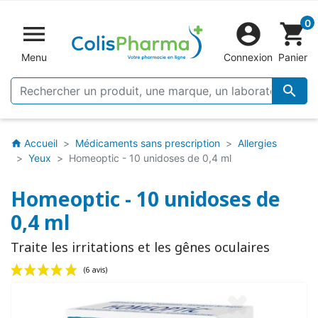
0


shopping_cart
Menu
Connexion
Panier

Accueil
Médicaments sans prescription
Allergies
home
Yeux
Homeoptic - 10 unidoses de 0,4 ml
Homeoptic - 10 unidoses de
0,4 ml
Traite les irritations et les gênes oculaires
(6 avis)