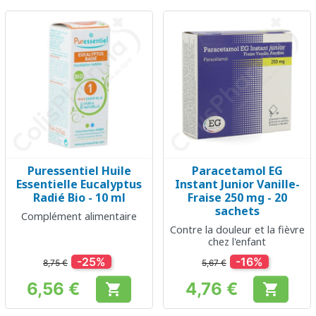
Puressentiel Huile
Paracetamol EG
Essentielle Eucalyptus
Instant Junior Vanille-
Radié Bio - 10 ml
Fraise 250 mg - 20
sachets
Complément alimentaire
Contre la douleur et la fièvre
chez l'enfant
-25%
-16%
8,75 €
5,67 €
6,56 €
4,76 €


Prix
Prix