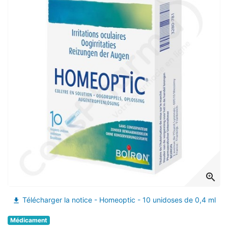
zoom_in
Télécharger la notice - Homeoptic - 10 unidoses de 0,4 ml
file_download
Médicament