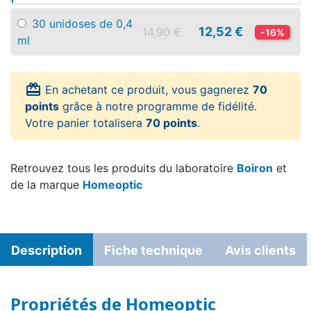
30 unidoses de 0,4
12,52 €
14,90 €
-16%
ml
card_giftcard
En achetant ce produit, vous gagnerez
70
points
grâce à notre programme de fidélité.
Votre panier totalisera
70 points
.
Retrouvez tous les produits du laboratoire
Boiron
et
de la marque
Homeoptic
Description
Fiche technique
Avis clients
Propriétés de Homeoptic