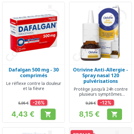
Dafalgan 500 mg - 30
Otrivine Anti-Allergie -
comprimés
Spray nasal 120
pulvérisations
Le réflexe contre la douleur
et la fièvre
Protège jusqu'à 24h contre
plusieurs symptômes
allergiques
-26%
-12%
5,95 €
9,26 €
4,43 €
8,15 €


Prix
Prix