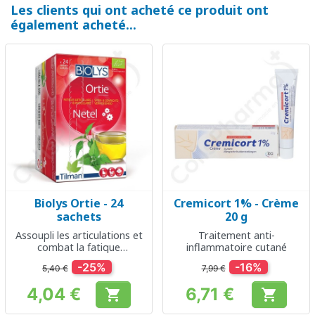
Les clients qui ont acheté ce produit ont
également acheté...
Biolys Ortie - 24
Cremicort 1% - Crème
sachets
20 g
Assoupli les articulations et
Traitement anti-
combat la fatique
inflammatoire cutané
musculaire
-25%
-16%
5,40 €
7,99 €
4,04 €
6,71 €


Prix
Prix