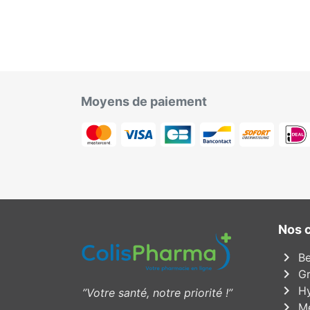
Moyens de paiement
Nos 
chevron_right
Be
chevron_right
Gr
chevron_right
Hy
”Votre santé, notre priorité !”
chevron_right
Mé