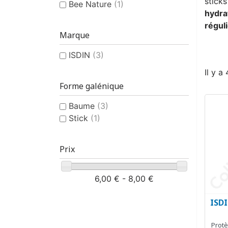
sticks
Bee Nature
(1)
hydra
régul
Marque
ISDIN
(3)
Il y a
Forme galénique
Baume
(3)
Stick
(1)
Prix
6,00 € - 8,00 €
ISDI
Protè