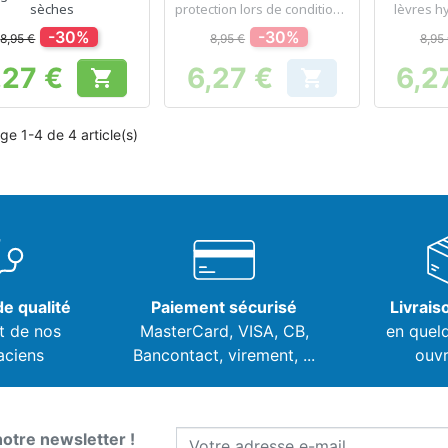
sèches
protection lors de conditions
lèvres h
extrêmes
-30%
-30%
8,95 €
8,95 €
8,95
,27 €
6,27 €
6,2


Prix
Prix
ge 1-4 de 4 article(s)
e qualité
Paiement sécurisé
Livrais
t de nos
MasterCard, VISA,
CB,
en quel
aciens
Bancontact, virement, ...
ouvr
notre newsletter !