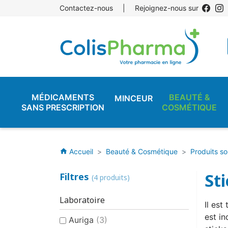
Contactez-nous
|
Rejoignez-nous sur
MÉDICAMENTS
BEAUTÉ &
MINCEUR
SANS PRESCRIPTION
COSMÉTIQUE
Accueil
Beauté & Cosmétique
Produits so
home
Sti
Filtres
(4 produits)
Laboratoire
Il est
est i
Auriga
(3)