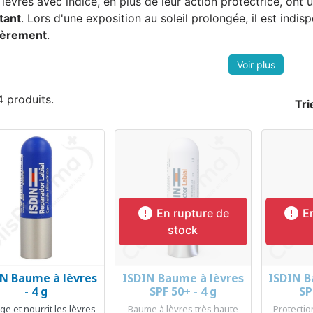
 lèvres avec indice, en plus de leur action protectrice, ont 
tant
. Lors d'une exposition au soleil prolongée, il est indi
ièrement
.
 4 produits.
Tri


En rupture de
En
stock
N Baume à lèvres
ISDIN Baume à lèvres
ISDIN B
Aperçu rapide
Aperçu rapide
Ap



- 4 g
SPF 50+ - 4 g
SP
ge et nourrit les lèvres
Baume à lèvres très haute
Protectio