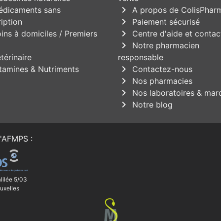
chevron_right
dicaments sans
A propos de ColisPhar
chevron_right
iption
Paiement sécurisé
chevron_right
ins à domiciles / Premiers
Centre d'aide et contac
chevron_right
Notre pharmacien
térinaire
responsable
chevron_right
tamines & Nutriments
Contactez-nous
chevron_right
Nos pharmacies
chevron_right
Nos laboratoires & mar
chevron_right
Notre blog
'
AFMPS
:
lilée 5/03
uxelles