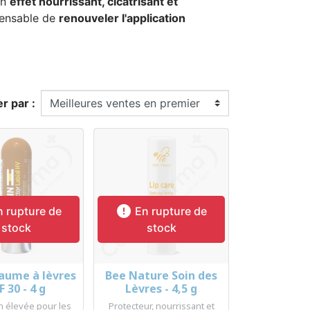
un
effet nourrissant, cicatrisant et
spensable de
renouveler l'application
er par :

 rupture de
En rupture de
stock
stock
aume à lèvres
Bee Nature Soin des
erçu rapide
Aperçu rapide

F 30 - 4 g
Lèvres - 4,5 g
n élevée pour les
Protecteur, nourrissant et