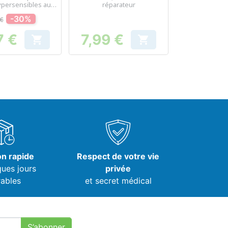
ypersensibles au
réparateur
soleil
-30%
 €
7 €
7,99 €


Prix
Prix
on rapide
Respect de votre vie
ques jours
privée
ables
et secret médical
S’abonner