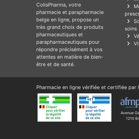
ColisPharma, votre
chevron_right
Mé
pharmacie et parapharmacie
prescr
belge en ligne, propose un
chevron_right
So
très grand choix de produits
soins
pharmaceutiques et
chevron_right
Vé
parapharmaceutiques pour
chevron_right
Vi
répondre précisément à vos
attentes en matière de bien-
être et de santé.
Pharmacie en ligne vérifiée et certifiée par l
Avenue Ga
1210 Br