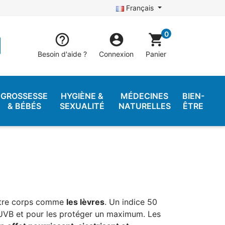
Français
0


shopping_cart
Besoin d'aide ?
Connexion
Panier
GROSSESSE
HYGIÈNE &
MÉDECINES
BIEN-
& BÉBÉS
SEXUALITÉ
NATURELLES
ÊTRE
tre corps comme
les lèvres
. Un indice 50
UVB et pour les protéger un maximum. Les