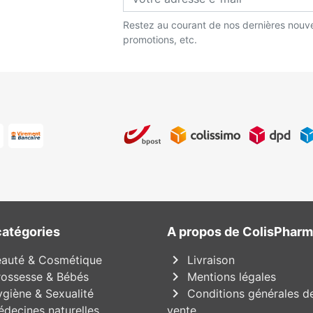
Restez au courant de nos dernières nouve
promotions, etc.
catégories
A propos de ColisPhar
chevron_right
auté & Cosmétique
Livraison
chevron_right
ossesse & Bébés
Mentions légales
chevron_right
giène & Sexualité
Conditions générales d
decines naturelles
vente