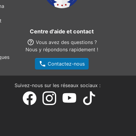
ma
t
Centre d'aide et contact
help_outline
Vous avez des questions ?
Nous y répondons rapidement !
ques
phone
Contactez-nous
Suivez-nous sur les réseaux sociaux :