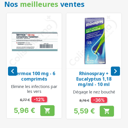
Nos
meilleures
ventes


Vermox 100 mg - 6
Rhinospray +
comprimés
Eucalyptus 1,18
mg/ml - 10 ml
Elimine les infections par
les vers
Dégage le nez bouché
-12%
-36%
6,77 €
8,76 €
5,96 €
5,59 €


Prix
Prix