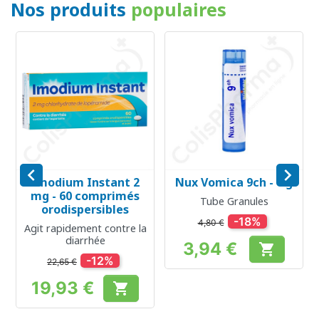
Nos produits
populaires


Imodium Instant 2
Nux Vomica 9ch - 4 g
mg - 60 comprimés
Tube Granules
orodispersibles
-18%
4,80 €
Agit rapidement contre la
diarrhée
3,94 €

Prix
-12%
22,65 €
19,93 €

Prix