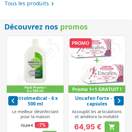
Tous les produits

Découvrez nos
promos
PROMO
Dettolmedical - 6 x
Uncafen Forte - 96


500 ml
capsules
Le meilleur désinfectant
Assouplit les articulations
pour la maison
et améliore la mobilité
-7%
64,95 €
72,24 €

Prix